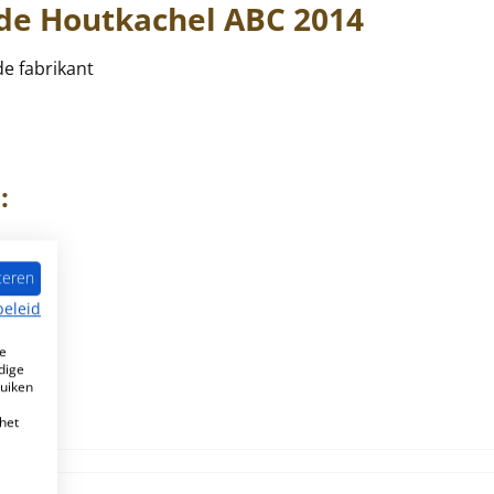
 de Houtkachel
ABC
2014
de fabrikant
:
teren
beleid
e
dige
ruiken
het