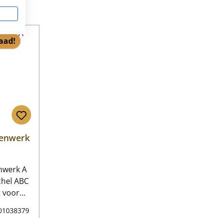
aad!
nenwerk
nwerk A
chel ABC
ot maart
01038379
eerd 7-