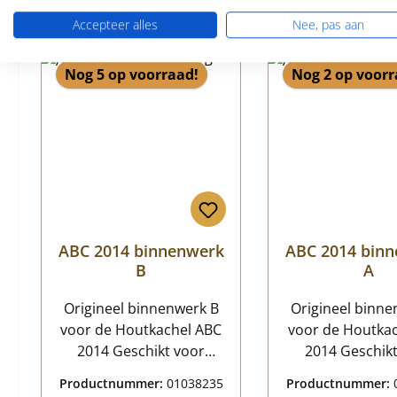
Vergelijkbare producten
Accepteer alles
Nee, pas aan
Productgalerij overslaan
Nog 5 op voorraad!
Nog 2 op voorr
ABC 2014 binnenwerk
ABC 2014 bin
B
A
Origineel binnenwerk B
Origineel binne
voor de Houtkachel ABC
voor de Houtka
2014 Geschikt voor
2014 Geschikt voor
toestellen gebouwd in
eenheden die t
Productnummer:
01038235
Productnummer:
2007 of later en voor
2007 zijn gefabric