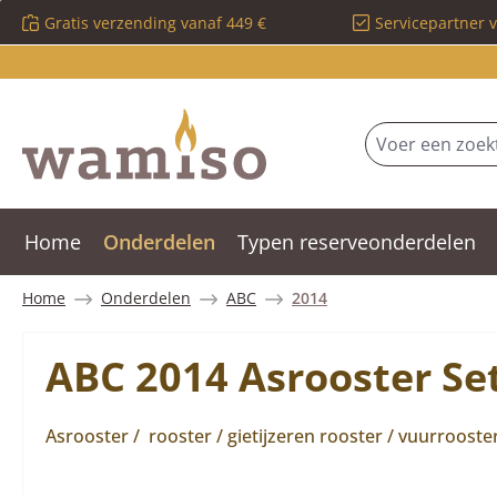
Gratis verzending vanaf 449 €
Servicepartner 
 naar de hoofdinhoud
Ga naar de zoekopdracht
Ga naar de hoofdnavigatie
Home
Onderdelen
Typen reserveonderdelen
Home
Onderdelen
ABC
2014
ABC 2014 Asrooster Se
Asrooster / rooster / gietijzeren rooster / vuurroos