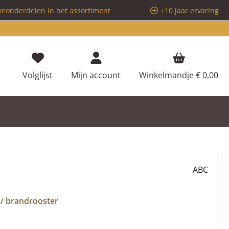
veonderdelen in het assortiment
+10 jaar ervaring
Je hebt 0 items op je verlanglijstje
Volglijst
Mijn account
Winkelmandje
€ 0,00
ABC
 / brandrooster