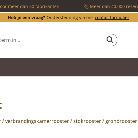
voor meer dan 50 fabrikanten
Meer dan 40.000 reser
Heb je een vraag?
Ondersteuning via ons
contactformulier
.
t
ter / verbrandingskamerrooster / stokrooster / grondrooster