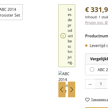
Normale prij
€ 331,
Le
es
Inhoud:
1 stu
de
Prijzen incl. 
pr
od
uct
Productnu
be
Levertijd 
sc
hri
jvi
Vergelij
ng.
ABC 2
Producthoevee
Toevoegen aa