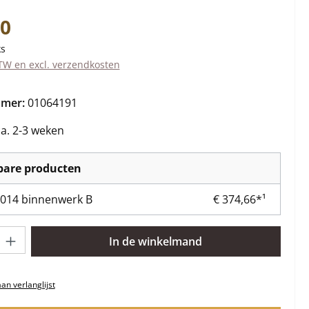
s:
90
ks
BTW en excl. verzendkosten
mmer:
01064191
ca. 2-3 weken
kbare producten
014 binnenwerk B
€ 374,66*¹
lheid: Voer de gewenste hoeveelheid in of gebruik de knoppen om 
In de winkelmand
n verlanglijst