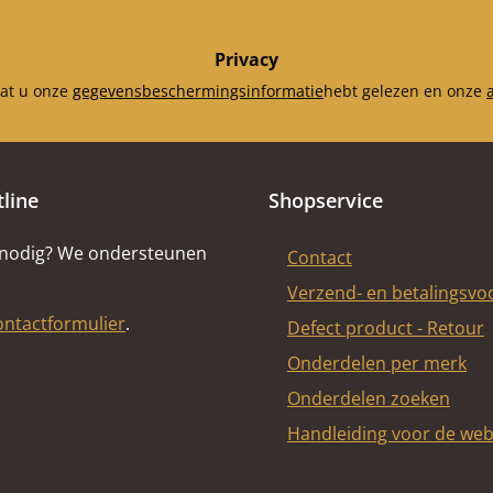
5 mm)
de trein
repen
Privacy
dat u onze
gegevensbeschermingsinformatie
hebt gelezen en onze
tline
Shopservice
 nodig? We ondersteunen
Contact
Verzend- en betalingsv
ontactformulier
.
Defect product - Retour
Onderdelen per merk
Onderdelen zoeken
Handleiding voor de we