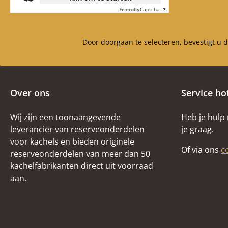
onder (65 x 335 x 30
(338 x 97 x 2
Friendly
Captcha ⇗
mm), achterwandsteen
Doorbuiging van 
boven (125 x 335 x 30
is niet inbeg
mm) Materiaal metaal
Door doorgaan te selecteren, bevestigt u 
Kabelafbuigbeugel
(330/380 x 90 mm)
Doorbuiging van de trein
is niet inbegrepen
Over ons
Service ho
Wij zijn een toonaangevende
Heb je hulp
leverancier van reserveonderdelen
je graag.
voor kachels en bieden originele
Of via ons
c
reserveonderdelen van meer dan 50
kachelfabrikanten direct uit voorraad
aan.