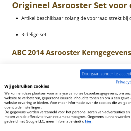
Origineel
Asrooster
Set voor
Artikel beschikbaar zolang de voorraad strekt bij 
3-delige set
ABC
2014
Asrooster
Kerngegevens
Materiaal gegoten
Doorgaan zonder te accep
Privacy
rond trilrooster (diameter 195 x hoogte 18 mm)
Wij gebruiken cookies
inclusief frame (diameter 219 x hoogte 17 mm)
We kunnen deze plaatsen voor analyse van onze bezoekersgegevens, om onz
website te verbeteren, gepersonaliseerde inhoud te tonen en om u een gewel
inclusief schroef (lengte 15 mm)
website-ervaring te bieden. Voor meer informatie over de cookies die we geb
opent u de instellingen.
De gegevens worden verzameld voor het personaliseren van advertenties en 
meten van de effectiviteit van reclamecampagnes. Gegevens kunnen worden
gedeeld met Google LLC, meer informatie vindt u
hier
.