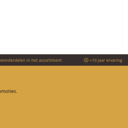
veonderdelen in het assortiment
+10 jaar ervaring
romoties.