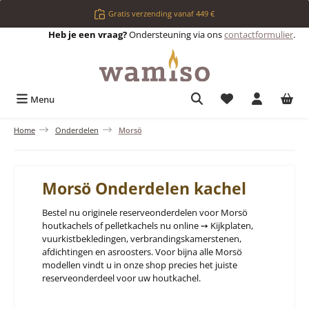
Ga naar de hoofdinhoud
Gratis verzending vanaf 449 €
Heb je een vraag?
Ondersteuning via ons
contactformulier
.
Je hebt 0 items op 
Menu
Home
Onderdelen
Morsö
Morsö Onderdelen kachel
Bestel nu originele reserveonderdelen voor Morsö
houtkachels of pelletkachels nu online ➙ Kijkplaten,
vuurkistbekledingen, verbrandingskamerstenen,
afdichtingen en asroosters. Voor bijna alle Morsö
modellen vindt u in onze shop precies het juiste
reserveonderdeel voor uw houtkachel.