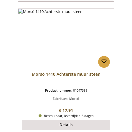
Morsö 1410 Achterste muur steen
Productnummer:
01047389
Fabrikant:
Morsö
Normale prijs:
€ 17,91
Beschikbaar, levertijd: 4-6 dagen
Details