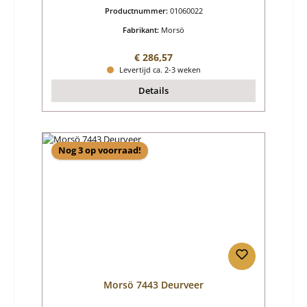
Productnummer:
01060022
Fabrikant:
Morsö
Normale prijs:
€ 286,57
Levertijd ca. 2-3 weken
Details
Nog 3 op voorraad!
Morsö 7443 Deurveer