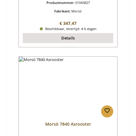
Productnummer:
01043827
Fabrikant:
Morsö
Normale prijs:
€ 347,47
Beschikbaar, levertijd: 4-6 dagen
Details
Morsö 7840 Asrooster