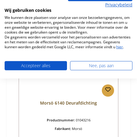
Normale prijs:
€ 25,08
Privacybeleid
Beschikbaar, levertijd: 4-6 dagen
Wij gebruiken cookies
Details
We kunnen deze plaatsen voor analyse van onze bezoekersgegevens, om
onze website te verbeteren, gepersonaliseerde inhoud te tonen en om u
een geweldige website-ervaring te bieden. Voor meer informatie over de
cookies die we gebruiken opent u de instellingen.
De gegevens worden verzameld voor het personaliseren van advertenties
en het meten van de effectiviteit van reclamecampagnes. Gegevens
Nog 8 op voorraad!
kunnen worden gedeeld met Google LLC, meer informatie vindt u
hier
.
Accepteer alles
Nee, pas aan
Morsö 6140 Deurafdichting
Productnummer:
01043216
Fabrikant:
Morsö