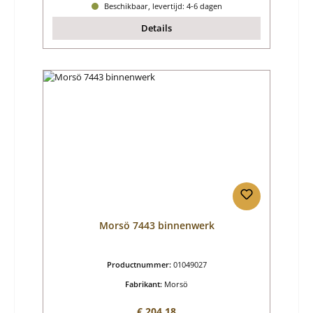
Beschikbaar, levertijd: 4-6 dagen
Details
Morsö 7443 binnenwerk
Productnummer:
01049027
Fabrikant:
Morsö
Normale prijs:
€ 204,18