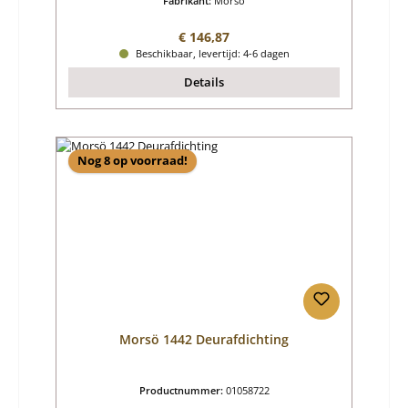
Fabrikant:
Morsö
Normale prijs:
€ 146,87
Beschikbaar, levertijd: 4-6 dagen
Details
Nog 8 op voorraad!
Morsö 1442 Deurafdichting
Productnummer:
01058722