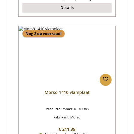
Details
Nog 2 op voorraad!
Morsö 1410 vlamplaat
Productnummer:
01047388
Fabrikant:
Morsö
Normale prijs:
€ 211,35