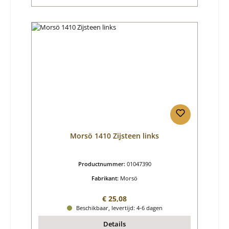
Morsö 1410 Zijsteen links
Productnummer:
01047390
Fabrikant:
Morsö
Normale prijs:
€ 25,08
Beschikbaar, levertijd: 4-6 dagen
Details