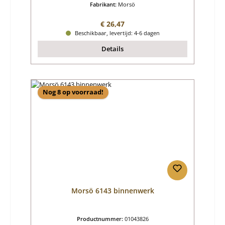
Fabrikant:
Morsö
Normale prijs:
€ 26,47
Beschikbaar, levertijd: 4-6 dagen
Details
Nog 8 op voorraad!
Morsö 6143 binnenwerk
Productnummer:
01043826