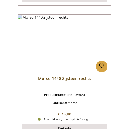
Morsö 1440 Zijsteen rechts
Productnummer:
01056651
Fabrikant:
Morsö
Normale prijs:
€ 25,08
Beschikbaar, levertijd: 4-6 dagen
Details