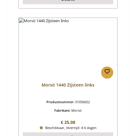
Morsö 1440 Zijsteen links
Productnummer:
01056652
Fabrikant:
Morsö
Normale prijs:
€ 25,08
Beschikbaar, levertijd: 4-6 dagen