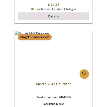
Normale prijs:
€ 26,47
Beschikbaar, levertijd: 4-6 dagen
Details
Nog 3 op voorraad!
Morsö 7943 Deurveer
Productnummer:
01046656
Fabrikant:
Morsö