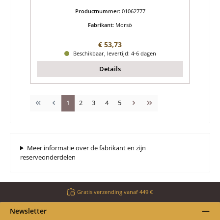
Productnummer:
01062777
Fabrikant:
Morsö
Normale prijs:
€ 53,73
Beschikbaar, levertijd: 4-6 dagen
Details
Pagina
Pagina
Pagina
Pagina
Pagina
1
2
3
4
5
Meer informatie over de fabrikant en zijn
reserveonderdelen
Gratis verzending vanaf 449 €
Newsletter