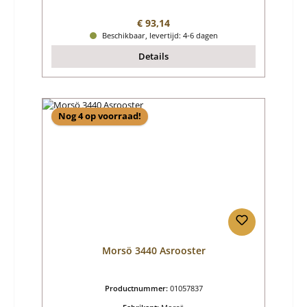
Normale prijs:
€ 93,14
Beschikbaar, levertijd: 4-6 dagen
Details
Nog 4 op voorraad!
Morsö 3440 Asrooster
Productnummer:
01057837