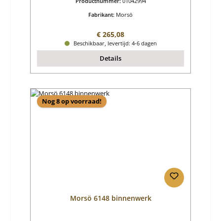
Productnummer:
01042994
Fabrikant:
Morsö
Normale prijs:
€ 265,08
Beschikbaar, levertijd: 4-6 dagen
Details
Nog 8 op voorraad!
Morsö 6148 binnenwerk