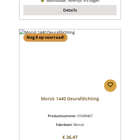
Beschikbaar, levertijd: 4-6 dagen
Details
Nog 8 op voorraad!
Morsö 1440 Deurafdichting
Productnummer:
01045467
Fabrikant:
Morsö
Normale prijs:
€ 26,47