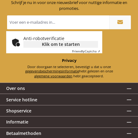
Schrijf je nu in voor onze nieuwsbrief voor nuttige informatie en
promoties.
E-
mailadres
*
Anti-robotverificatie
Klik om te starten
Friendly
Captcha ⇗
Privacy
Door doorgaan te selecteren, bevestigt u dat u onze
gegevensbeschermingsinformatie
hebt gelezen en onze
algemene voorwaarden
hebt geaccepteerd.
Over ons
Service hotline
Shopservice
Informatie
Betaalmethoden