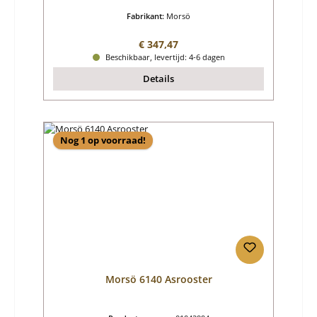
Fabrikant:
Morsö
Normale prijs:
€ 347,47
Beschikbaar, levertijd: 4-6 dagen
Details
Nog 1 op voorraad!
Morsö 6140 Asrooster