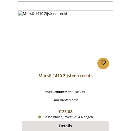
Morsö 1410 Zijsteen rechts
Productnummer:
01047391
Fabrikant:
Morsö
Normale prijs:
€ 25,08
Beschikbaar, levertijd: 4-6 dagen
Details