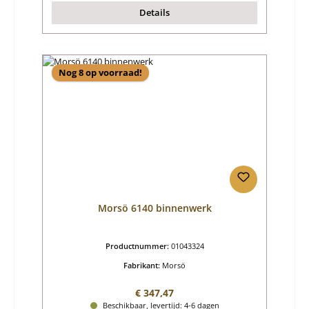
Details
Nog 8 op voorraad!
Morsö 6140 binnenwerk
Productnummer:
01043324
Fabrikant:
Morsö
Normale prijs:
€ 347,47
Beschikbaar, levertijd: 4-6 dagen