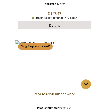
Fabrikant:
Morsö
Normale prijs:
€ 347,47
Beschikbaar, levertijd: 4-6 dagen
Details
Nog 8 op voorraad!
Morsö 6150 binnenwerk
Productnummer:
01043828