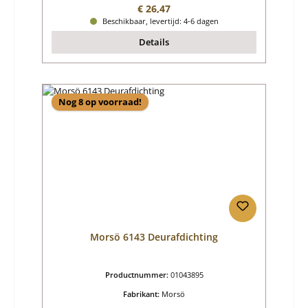
Normale prijs:
€ 26,47
Beschikbaar, levertijd: 4-6 dagen
Details
Nog 8 op voorraad!
Morsö 6143 Deurafdichting
Productnummer:
01043895
Fabrikant:
Morsö