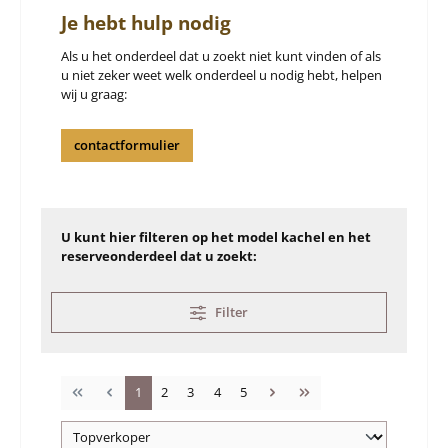
Je hebt hulp nodig
Als u het onderdeel dat u zoekt niet kunt vinden of als
u niet zeker weet welk onderdeel u nodig hebt, helpen
wij u graag:
contactformulier
U kunt hier filteren op het model kachel en het
reserveonderdeel dat u zoekt:
Filter
Pagina
Pagina
Pagina
Pagina
Pagina
1
2
3
4
5