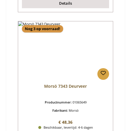
Details
Nog 3 op voorraad!
Morsö 7343 Deurveer
Productnummer:
01065649
Fabrikant:
Morsö
Normale prijs:
€ 48,36
Beschikbaar, levertijd: 4-6 dagen