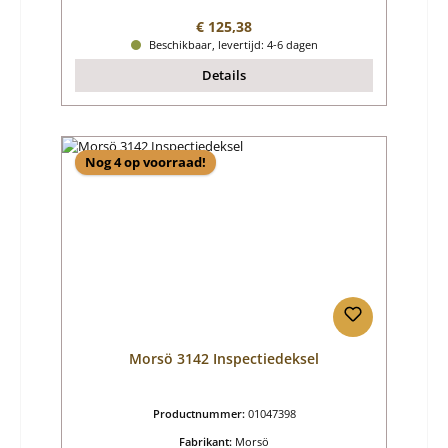
Normale prijs:
€ 125,38
Beschikbaar, levertijd: 4-6 dagen
Details
Nog 4 op voorraad!
Morsö 3142 Inspectiedeksel
Productnummer:
01047398
Fabrikant:
Morsö