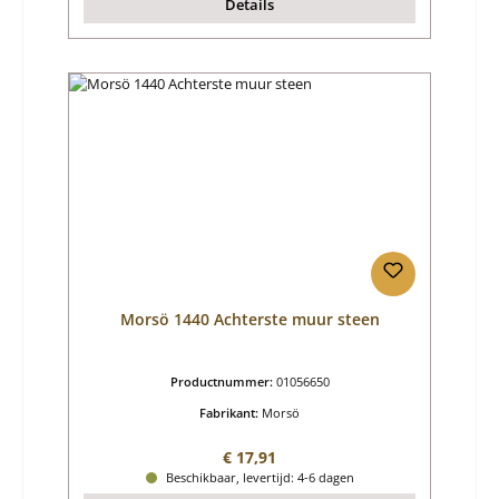
Details
Morsö 1440 Achterste muur steen
Productnummer:
01056650
Fabrikant:
Morsö
Normale prijs:
€ 17,91
Beschikbaar, levertijd: 4-6 dagen