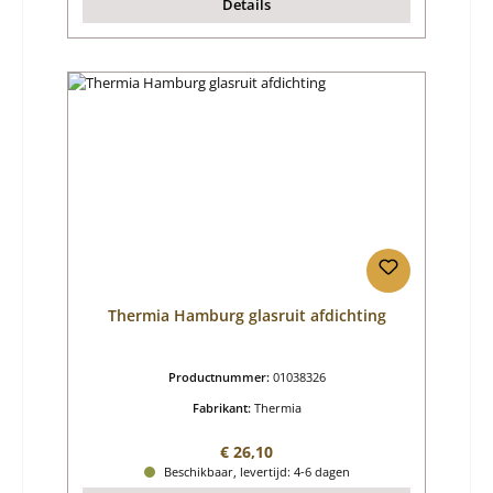
Details
Thermia Hamburg glasruit afdichting
Productnummer:
01038326
Fabrikant:
Thermia
Normale prijs:
€ 26,10
Beschikbaar, levertijd: 4-6 dagen