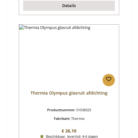
Details
Thermia Olympus glasruit afdichting
Productnummer:
01038325
Fabrikant:
Thermia
Normale prijs:
€ 26,10
Beschikbaar, levertijd: 4-6 dagen