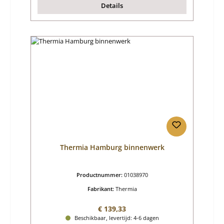
Details
Thermia Hamburg binnenwerk
Productnummer:
01038970
Fabrikant:
Thermia
Normale prijs:
€ 139,33
Beschikbaar, levertijd: 4-6 dagen