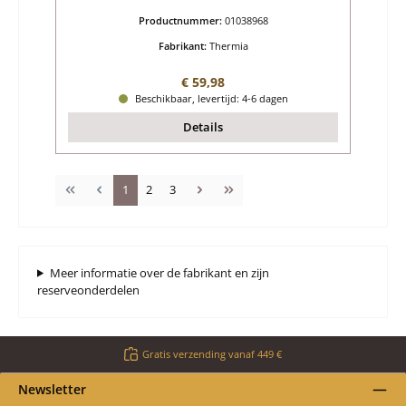
Productnummer:
01038968
Fabrikant:
Thermia
Normale prijs:
€ 59,98
Beschikbaar, levertijd: 4-6 dagen
Details
Pagina
Pagina
Pagina
1
2
3
Meer informatie over de fabrikant en zijn
reserveonderdelen
Gratis verzending vanaf 449 €
Newsletter