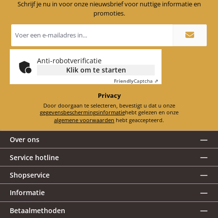
Schrijf je nu in voor onze nieuwsbrief voor nuttige informatie en
promoties.
E-
mailadres
*
Anti-robotverificatie
Klik om te starten
Friendly
Captcha ⇗
Privacy
Door doorgaan te selecteren, bevestigt u dat u onze
gegevensbeschermingsinformatie
hebt gelezen en onze
algemene voorwaarden
hebt geaccepteerd.
Over ons
Service hotline
Shopservice
Informatie
Betaalmethoden