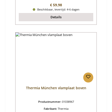
Normale prijs:
€ 59,98
Beschikbaar, levertijd: 4-6 dagen
Details
Thermia München vlamplaat boven
Productnummer:
01038967
Fabrikant:
Thermia