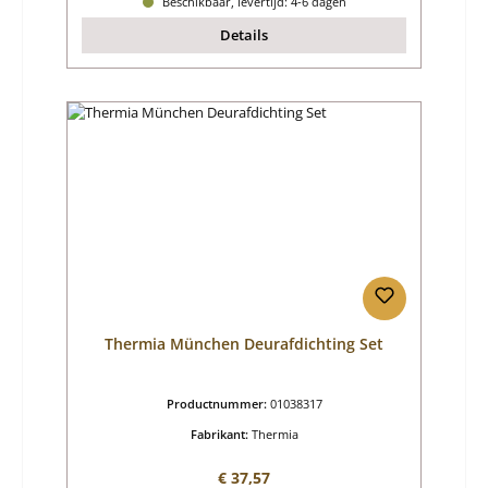
Beschikbaar, levertijd: 4-6 dagen
Details
Thermia München Deurafdichting Set
Productnummer:
01038317
Fabrikant:
Thermia
Normale prijs:
€ 37,57