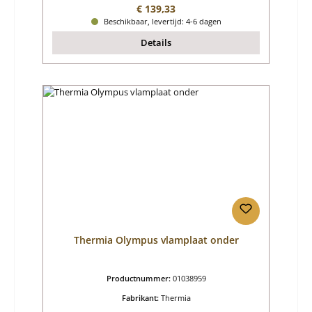
Normale prijs:
€ 139,33
Beschikbaar, levertijd: 4-6 dagen
Details
Thermia Olympus vlamplaat onder
Productnummer:
01038959
Fabrikant:
Thermia