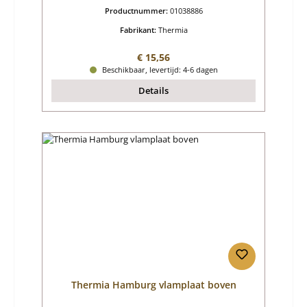
Productnummer:
01038886
Fabrikant:
Thermia
Normale prijs:
€ 15,56
Beschikbaar, levertijd: 4-6 dagen
Details
Thermia Hamburg vlamplaat boven