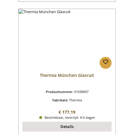
Thermia München Glasruit
Productnummer:
01038907
Fabrikant:
Thermia
Normale prijs:
€ 177,19
Beschikbaar, levertijd: 4-6 dagen
Details