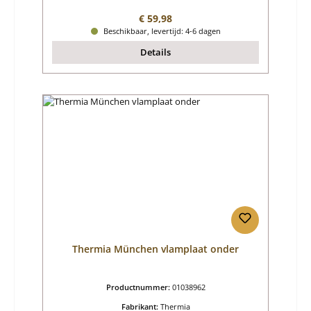
Normale prijs:
€ 59,98
Beschikbaar, levertijd: 4-6 dagen
Details
Thermia München vlamplaat onder
Productnummer:
01038962
Fabrikant:
Thermia