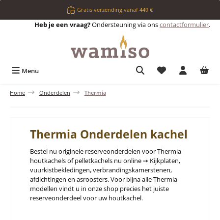
Ga naar de hoofdinhoud
Gratis verzending vanaf 449 €
Heb je een vraag?
Ondersteuning via ons
contactformulier
.
Je hebt 0 items op 
Menu
Home
Onderdelen
Thermia
Thermia Onderdelen kachel
Bestel nu originele reserveonderdelen voor Thermia
houtkachels of pelletkachels nu online ➙ Kijkplaten,
vuurkistbekledingen, verbrandingskamerstenen,
afdichtingen en asroosters. Voor bijna alle Thermia
modellen vindt u in onze shop precies het juiste
reserveonderdeel voor uw houtkachel.