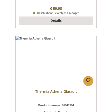
Normale prijs:
€ 59,98
Beschikbaar, levertijd: 4-6 dagen
Details
Thermia Athena Glasruit
Productnummer:
01042904