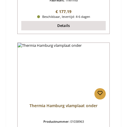
Fabrikant:
Thermia
Normale prijs:
€ 177,19
Beschikbaar, levertijd: 4-6 dagen
Details
Thermia Hamburg vlamplaat onder
Productnummer:
01038963