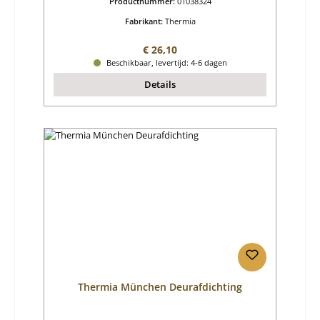
Productnummer:
01038324
Fabrikant:
Thermia
Normale prijs:
€ 26,10
Beschikbaar, levertijd: 4-6 dagen
Details
Thermia München Deurafdichting