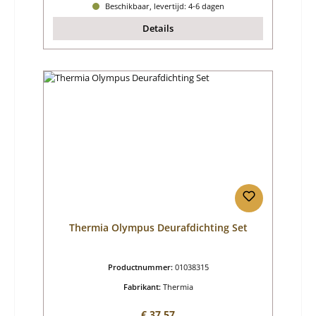
Beschikbaar, levertijd: 4-6 dagen
Details
Thermia Olympus Deurafdichting Set
Productnummer:
01038315
Fabrikant:
Thermia
Normale prijs:
€ 37,57