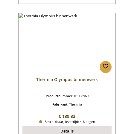
Thermia Olympus binnenwerk
Productnummer:
01038969
Fabrikant:
Thermia
Normale prijs:
€ 139,33
Beschikbaar, levertijd: 4-6 dagen
Details