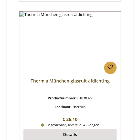
Thermia München glasruit afdichting
Productnummer:
01038327
Fabrikant:
Thermia
Normale prijs:
€ 26,10
Beschikbaar, levertijd: 4-6 dagen
Details