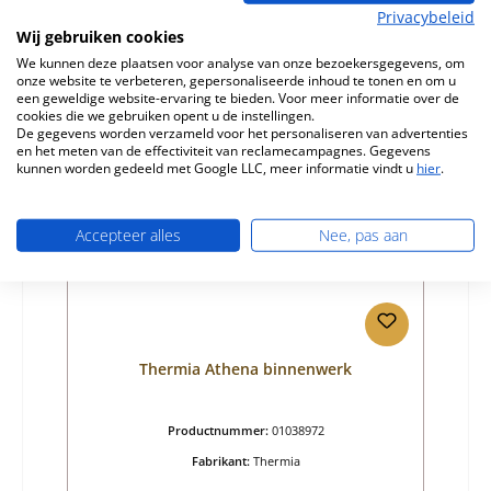
Normale prijs:
€ 37,57
Privacybeleid
Beschikbaar, levertijd: 4-6 dagen
Wij gebruiken cookies
Details
We kunnen deze plaatsen voor analyse van onze bezoekersgegevens, om
onze website te verbeteren, gepersonaliseerde inhoud te tonen en om u
een geweldige website-ervaring te bieden. Voor meer informatie over de
cookies die we gebruiken opent u de instellingen.
De gegevens worden verzameld voor het personaliseren van advertenties
en het meten van de effectiviteit van reclamecampagnes. Gegevens
kunnen worden gedeeld met Google LLC, meer informatie vindt u
hier
.
Accepteer alles
Nee, pas aan
Thermia Athena binnenwerk
Productnummer:
01038972
Fabrikant:
Thermia