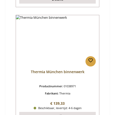
Thermia München binnenwerk
Productnummer:
01038971
Fabrikant:
Thermia
Normale prijs:
€ 139,33
Beschikbaar, levertijd: 4-6 dagen