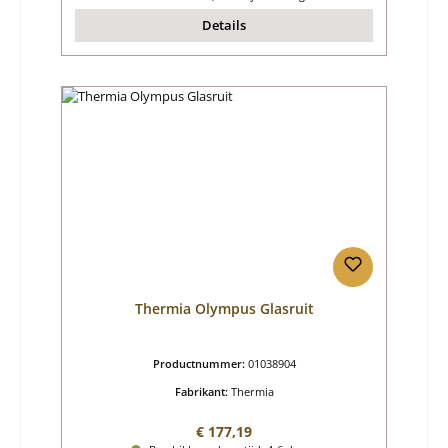
Details
Thermia Olympus Glasruit
Productnummer:
01038904
Fabrikant:
Thermia
Normale prijs:
€ 177,19