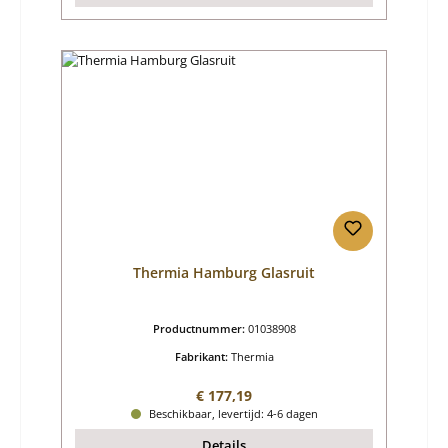
Thermia Hamburg Glasruit
Productnummer:
01038908
Fabrikant:
Thermia
Normale prijs:
€ 177,19
Beschikbaar, levertijd: 4-6 dagen
Details