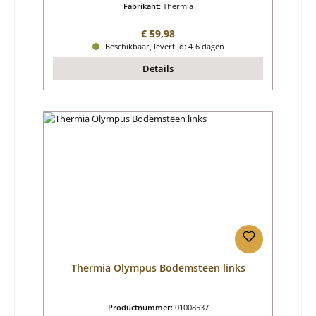
Fabrikant:
Thermia
Normale prijs:
€ 59,98
Beschikbaar, levertijd: 4-6 dagen
Details
Thermia Olympus Bodemsteen links
Productnummer:
01008537