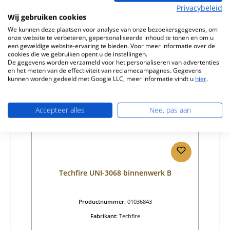
Normale prijs:
€ 239,19
Privacybeleid
Beschikbaar, levertijd: 4-6 dagen
Wij gebruiken cookies
Details
We kunnen deze plaatsen voor analyse van onze bezoekersgegevens, om
onze website te verbeteren, gepersonaliseerde inhoud te tonen en om u
een geweldige website-ervaring te bieden. Voor meer informatie over de
cookies die we gebruiken opent u de instellingen.
De gegevens worden verzameld voor het personaliseren van advertenties
en het meten van de effectiviteit van reclamecampagnes. Gegevens
kunnen worden gedeeld met Google LLC, meer informatie vindt u
hier
.
Accepteer alles
Nee, pas aan
Techfire UNI-3068 binnenwerk B
Productnummer:
01036843
Fabrikant:
Techfire