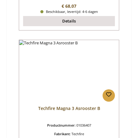
Normale prijs:
€ 68,07
Beschikbaar, levertijd: 4-6 dagen
Details
Techfire Magna 3 Asrooster B
Productnummer:
01036407
Fabrikant:
Techfire