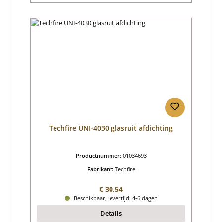
Techfire UNI-4030 glasruit afdichting
Productnummer:
01034693
Fabrikant:
Techfire
Normale prijs:
€ 30,54
Beschikbaar, levertijd: 4-6 dagen
Details