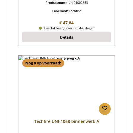
Productnummer:
01002653
Fabrikant:
Techfire
Normale prijs:
€ 47,84
Beschikbaar, levertijd: 4-6 dagen
Details
Nog 8 op voorraad!
Techfire UNI-1068 binnenwerk A