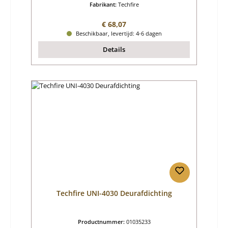
Fabrikant:
Techfire
Normale prijs:
€ 68,07
Beschikbaar, levertijd: 4-6 dagen
Details
Techfire UNI-4030 Deurafdichting
Productnummer:
01035233