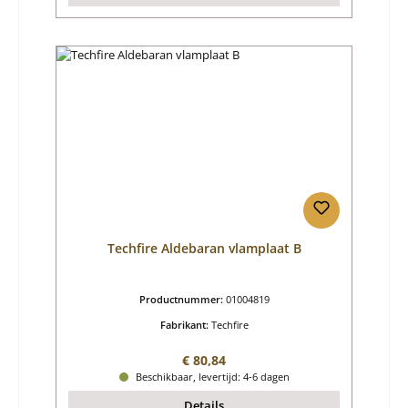
Techfire Aldebaran vlamplaat B
Productnummer:
01004819
Fabrikant:
Techfire
Normale prijs:
€ 80,84
Beschikbaar, levertijd: 4-6 dagen
Details