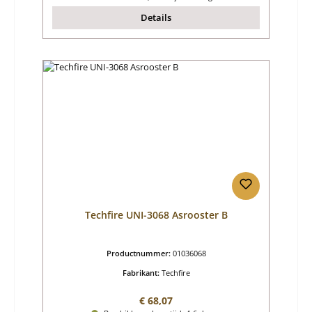
Details
Techfire UNI-3068 Asrooster B
Productnummer:
01036068
Fabrikant:
Techfire
Normale prijs:
€ 68,07