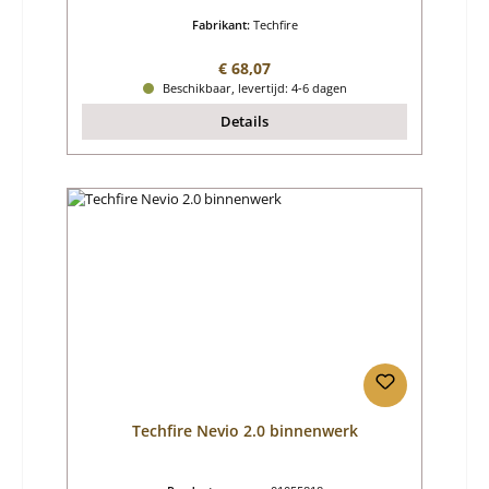
Fabrikant:
Techfire
Normale prijs:
€ 68,07
Beschikbaar, levertijd: 4-6 dagen
Details
Techfire Nevio 2.0 binnenwerk