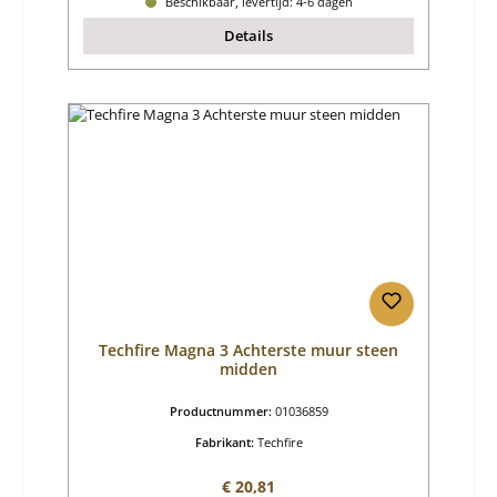
Beschikbaar, levertijd: 4-6 dagen
Details
Techfire Magna 3 Achterste muur steen
midden
Productnummer:
01036859
Fabrikant:
Techfire
Normale prijs:
€ 20,81