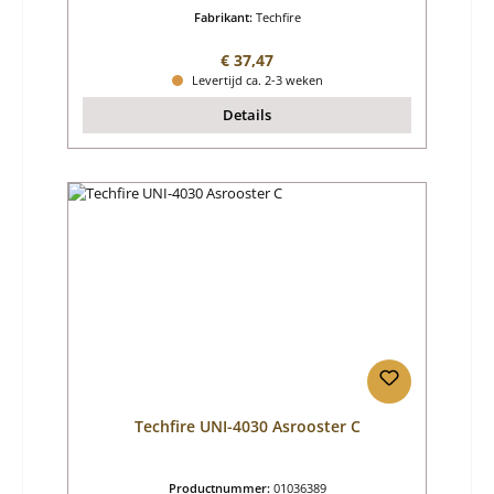
Fabrikant:
Techfire
Normale prijs:
€ 37,47
Levertijd ca. 2-3 weken
Details
Techfire UNI-4030 Asrooster C
Productnummer:
01036389