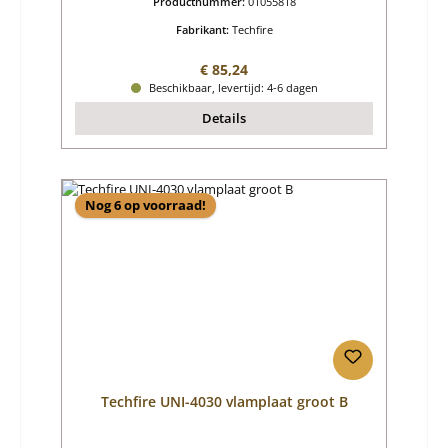
Productnummer:
01055818
Fabrikant:
Techfire
Normale prijs:
€ 85,24
Beschikbaar, levertijd: 4-6 dagen
Details
Nog 6 op voorraad!
Techfire UNI-4030 vlamplaat groot B