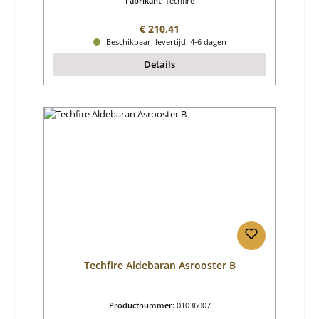
Fabrikant:
Techfire
Normale prijs:
€ 210,41
Beschikbaar, levertijd: 4-6 dagen
Details
Techfire Aldebaran Asrooster B
Productnummer:
01036007