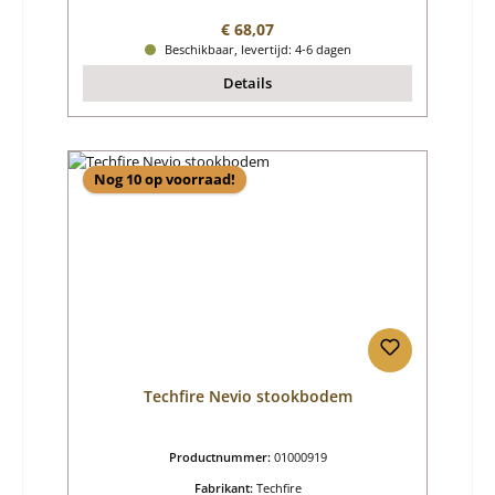
Normale prijs:
€ 68,07
Beschikbaar, levertijd: 4-6 dagen
Details
Nog 10 op voorraad!
Techfire Nevio stookbodem
Productnummer:
01000919
Fabrikant:
Techfire