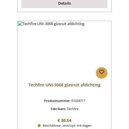
Details
Techfire UNI-3068 glasruit afdichting
Productnummer:
01034717
Fabrikant:
Techfire
Normale prijs:
€ 30,54
Beschikbaar, levertijd: 4-6 dagen