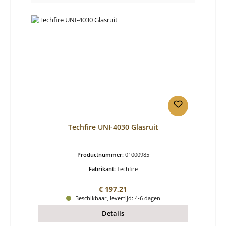
Techfire UNI-4030 Glasruit
Productnummer:
01000985
Fabrikant:
Techfire
Normale prijs:
€ 197,21
Beschikbaar, levertijd: 4-6 dagen
Details