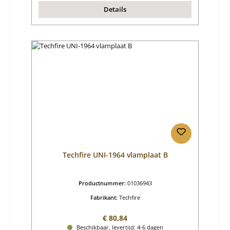
Details
Techfire UNI-1964 vlamplaat B
Productnummer:
01036943
Fabrikant:
Techfire
Normale prijs:
€ 80,84
Beschikbaar, levertijd: 4-6 dagen