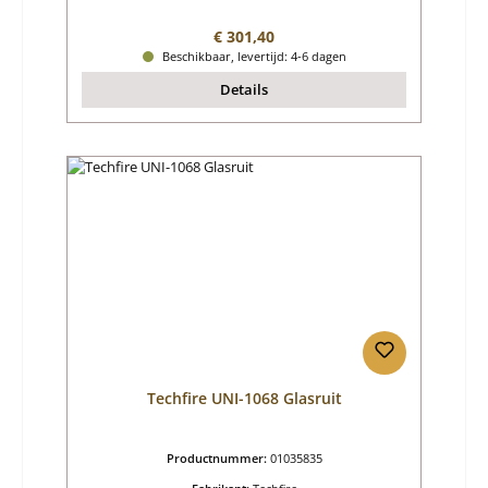
Normale prijs:
€ 301,40
Beschikbaar, levertijd: 4-6 dagen
Details
Techfire UNI-1068 Glasruit
Productnummer:
01035835