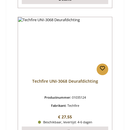
Techfire UNI-3068 Deurafdichting
Productnummer:
01035124
Fabrikant:
Techfire
Normale prijs:
€ 27,55
Beschikbaar, levertijd: 4-6 dagen