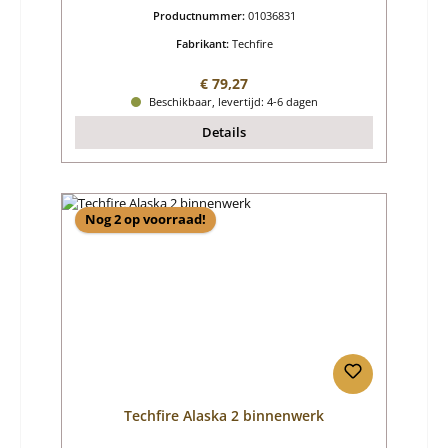
Productnummer:
01036831
Fabrikant:
Techfire
Normale prijs:
€ 79,27
Beschikbaar, levertijd: 4-6 dagen
Details
Nog 2 op voorraad!
Techfire Alaska 2 binnenwerk