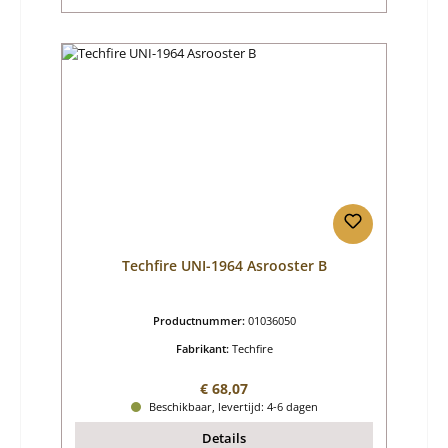
Techfire UNI-1964 Asrooster B
Productnummer:
01036050
Fabrikant:
Techfire
Normale prijs:
€ 68,07
Beschikbaar, levertijd: 4-6 dagen
Details