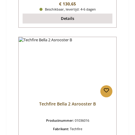
Normale prijs:
€ 130,65
Beschikbaar, levertijd: 4-6 dagen
Details
Techfire Bella 2 Asrooster B
Productnummer:
01036016
Fabrikant:
Techfire