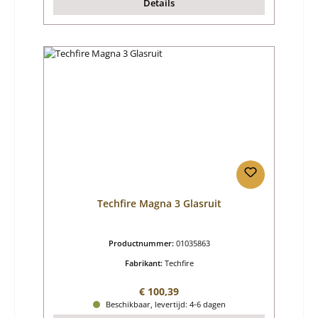
Details
Techfire Magna 3 Glasruit
Productnummer:
01035863
Fabrikant:
Techfire
Normale prijs:
€ 100,39
Beschikbaar, levertijd: 4-6 dagen