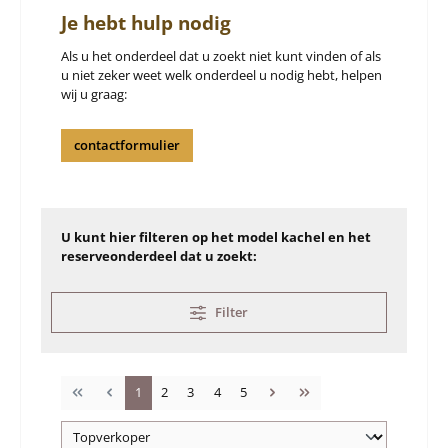
Je hebt hulp nodig
Als u het onderdeel dat u zoekt niet kunt vinden of als
u niet zeker weet welk onderdeel u nodig hebt, helpen
wij u graag:
contactformulier
U kunt hier filteren op het model kachel en het
reserveonderdeel dat u zoekt:
Filter
Pagina
Pagina
Pagina
Pagina
Pagina
1
2
3
4
5