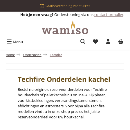
Ga naar de hoofdinhoud
Gratis verzending vanaf 449 €
Heb je een vraag?
Ondersteuning via ons
contactformulier
.
Je hebt 0 items op 
Menu
Home
Onderdelen
Techfire
Techfire Onderdelen kachel
Bestel nu originele reserveonderdelen voor Techfire
houtkachels of pelletkachels nu online ➙ Kijkplaten,
vuurkistbekledingen, verbrandingskamerstenen,
afdichtingen en asroosters. Voor bijna alle Techfire
modellen vindt u in onze shop precies het juiste
reserveonderdeel voor uw houtkachel.