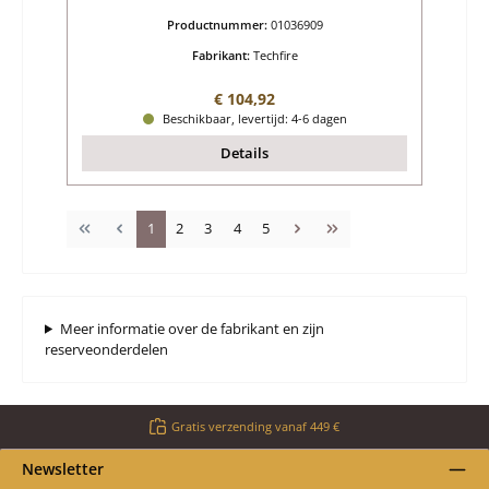
Productnummer:
01036909
Fabrikant:
Techfire
Normale prijs:
€ 104,92
Beschikbaar, levertijd: 4-6 dagen
Details
Pagina
Pagina
Pagina
Pagina
Pagina
1
2
3
4
5
Meer informatie over de fabrikant en zijn
reserveonderdelen
Gratis verzending vanaf 449 €
Newsletter