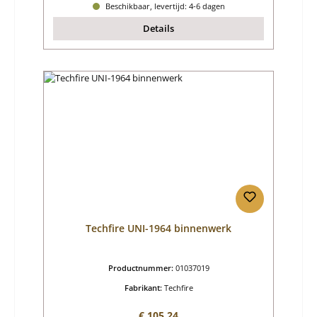
Beschikbaar, levertijd: 4-6 dagen
Details
Techfire UNI-1964 binnenwerk
Productnummer:
01037019
Fabrikant:
Techfire
Normale prijs:
€ 105,24