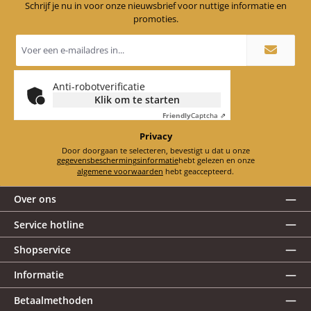
Schrijf je nu in voor onze nieuwsbrief voor nuttige informatie en
promoties.
E-
mailadres
*
Anti-robotverificatie
Klik om te starten
Friendly
Captcha ⇗
Privacy
Door doorgaan te selecteren, bevestigt u dat u onze
gegevensbeschermingsinformatie
hebt gelezen en onze
algemene voorwaarden
hebt geaccepteerd.
Over ons
Service hotline
Shopservice
Informatie
Betaalmethoden