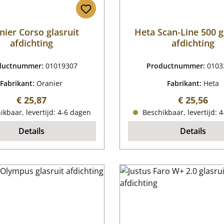
nier Corso glasruit
Heta Scan-Line 500 g
afdichting
afdichting
ductnummer:
01019307
Productnummer:
0103
Fabrikant:
Oranier
Fabrikant:
Heta
Normale prijs:
Normale pr
€ 25,87
€ 25,56
kbaar, levertijd: 4-6 dagen
Beschikbaar, levertijd: 
Details
Details