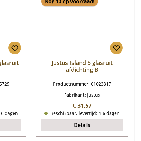
Nog 10 op voorraad!
glasruit
Justus Island 5 glasruit
afdichting B
5725
Productnummer:
01023817
Fabrikant:
Justus
ijs:
Normale prijs:
€ 31,57
4-6 dagen
Beschikbaar, levertijd: 4-6 dagen
Details