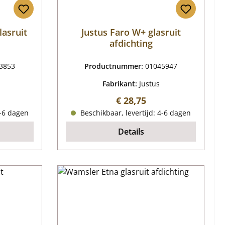
lasruit
Justus Faro W+ glasruit
afdichting
3853
Productnummer:
01045947
Fabrikant:
Justus
ijs:
Normale prijs:
€ 28,75
4-6 dagen
Beschikbaar, levertijd: 4-6 dagen
Details