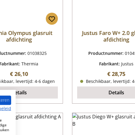
ia Olympus glasruit
Justus Faro W+ 2.0 g
afdichting
afdichting
ductnummer:
01038325
Productnummer:
0104
Fabrikant:
Thermia
Fabrikant:
Justus
Normale prijs:
Normale pr
€ 26,10
€ 28,75
kbaar, levertijd: 4-6 dagen
Beschikbaar, levertijd: 
Details
Details
teren
beleid
e
dige
ruiken