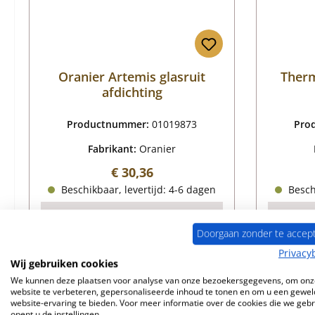
Oranier Artemis glasruit
Therm
afdichting
Productnummer:
01019873
Pro
Fabrikant:
Oranier
Normale prijs:
€ 30,36
Beschikbaar, levertijd: 4-6 dagen
Beschi
Details
Doorgaan zonder te accep
Privacy
Wij gebruiken cookies
We kunnen deze plaatsen voor analyse van onze bezoekersgegevens, om onz
website te verbeteren, gepersonaliseerde inhoud te tonen en om u een gewel
website-ervaring te bieden. Voor meer informatie over de cookies die we geb
opent u de instellingen.