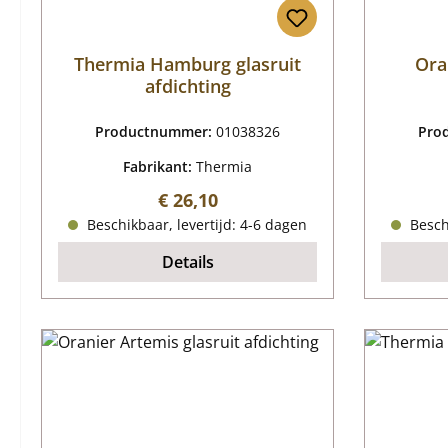
Thermia Hamburg glasruit
Ora
afdichting
Productnummer:
01038326
Pro
Fabrikant:
Thermia
Normale prijs:
€ 26,10
Beschikbaar, levertijd: 4-6 dagen
Beschi
Details