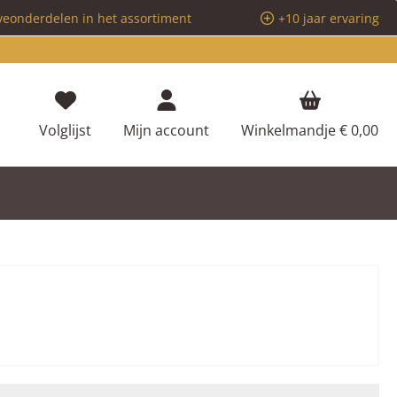
veonderdelen in het assortiment
+10 jaar ervaring
Je hebt 0 items op je verlanglijstje
Volglijst
Mijn account
Winkelmandje
€ 0,00