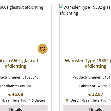
tura 660T glasruit
Wamsler Type 19882 g
afdichting
afdichting
ductnummer:
01025648
Productnummer:
0101
Fabrikant:
Contura
Fabrikant:
Wamsle
Normale prijs:
Normale pr
€ 46,68
€ 32,87
kbaar, levertijd: 4-6 dagen
Beschikbaar, levertijd: 
Details
Details