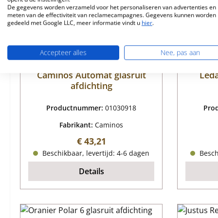
De gegevens worden verzameld voor het personaliseren van advertenties en 
meten van de effectiviteit van reclamecampagnes. Gegevens kunnen worden
gedeeld met Google LLC, meer informatie vindt u
hier
.
Accepteer alles
Nee, pas aan
Caminos Automat glasruit
Leda
afdichting
Productnummer:
01030918
Pro
Fabrikant:
Caminos
Normale prijs:
€ 43,21
Beschikbaar, levertijd: 4-6 dagen
Beschi
Details