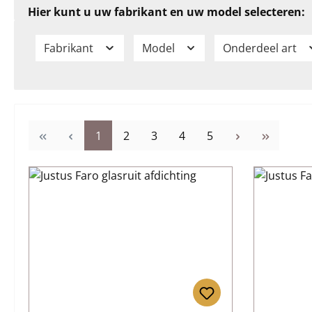
Hier kunt u uw fabrikant en uw model selecteren:
Fabrikant
Model
Onderdeel art
Pagina
Pagina
Pagina
Pagina
Pagina
1
2
3
4
5