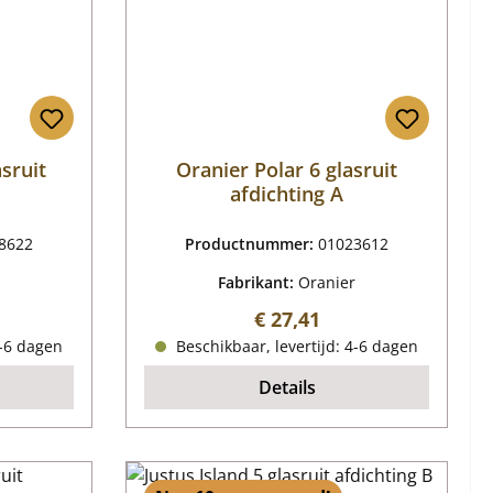
sruit
Oranier Polar 6 glasruit
afdichting A
8622
Productnummer:
01023612
Fabrikant:
Oranier
ijs:
Normale prijs:
€ 27,41
4-6 dagen
Beschikbaar, levertijd: 4-6 dagen
Details