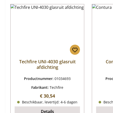
Techfire UNI-4030 glasruit
Con
afdichting
Productnummer:
01034693
Pro
Fabrikant:
Techfire
Normale prijs:
€ 30,54
Beschikbaar, levertijd: 4-6 dagen
Beschi
Details