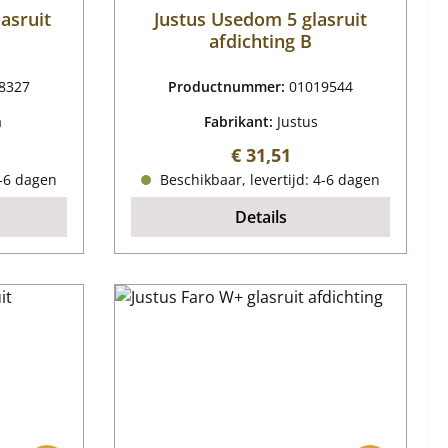
asruit
Justus Usedom 5 glasruit
afdichting B
8327
Productnummer:
01019544
a
Fabrikant:
Justus
ijs:
Normale prijs:
€ 31,51
4-6 dagen
Beschikbaar, levertijd: 4-6 dagen
Details