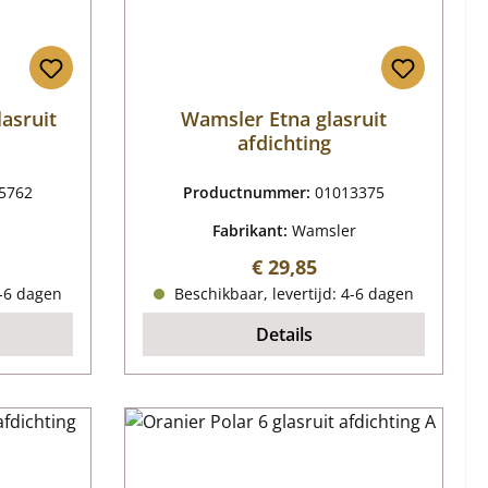
lasruit
Wamsler Etna glasruit
afdichting
5762
Productnummer:
01013375
Fabrikant:
Wamsler
ijs:
Normale prijs:
€ 29,85
4-6 dagen
Beschikbaar, levertijd: 4-6 dagen
Details