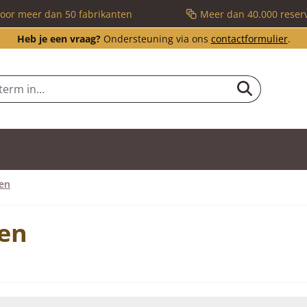
voor meer dan 50 fabrikanten
Meer dan 40.000 reser
Heb je een vraag?
Ondersteuning via ons
contactformulier
.
gen
gen