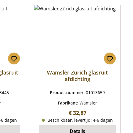
lasruit
Wamsler Zürich glasruit
afdichting
3445
Productnummer:
01013659
r
Fabrikant:
Wamsler
ijs:
Normale prijs:
€ 32,87
4-6 dagen
Beschikbaar, levertijd: 4-6 dagen
Details