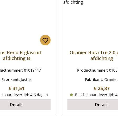
tus Reno R glasruit
Oranier Rota Tre 2.0 
afdichting B
afdichting
ductnummer:
01019447
Productnummer:
0105
Fabrikant:
Justus
Fabrikant:
Oranier
Normale prijs:
Normale pr
€ 31,51
€ 25,87
kbaar, levertijd: 4-6 dagen
Beschikbaar, levertijd: 
Details
Details