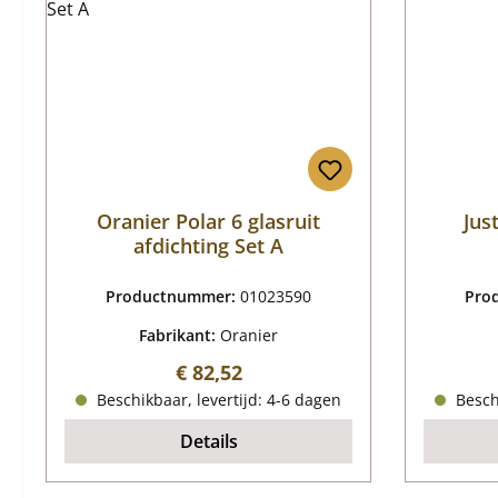
Oranier Polar 6 glasruit
Jus
afdichting Set A
Productnummer:
01023590
Pro
Fabrikant:
Oranier
Normale prijs:
€ 82,52
Beschikbaar, levertijd: 4-6 dagen
Beschi
Details