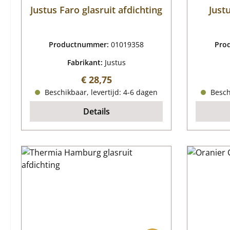
Justus Faro glasruit afdichting
Just
Productnummer:
01019358
Pro
Fabrikant:
Justus
Normale prijs:
€ 28,75
Beschikbaar, levertijd: 4-6 dagen
Beschi
Details