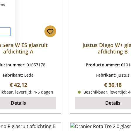
het
 Sera W ES glasruit
Justus Diego W+ gla
afdichting A
afdichting B
ductnummer:
01057178
Productnummer:
0101
Fabrikant:
Leda
Fabrikant:
Justus
Normale prijs:
Normale pr
€ 42,12
€ 36,18
kbaar, levertijd: 4-6 dagen
Beschikbaar, levertijd: 
Details
Details