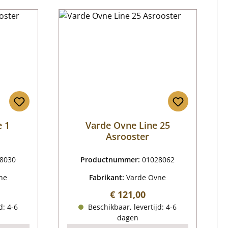
e 1
Varde Ovne Line 25
Asrooster
8030
Productnummer:
01028062
ne
Fabrikant:
Varde Ovne
js:
Normale prijs:
€ 121,00
d: 4-6
Beschikbaar, levertijd: 4-6
dagen