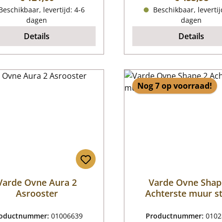
eschikbaar, levertijd: 4-6
Beschikbaar, levertij
dagen
dagen
Details
Details
Nog 7 op voorraad!
Varde Ovne Aura 2
Varde Ovne Shap
Asrooster
Achterste muur s
boven
oductnummer:
01006639
Productnummer:
0102