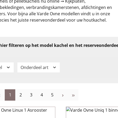
els of pelletkachels nu online ➙ Kijkplaten,
tbekledingen, verbrandingskamerstenen, afdichtingen en
rs. Voor bijna alle Varde Ovne modellen vindt u in onze
ecies het juiste reserveonderdeel voor uw houtkachel.
hier filteren op het model kachel en het reserveonderdee
el
Onderdeel art
Pagina
Pagina
Pagina
Pagina
Pagina
1
2
3
4
5