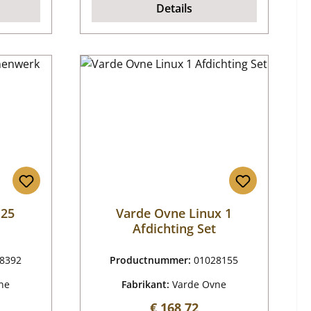
Details
 25
Varde Ovne Linux 1
Afdichting Set
8392
Productnummer:
01028155
ne
Fabrikant:
Varde Ovne
js:
Normale prijs:
€ 168,72