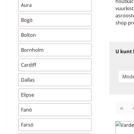
houtkach
Aura
vuurkis
asrooste
Bogö
shop pr
Bolton
Bornholm
U kunt 
Cardiff
Mod
Dallas
Elipse
Fanö
Farsö