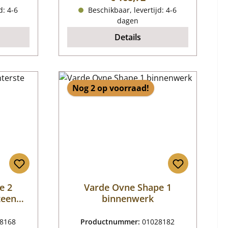
d: 4-6
Beschikbaar, levertijd: 4-6
dagen
Details
Nog 2 op voorraad!
e 2
Varde Ovne Shape 1
teen
binnenwerk
8168
Productnummer:
01028182