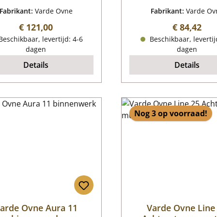
Fabrikant:
Varde Ovne
Fabrikant:
Varde Ov
Normale prijs:
Normale pr
€ 121,00
€ 84,42
eschikbaar, levertijd: 4-6
Beschikbaar, levertij
dagen
dagen
Details
Details
Nog 3 op voorraad!
arde Ovne Aura 11
Varde Ovne Line