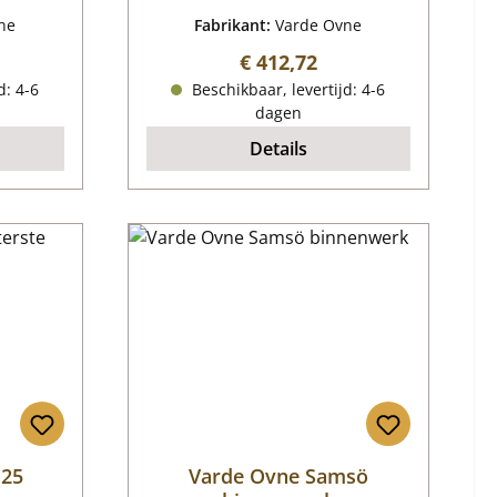
ne
Fabrikant:
Varde Ovne
ijs:
Normale prijs:
€ 412,72
d: 4-6
Beschikbaar, levertijd: 4-6
dagen
Details
 25
Varde Ovne Samsö