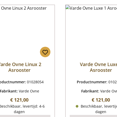
arde Ovne Linux 2
Varde Ovne Lux
Asrooster
Asrooster
oductnummer:
01028054
Productnummer:
0102
Fabrikant:
Varde Ovne
Fabrikant:
Varde Ov
Normale prijs:
Normale pri
€ 121,00
€ 121,00
eschikbaar, levertijd: 4-6
Beschikbaar, levertij
dagen
dagen