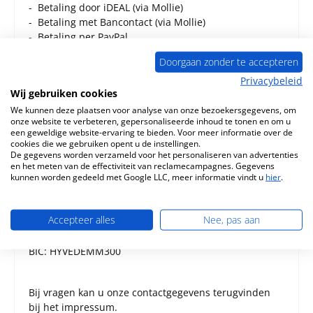
- Betaling door iDEAL (via Mollie)
- Betaling met Bancontact (via Mollie)
- Betaling per PayPal
- Vooruitbetaling via overschrijving
Doorgaan zonder te accepteren
Privacybeleid
Meer details over de betaling
Wij gebruiken cookies
We kunnen deze plaatsen voor analyse van onze bezoekersgegevens, om
Bij betaling per kredietkaart gebeurt de belasting van
onze website te verbeteren, gepersonaliseerde inhoud te tonen en om u
een geweldige website-ervaring te bieden. Voor meer informatie over de
de rekening van uw kredietkaart bij de
cookies die we gebruiken opent u de instellingen.
contractsluiting.
De gegevens worden verzameld voor het personaliseren van advertenties
en het meten van de effectiviteit van reclamecampagnes. Gegevens
Onze bankgegevens:
kunnen worden gedeeld met Google LLC, meer informatie vindt u
hier
.
Bankinstitut: HypoVereinsbank
Accepteer alles
Nee, pas aan
Hypo Vereinsbank
IBAN: DE73200300000015384172
BIC: HYVEDEMM300
Bij vragen kan u onze contactgegevens terugvinden
bij het impressum.