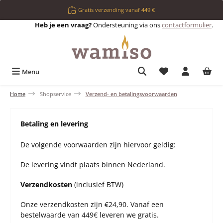
Ga naar de hoofdinhoud
Gratis verzending vanaf 449 €
Heb je een vraag?
Ondersteuning via ons
contactformulier
.
Je hebt 0 items op 
Menu
Home
Shopservice
Verzend- en betalingsvoorwaarden
Betaling en levering
De volgende voorwaarden zijn hiervoor geldig:
De levering vindt plaats binnen Nederland.
Verzendkosten
(inclusief BTW)
Onze verzendkosten zijn €24,90. Vanaf een
bestelwaarde van 449€ leveren we gratis.