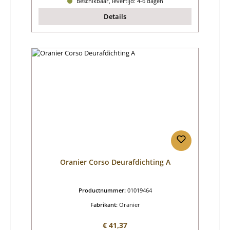
Beschikbaar, levertijd: 4-6 dagen
Details
Oranier Corso Deurafdichting A
Productnummer:
01019464
Fabrikant:
Oranier
Normale prijs:
€ 41,37