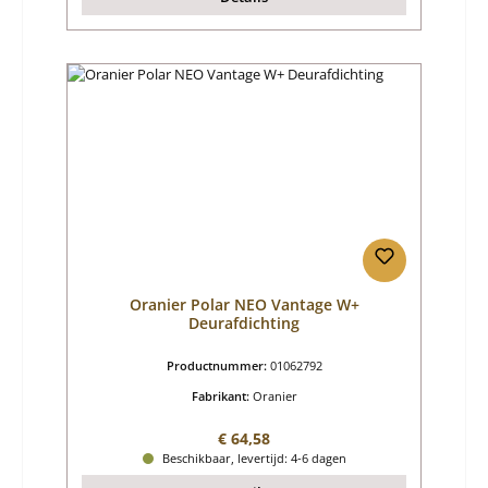
Oranier Polar NEO Vantage W+
Deurafdichting
Productnummer:
01062792
Fabrikant:
Oranier
Normale prijs:
€ 64,58
Beschikbaar, levertijd: 4-6 dagen