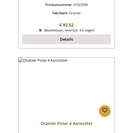
Productnummer:
01023590
Fabrikant:
Oranier
Normale prijs:
€ 82,52
Beschikbaar, levertijd: 4-6 dagen
Details
Oranier Polar 4 Asrooster