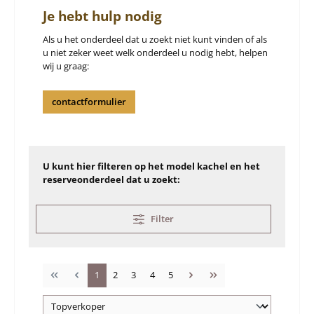
Je hebt hulp nodig
Als u het onderdeel dat u zoekt niet kunt vinden of als
u niet zeker weet welk onderdeel u nodig hebt, helpen
wij u graag:
contactformulier
U kunt hier filteren op het model kachel en het
reserveonderdeel dat u zoekt:
Filter
Pagina
Pagina
Pagina
Pagina
Pagina
1
2
3
4
5