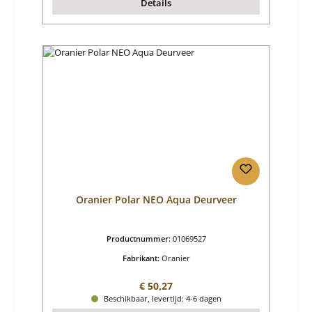
Details
Oranier Polar NEO Aqua Deurveer
Productnummer:
01069527
Fabrikant:
Oranier
Normale prijs:
€ 50,27
Beschikbaar, levertijd: 4-6 dagen