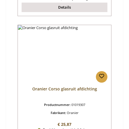
Details
Oranier Corso glasruit afdichting
Productnummer:
01019307
Fabrikant:
Oranier
Normale prijs:
€ 25,87