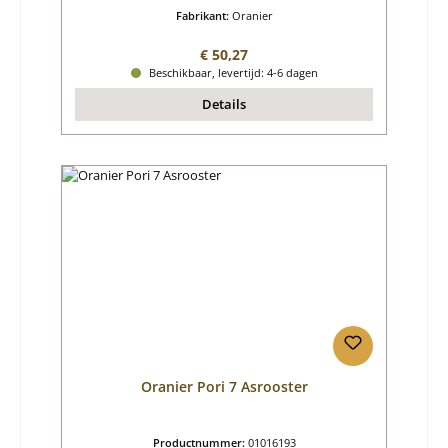
Fabrikant:
Oranier
Normale prijs:
€ 50,27
Beschikbaar, levertijd: 4-6 dagen
Details
Oranier Pori 7 Asrooster
Productnummer:
01016193