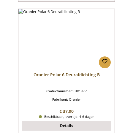
Oranier Polar 6 Deurafdichting B
Productnummer:
01018951
Fabrikant:
Oranier
Normale prijs:
€ 37,90
Beschikbaar, levertijd: 4-6 dagen
Details