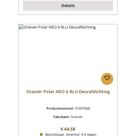
Details
Oranier Polar NEO 6 RLU Deurafdichting
Productnummer:
01007668
Fabrikant:
Oranier
Normale prijs:
€ 64,58
Beschikbaar, levertijd: 4-6 dagen