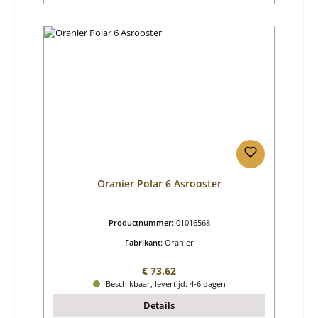
Oranier Polar 6 Asrooster
Productnummer:
01016568
Fabrikant:
Oranier
Normale prijs:
€ 73,62
Beschikbaar, levertijd: 4-6 dagen
Details