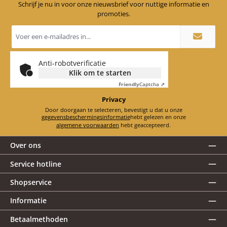
Schrijf je nu in voor onze nieuwsbrief voor nuttige informatie en
promoties.
E-
mailadres
*
Anti-robotverificatie
Klik om te starten
Friendly
Captcha ⇗
Privacy
Door doorgaan te selecteren, bevestigt u dat u onze
gegevensbeschermingsinformatie
hebt gelezen en onze
algemene voorwaarden
hebt geaccepteerd.
Over ons
Service hotline
Shopservice
Informatie
Betaalmethoden