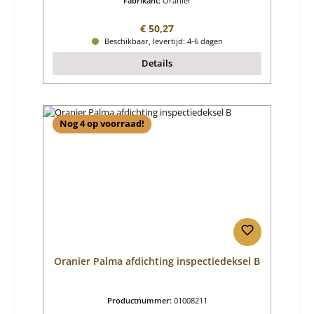
Fabrikant:
Oranier
Normale prijs:
€ 50,27
Beschikbaar, levertijd: 4-6 dagen
Details
Nog 4 op voorraad!
Oranier Palma afdichting inspectiedeksel B
Productnummer:
01008211