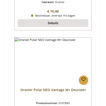
Fabrikant:
Oranier
Normale prijs:
€ 15,40
Beschikbaar, levertijd: 4-6 dagen
Details
Oranier Polar NEO Vantage W+ Deurveer
Productnummer:
01073001