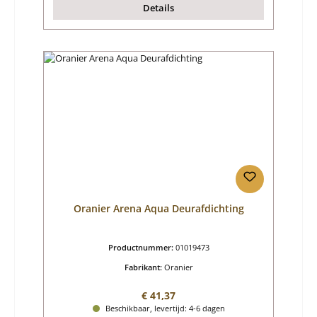
Details
Oranier Arena Aqua Deurafdichting
Productnummer:
01019473
Fabrikant:
Oranier
Normale prijs:
€ 41,37
Beschikbaar, levertijd: 4-6 dagen