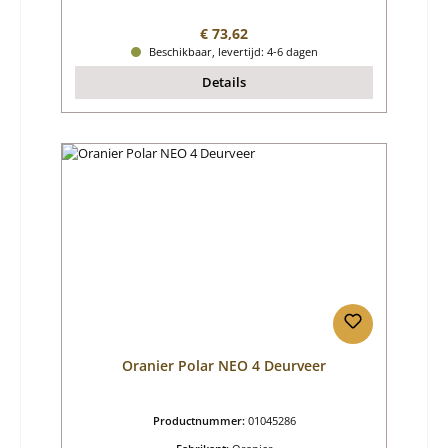
Normale prijs:
€ 73,62
Beschikbaar, levertijd: 4-6 dagen
Details
Oranier Polar NEO 4 Deurveer
Productnummer:
01045286