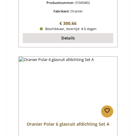
Productnummer:
01043402
Fabrikant:
Oranier
Normale prijs:
€ 300,66
Beschikbaar, levertijd: 4-6 dagen
Details
Oranier Polar 6 glasruit afdichting Set A