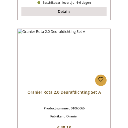
Beschikbaar, levertijd: 4-6 dagen
Details
Oranier Rota 2.0 Deurafdichting Set A
Productnummer:
01065066
Fabrikant:
Oranier
Normale prijs:
€ 40,18