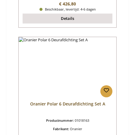
Normale prijs:
€ 426,80
Beschikbaar, levertijd: 4-6 dagen
Details
Oranier Polar 6 Deurafdichting Set A
Productnummer:
01018163
Fabrikant:
Oranier