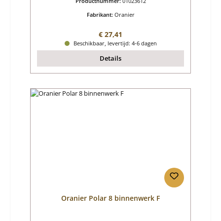
Productnummer:
01023612
Fabrikant:
Oranier
Normale prijs:
€ 27,41
Beschikbaar, levertijd: 4-6 dagen
Details
Oranier Polar 8 binnenwerk F