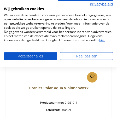
Normale prijs:
€ 37,90
Privacybeleid
Beschikbaar, levertijd: 4-6 dagen
Wij gebruiken cookies
Details
We kunnen deze plaatsen voor analyse van onze bezoekersgegevens, om
onze website te verbeteren, gepersonaliseerde inhoud te tonen en om u
een geweldige website-ervaring te bieden. Voor meer informatie over de
cookies die we gebruiken opent u de instellingen.
De gegevens worden verzameld voor het personaliseren van advertenties
en het meten van de effectiviteit van reclamecampagnes. Gegevens
Nog 10 op voorraad!
kunnen worden gedeeld met Google LLC, meer informatie vindt u
hier
.
Accepteer alles
Nee, pas aan
Oranier Polar Aqua V binnenwerk
Productnummer:
01021911
Fabrikant:
Oranier