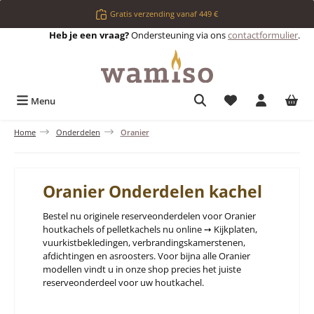
Ga naar de hoofdinhoud
Gratis verzending vanaf 449 €
Heb je een vraag?
Ondersteuning via ons
contactformulier
.
Je hebt 0 items op 
Menu
Home
Onderdelen
Oranier
Oranier Onderdelen kachel
Bestel nu originele reserveonderdelen voor Oranier
houtkachels of pelletkachels nu online ➙ Kijkplaten,
vuurkistbekledingen, verbrandingskamerstenen,
afdichtingen en asroosters. Voor bijna alle Oranier
modellen vindt u in onze shop precies het juiste
reserveonderdeel voor uw houtkachel.