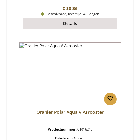
Normale prijs:
€ 30,36
Beschikbaar, levertijd: 4-6 dagen
Details
Oranier Polar Aqua V Asrooster
Productnummer:
01016215
Fabrikant:
Oranier