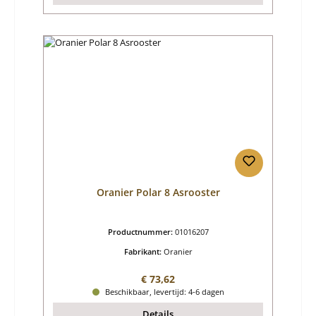
Oranier Polar 8 Asrooster
Productnummer:
01016207
Fabrikant:
Oranier
Normale prijs:
€ 73,62
Beschikbaar, levertijd: 4-6 dagen
Details