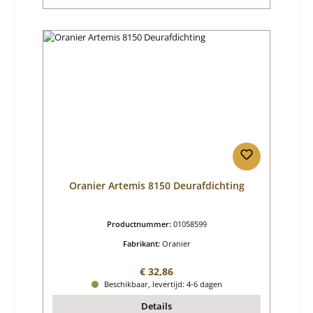
Oranier Artemis 8150 Deurafdichting
Productnummer:
01058599
Fabrikant:
Oranier
Normale prijs:
€ 32,86
Beschikbaar, levertijd: 4-6 dagen
Details