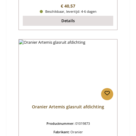
Normale prijs:
€ 40,57
Beschikbaar, levertijd: 4-6 dagen
Details
Oranier Artemis glasruit afdichting
Productnummer:
01019873
Fabrikant:
Oranier