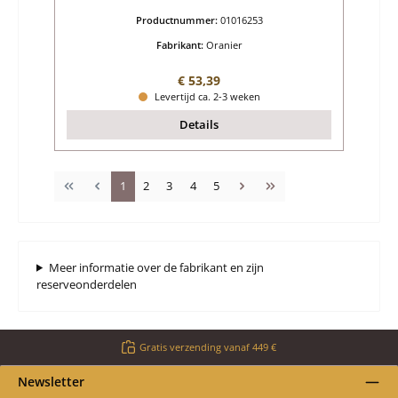
Productnummer:
01016253
Fabrikant:
Oranier
Normale prijs:
€ 53,39
Levertijd ca. 2-3 weken
Details
Pagina
Pagina
Pagina
Pagina
Pagina
1
2
3
4
5
Meer informatie over de fabrikant en zijn
reserveonderdelen
Gratis verzending vanaf 449 €
Newsletter