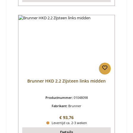
Brunner HKD 2.2 Zijsteen links midden
Productnummer:
01048098
Fabrikant:
Brunner
Normale prijs:
€ 93,76
Levertijd ca. 2-3 weken
Details