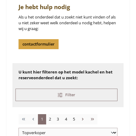
Je hebt hulp nodig
Als u het onderdeel dat u zoekt niet kunt vinden of als
u niet zeker weet welk onderdeel u nodig hebt, helpen
wij u graag:
contactformulier
U kunt hier filteren op het model kachel en het
reserveonderdeel dat u zoekt:
Filter
Pagina
Pagina
Pagina
Pagina
Pagina
1
2
3
4
5