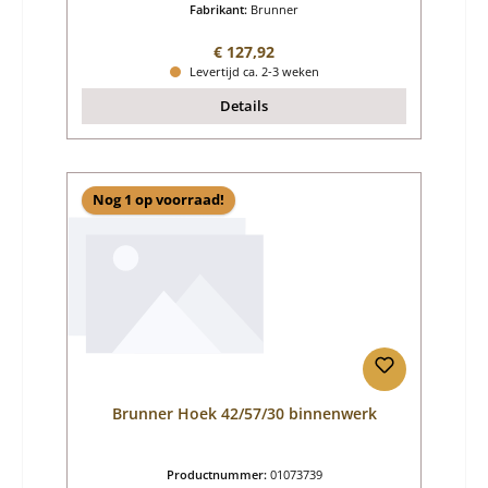
Fabrikant:
Brunner
Normale prijs:
€ 127,92
Levertijd ca. 2-3 weken
Details
Nog 1 op voorraad!
Brunner Hoek 42/57/30 binnenwerk
Productnummer:
01073739