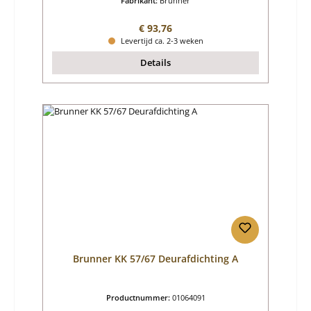
Fabrikant:
Brunner
Normale prijs:
€ 93,76
Levertijd ca. 2-3 weken
Details
Brunner KK 57/67 Deurafdichting A
Productnummer:
01064091