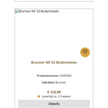
Brunner WF 33 Bodemsteen
Productnummer:
01047932
Fabrikant:
Brunner
Normale prijs:
€ 123,99
Levertijd ca. 2-3 weken
Details