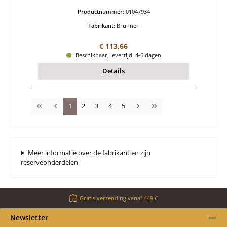
Productnummer:
01047934
Fabrikant:
Brunner
Normale prijs:
€ 113,66
Beschikbaar, levertijd: 4-6 dagen
Details
Pagina
Pagina
Pagina
Pagina
Pagina
1
2
3
4
5
Meer informatie over de fabrikant en zijn
reserveonderdelen
Gratis verzending vanaf 449 €
Newsletter