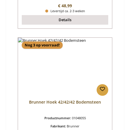
Normale prijs:
€ 48,99
Levertijd ca. 2-3 weken
Details
Nog 3 op voorraad!
Brunner Hoek 42/42/42 Bodemsteen
Productnummer:
01048055
Fabrikant:
Brunner