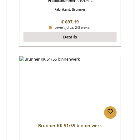
Productnummer:
01047412
Fabrikant:
Brunner
Normale prijs:
€ 697,19
Levertijd ca. 2-3 weken
Details
Brunner KK 51/55 binnenwerk