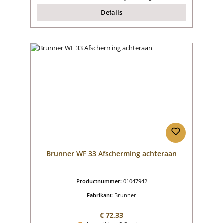
Details
Brunner WF 33 Afscherming achteraan
Productnummer:
01047942
Fabrikant:
Brunner
Normale prijs:
€ 72,33