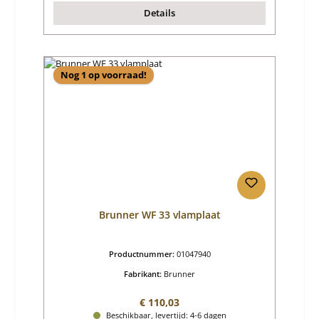
Details
Nog 1 op voorraad!
Brunner WF 33 vlamplaat
Productnummer:
01047940
Fabrikant:
Brunner
Normale prijs:
€ 110,03
Beschikbaar, levertijd: 4-6 dagen