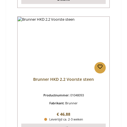
Brunner HKD 2.2 Voorste steen
Productnummer:
01048093
Fabrikant:
Brunner
Normale prijs:
€ 46,88
Levertijd ca. 2-3 weken