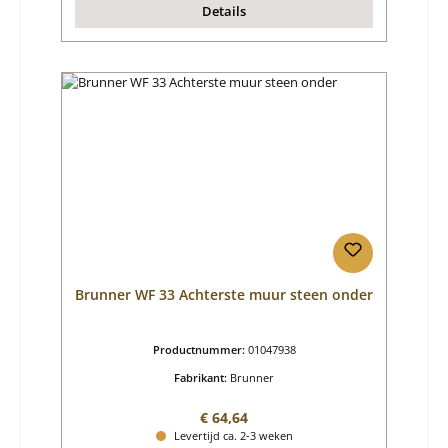
Details
Brunner WF 33 Achterste muur steen onder
Productnummer:
01047938
Fabrikant:
Brunner
Normale prijs:
€ 64,64
Levertijd ca. 2-3 weken