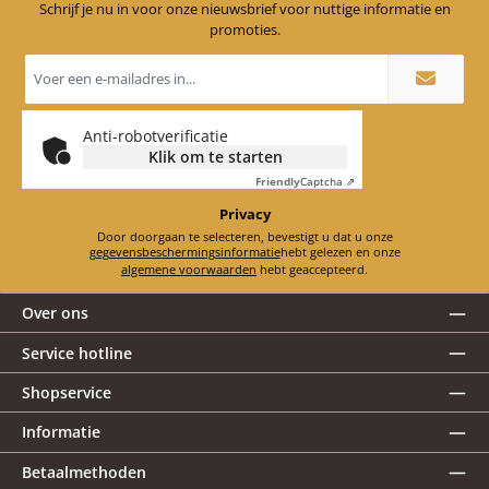
Schrijf je nu in voor onze nieuwsbrief voor nuttige informatie en
promoties.
E-
mailadres
*
Anti-robotverificatie
Klik om te starten
Friendly
Captcha ⇗
Privacy
Door doorgaan te selecteren, bevestigt u dat u onze
gegevensbeschermingsinformatie
hebt gelezen en onze
algemene voorwaarden
hebt geaccepteerd.
Over ons
Service hotline
Shopservice
Informatie
Betaalmethoden