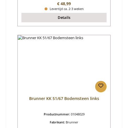
Normale prijs:
€ 48,99
Levertijd ca. 2-3 weken
Details
Brunner KK 51/67 Bodemsteen links
Productnummer:
01048029
Fabrikant:
Brunner