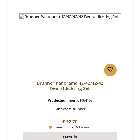
Brunner Panorama 42/42/42/42
Deurafdichting Set
Productnummer:
01064168
Fabrikant:
Brunner
Normale prijs:
€ 92,70
Levertijd ca. 2-3 weken
Details