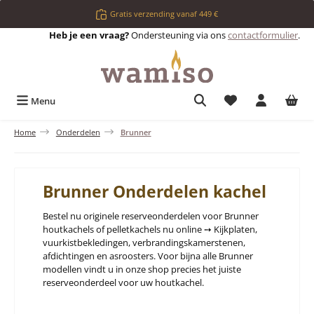
Ga naar de hoofdinhoud
Gratis verzending vanaf 449 €
Heb je een vraag?
Ondersteuning via ons
contactformulier
.
Je hebt 0 items op 
Menu
Home
Onderdelen
Brunner
Brunner Onderdelen kachel
Bestel nu originele reserveonderdelen voor Brunner
houtkachels of pelletkachels nu online ➙ Kijkplaten,
vuurkistbekledingen, verbrandingskamerstenen,
afdichtingen en asroosters. Voor bijna alle Brunner
modellen vindt u in onze shop precies het juiste
reserveonderdeel voor uw houtkachel.