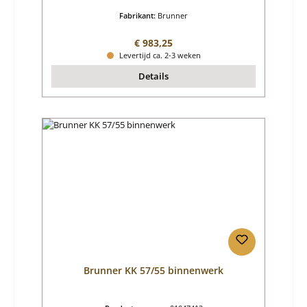
Fabrikant:
Brunner
Normale prijs:
€ 983,25
Levertijd ca. 2-3 weken
Details
Brunner KK 57/55 binnenwerk