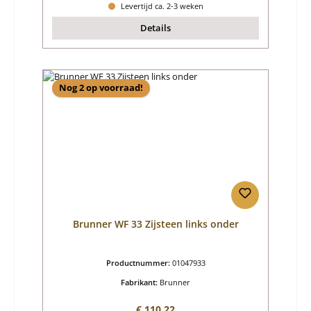
Levertijd ca. 2-3 weken
Details
Nog 2 op voorraad!
Brunner WF 33 Zijsteen links onder
Productnummer:
01047933
Fabrikant:
Brunner
Normale prijs:
€ 110,22