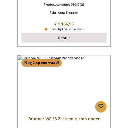
Productnummer:
01047423
Fabrikant:
Brunner
Normale prijs:
€ 1.166,95
Levertijd ca. 2-3 weken
Details
Nog 2 op voorraad!
Brunner WF 33 Zijsteen rechts onder