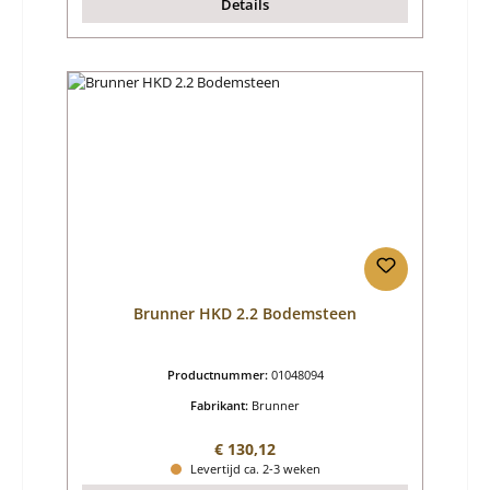
Details
Brunner HKD 2.2 Bodemsteen
Productnummer:
01048094
Fabrikant:
Brunner
Normale prijs:
€ 130,12
Levertijd ca. 2-3 weken