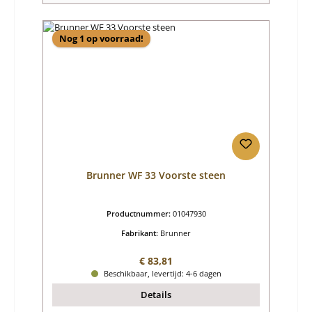
Nog 1 op voorraad!
Brunner WF 33 Voorste steen
Productnummer:
01047930
Fabrikant:
Brunner
Normale prijs:
€ 83,81
Beschikbaar, levertijd: 4-6 dagen
Details