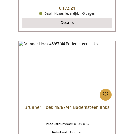
Normale prijs:
€ 172,21
Beschikbaar, levertijd: 4-6 dagen
Details
Brunner Hoek 45/67/44 Bodemsteen links
Productnummer:
01048076
Fabrikant:
Brunner