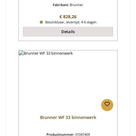
Fabrikant:
Brunner
Normale prijs:
€ 828,26
Beschikbaar, levertijd: 4-6 dagen
Details
Brunner WF 33 binnenwerk
Productnummer:
01047409