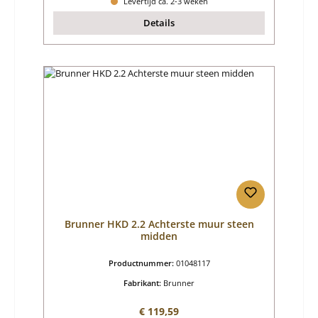
Levertijd ca. 2-3 weken
Details
Brunner HKD 2.2 Achterste muur steen
midden
Productnummer:
01048117
Fabrikant:
Brunner
Normale prijs:
€ 119,59