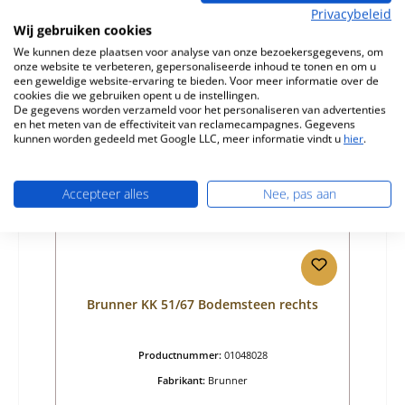
Normale prijs:
€ 50,71
Privacybeleid
Beschikbaar, levertijd: 4-6 dagen
Wij gebruiken cookies
Details
We kunnen deze plaatsen voor analyse van onze bezoekersgegevens, om
onze website te verbeteren, gepersonaliseerde inhoud te tonen en om u
een geweldige website-ervaring te bieden. Voor meer informatie over de
cookies die we gebruiken opent u de instellingen.
De gegevens worden verzameld voor het personaliseren van advertenties
en het meten van de effectiviteit van reclamecampagnes. Gegevens
kunnen worden gedeeld met Google LLC, meer informatie vindt u
hier
.
Accepteer alles
Nee, pas aan
Brunner KK 51/67 Bodemsteen rechts
Productnummer:
01048028
Fabrikant:
Brunner