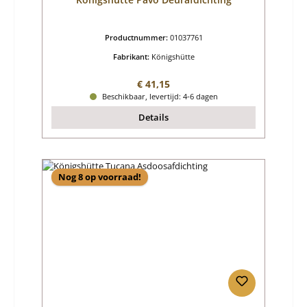
Productnummer:
01037761
Fabrikant:
Königshütte
Normale prijs:
€ 41,15
Beschikbaar, levertijd: 4-6 dagen
Details
Nog 8 op voorraad!