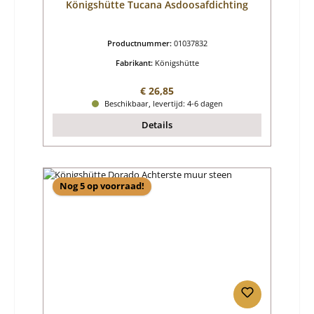
Königshütte Tucana Asdoosafdichting
Productnummer:
01037832
Fabrikant:
Königshütte
Normale prijs:
€ 26,85
Beschikbaar, levertijd: 4-6 dagen
Details
Nog 5 op voorraad!