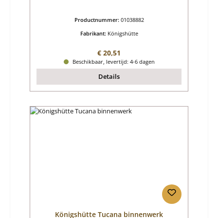
Productnummer:
01038882
Fabrikant:
Königshütte
Normale prijs:
€ 20,51
Beschikbaar, levertijd: 4-6 dagen
Details
Königshütte Tucana binnenwerk