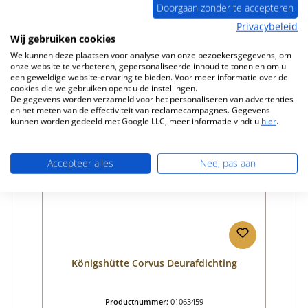
Doorgaan zonder te accepteren
Fabrikant:
Königshütte
Privacybeleid
Normale prijs:
€ 548,72
Wij gebruiken cookies
Beschikbaar, levertijd: 4-6 dagen
We kunnen deze plaatsen voor analyse van onze bezoekersgegevens, om
onze website te verbeteren, gepersonaliseerde inhoud te tonen en om u
Details
een geweldige website-ervaring te bieden. Voor meer informatie over de
cookies die we gebruiken opent u de instellingen.
De gegevens worden verzameld voor het personaliseren van advertenties
en het meten van de effectiviteit van reclamecampagnes. Gegevens
kunnen worden gedeeld met Google LLC, meer informatie vindt u
hier
.
Accepteer alles
Nee, pas aan
Königshütte Corvus Deurafdichting
Productnummer:
01063459