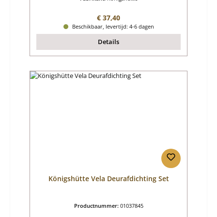
Normale prijs:
€ 37,40
Beschikbaar, levertijd: 4-6 dagen
Details
Königshütte Vela Deurafdichting Set
Productnummer:
01037845