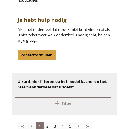
houtkachel.
Je hebt hulp nodig
Als u het onderdeel dat u zoekt niet kunt vinden of als
u niet zeker weet welk onderdeel u nodig hebt, helpen
wij u graag:
contactformulier
U kunt hier filteren op het model kachel en het
reserveonderdeel dat u zoekt:
Filter
Pagina
Pagina
Pagina
Pagina
Pagina
1
2
3
4
5