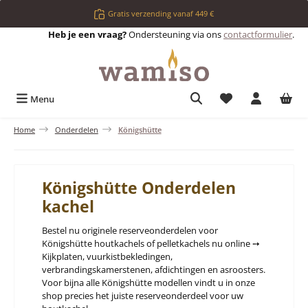
Ga naar de hoofdinhoud
Gratis verzending vanaf 449 €
Heb je een vraag?
Ondersteuning via ons
contactformulier
.
Je hebt 0 items op 
Menu
Home
Onderdelen
Königshütte
Königshütte Onderdelen
kachel
Bestel nu originele reserveonderdelen voor
Königshütte houtkachels of pelletkachels nu online ➙
Kijkplaten, vuurkistbekledingen,
verbrandingskamerstenen, afdichtingen en asroosters.
Voor bijna alle Königshütte modellen vindt u in onze
shop precies het juiste reserveonderdeel voor uw