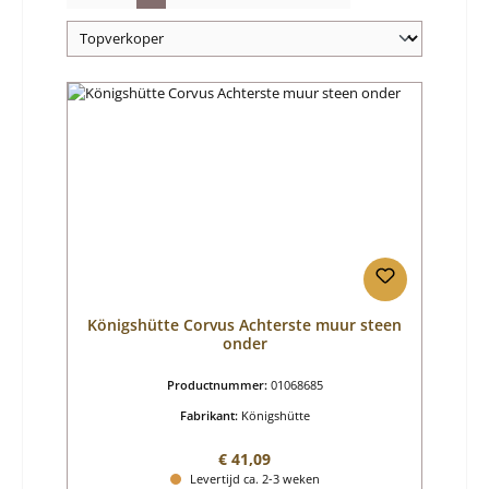
Königshütte Corvus Achterste muur steen
onder
Productnummer:
01068685
Fabrikant:
Königshütte
Normale prijs:
€ 41,09
Levertijd ca. 2-3 weken