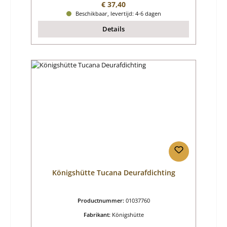
Normale prijs:
€ 37,40
Beschikbaar, levertijd: 4-6 dagen
Details
Königshütte Tucana Deurafdichting
Productnummer:
01037760
Fabrikant:
Königshütte