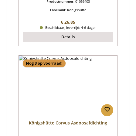
Productnummer:
01056403
Fabrikant:
Königshütte
Normale prijs:
€ 26,85
Beschikbaar, levertijd: 4-6 dagen
Details
Nog 3 op voorraad!
Königshütte Corvus Asdoosafdichting