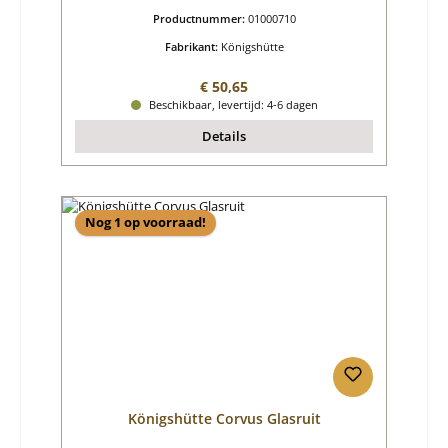
Productnummer:
01000710
Fabrikant:
Königshütte
Normale prijs:
€ 50,65
Beschikbaar, levertijd: 4-6 dagen
Details
Nog 1 op voorraad!
Königshütte Corvus Glasruit