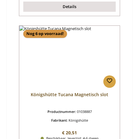
Details
Nog 6 op voorraad!
Königshütte Tucana Magnetisch slot
Productnummer:
01038887
Fabrikant:
Königshütte
Normale prijs:
€ 20,51
Beschikbaar, levertijd: 4-6 dagen