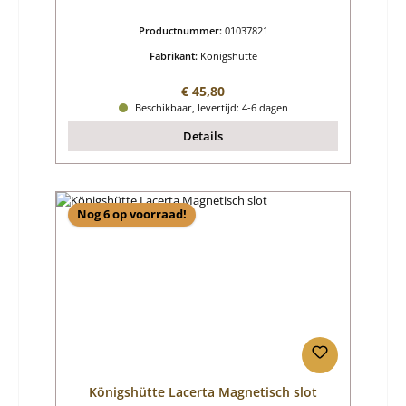
Productnummer:
01037821
Fabrikant:
Königshütte
Normale prijs:
€ 45,80
Beschikbaar, levertijd: 4-6 dagen
Details
Nog 6 op voorraad!
Königshütte Lacerta Magnetisch slot