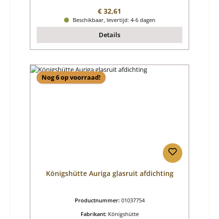
Normale prijs:
€ 32,61
Beschikbaar, levertijd: 4-6 dagen
Details
Nog 6 op voorraad!
Königshütte Auriga glasruit afdichting
Productnummer:
01037754
Fabrikant:
Königshütte