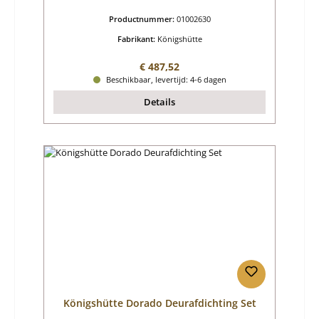
Productnummer:
01002630
Fabrikant:
Königshütte
Normale prijs:
€ 487,52
Beschikbaar, levertijd: 4-6 dagen
Details
Königshütte Dorado Deurafdichting Set