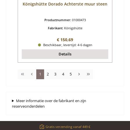
Königshütte Dorado Achterste muur steen
Productnummer:
01000473
Fabrikant:
Königshütte
Normale prijs:
€ 150,69
Beschikbaar, levertijd: 4-6 dagen
Details
Pagina
Pagina
Pagina
Pagina
Pagina
1
2
3
4
5
Meer informatie over de fabrikant en zijn
reserveonderdelen
Gratis verzending vanaf 449 €