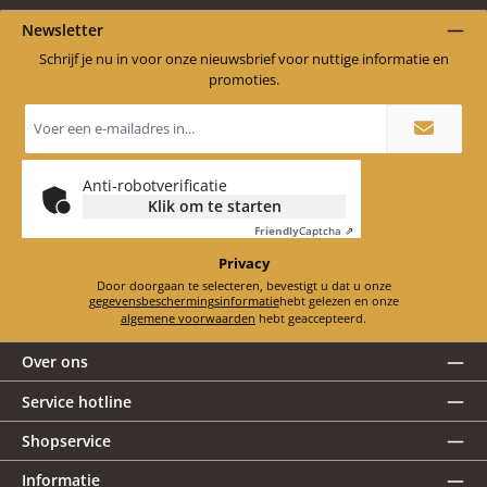
Newsletter
Schrijf je nu in voor onze nieuwsbrief voor nuttige informatie en
promoties.
E-
mailadres
*
Anti-robotverificatie
Klik om te starten
Friendly
Captcha ⇗
Privacy
Door doorgaan te selecteren, bevestigt u dat u onze
gegevensbeschermingsinformatie
hebt gelezen en onze
algemene voorwaarden
hebt geaccepteerd.
Over ons
Service hotline
Shopservice
Informatie