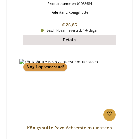
Productnummer:
01068684
Fabrikant:
Königshütte
Normale prijs:
€ 26,85
Beschikbaar, levertijd: 4-6 dagen
Details
Nog 1 op voorraad!
Königshütte Pavo Achterste muur steen