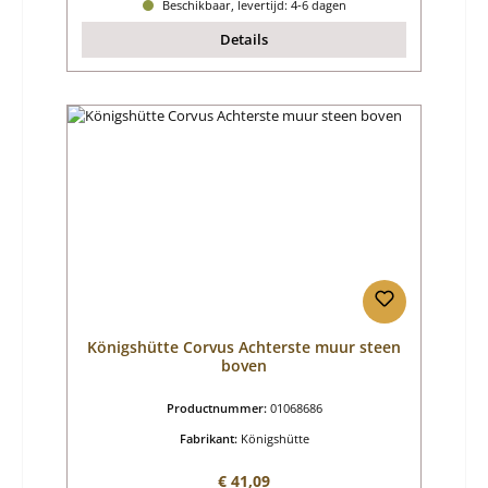
Beschikbaar, levertijd: 4-6 dagen
Details
Königshütte Corvus Achterste muur steen
boven
Productnummer:
01068686
Fabrikant:
Königshütte
Normale prijs:
€ 41,09