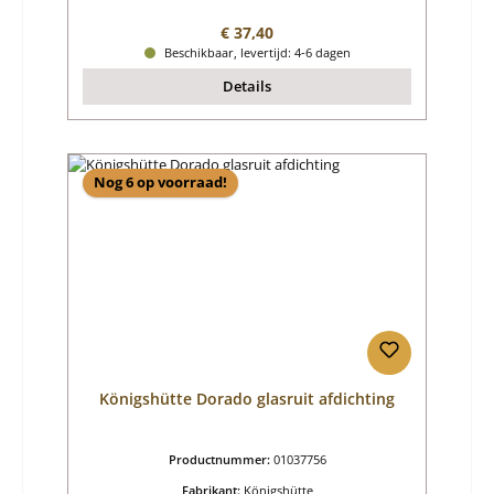
Normale prijs:
€ 37,40
Beschikbaar, levertijd: 4-6 dagen
Details
Nog 6 op voorraad!
Königshütte Dorado glasruit afdichting
Productnummer:
01037756
Fabrikant:
Königshütte