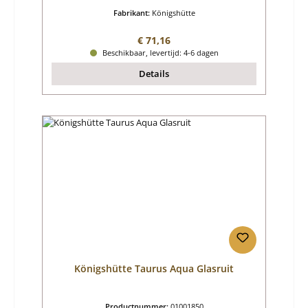
Fabrikant:
Königshütte
Normale prijs:
€ 71,16
Beschikbaar, levertijd: 4-6 dagen
Details
Königshütte Taurus Aqua Glasruit
Productnummer:
01001850