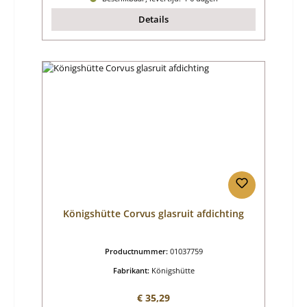
Details
Königshütte Corvus glasruit afdichting
Productnummer:
01037759
Fabrikant:
Königshütte
Normale prijs:
€ 35,29