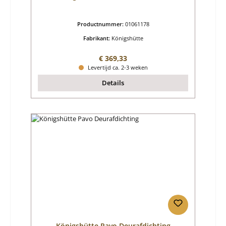
Productnummer:
01061178
Fabrikant:
Königshütte
Normale prijs:
€ 369,33
Levertijd ca. 2-3 weken
Details
Königshütte Pavo Deurafdichting