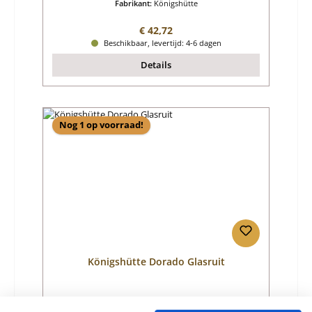
Fabrikant:
Königshütte
Normale prijs:
€ 42,72
Beschikbaar, levertijd: 4-6 dagen
Details
Nog 1 op voorraad!
Königshütte Dorado Glasruit
Productnummer:
01000543