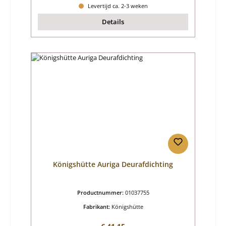
Levertijd ca. 2-3 weken
Details
Königshütte Auriga Deurafdichting
Productnummer:
01037755
Fabrikant:
Königshütte
Normale prijs: