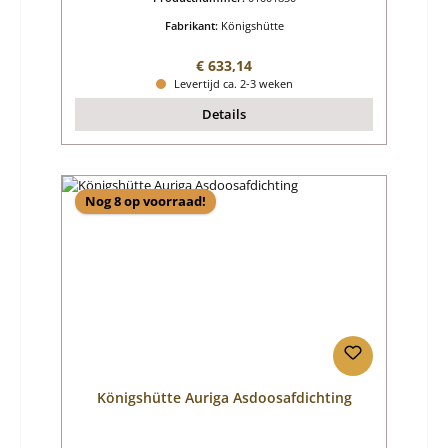
Fabrikant:
Königshütte
Normale prijs:
€ 633,14
Levertijd ca. 2-3 weken
Details
Nog 8 op voorraad!
Königshütte Auriga Asdoosafdichting