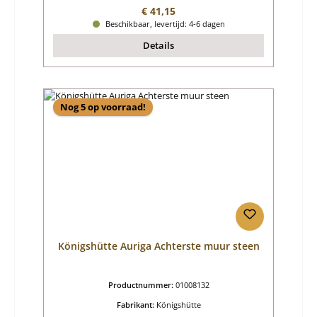
Normale prijs:
€ 41,15
Beschikbaar, levertijd: 4-6 dagen
Details
Nog 5 op voorraad!
Königshütte Auriga Achterste muur steen
Productnummer:
01008132
Fabrikant:
Königshütte