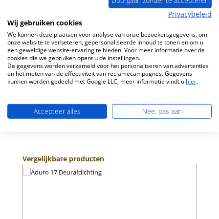
Doorgaan zonder te accepteren
Privacybeleid
Beschrijving
Wij gebruiken cookies
Origineel Zijsteen links voor de Houtkachel Aduro 17
We kunnen deze plaatsen voor analyse van onze bezoekersgegevens, om
Aduro 17 Zijsteen links Kerngegevens: zijsteen uit het
onze website te verbeteren, gepersonaliseerde inhoud te tonen en om u
binnenwerk, z…
Meer
een geweldige website-ervaring te bieden. Voor meer informatie over de
cookies die we gebruiken opent u de instellingen.
De gegevens worden verzameld voor het personaliseren van advertenties
Eigenschappen
en het meten van de effectiviteit van reclamecampagnes. Gegevens
kunnen worden gedeeld met Google LLC, meer informatie vindt u
hier
.
Informatie over productveiligheid
Accepteer alles
Nee, pas aan
Productgalerij overslaan
Vergelijkbare producten