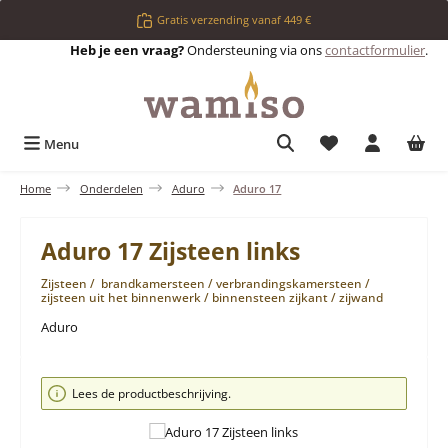
Ga naar de hoofdinhoud
Gratis verzending vanaf 449 €
Heb je een vraag?
Ondersteuning via ons
contactformulier
.
Je hebt 0 items op 
Menu
Home
Onderdelen
Aduro
Aduro 17
Aduro 17 Zijsteen links
Zijsteen / brandkamersteen / verbrandingskamersteen /
zijsteen uit het binnenwerk / binnensteen zijkant / zijwand
Aduro
Afbeeldingengalerij overslaan
Lees de productbeschrijving.