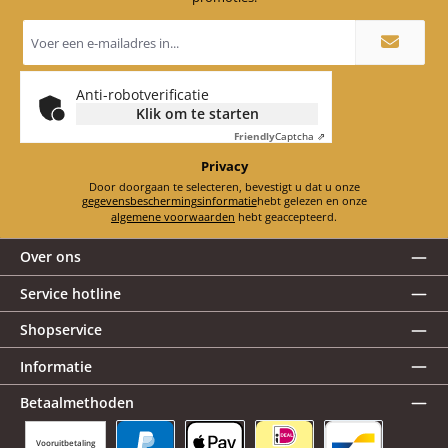
E-
mailadres
*
Anti-robotverificatie
Klik om te starten
Friendly
Captcha ⇗
Privacy
Door doorgaan te selecteren, bevestigt u dat u onze
gegevensbeschermingsinformatie
hebt gelezen en onze
algemene voorwaarden
hebt geaccepteerd.
Over ons
Service hotline
Shopservice
Informatie
Betaalmethoden
Vooruitbetaling