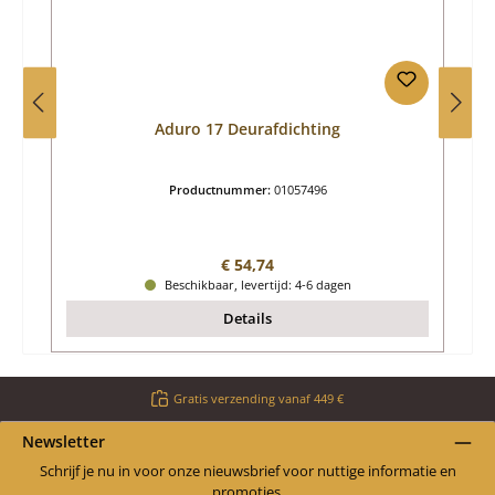
Aduro 17 Deurafdichting
Productnummer:
01057496
Normale prijs:
€ 54,74
Beschikbaar, levertijd: 4-6 dagen
Details
Gratis verzending vanaf 449 €
Newsletter
Schrijf je nu in voor onze nieuwsbrief voor nuttige informatie en
promoties.