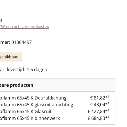
s:
ks
BTW en excl. verzendkosten
mmer:
01064497
schikbaar.
r, levertijd: 4-6 dagen
kbare producten
oflamm 65x45 K Deurafdichting
€ 81,82*¹
oflamm 65x45 K glasruit afdichting
€ 43,04*¹
oflamm 65x45 K Glasruit
€ 427,84*¹
oflamm 65x45 K binnenwerk
€ 684,83*¹