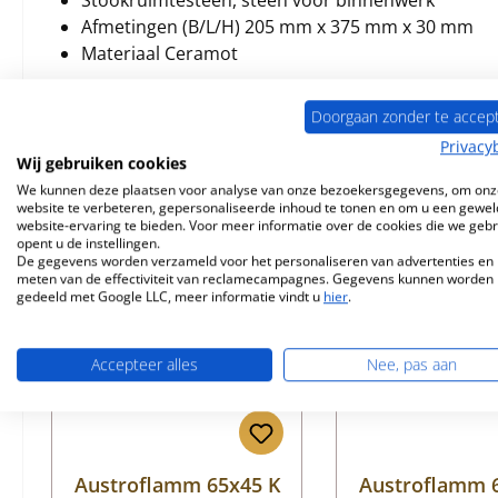
Stookruimtesteen, steen voor binnenwerk
Afmetingen (B/L/H) 205 mm x 375 mm x 30 mm
Materiaal Ceramot
Doorgaan zonder te accep
Privacy
Wij gebruiken cookies
Vergelijkbare producten
We kunnen deze plaatsen voor analyse van onze bezoekersgegevens, om onz
website te verbeteren, gepersonaliseerde inhoud te tonen en om u een gewel
website-ervaring te bieden. Voor meer informatie over de cookies die we geb
Productgalerij overslaan
opent u de instellingen.
Nog 9 op voorraad!
Nog 2 op voorr
De gegevens worden verzameld voor het personaliseren van advertenties en 
meten van de effectiviteit van reclamecampagnes. Gegevens kunnen worden
gedeeld met Google LLC, meer informatie vindt u
hier
.
Accepteer alles
Nee, pas aan
Austroflamm 65x45 K
Austroflamm 