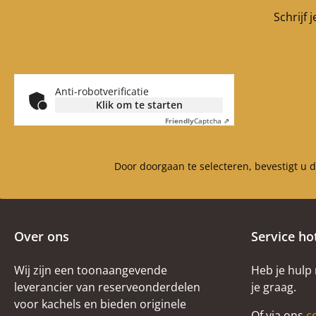
pakking Afmetingen (B/H)
Schrijf 
15 mm x 8 mm Lengte
3,00 m
Anti-robotverificatie
Klik om te starten
Friendly
Captcha ⇗
Door doorgaan te selecteren, bevestigt u 
Over ons
Service ho
Wij zijn een toonaangevende
Heb je hulp
leverancier van reserveonderdelen
je graag.
voor kachels en bieden originele
Of via ons
c