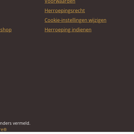
Voorwaarden
Herroepingsrecht
Cookie-instellingen wijzigen
bshop
Herroeping indienen
itcard
anders vermeld.
re®