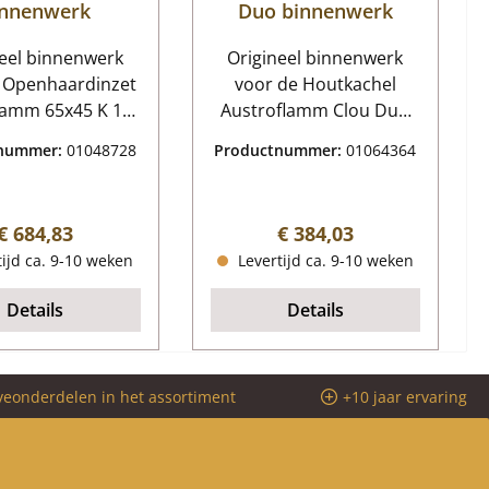
innenwerk
Duo binnenwerk
neel binnenwerk
Origineel binnenwerk
 Openhaardinzet
voor de Houtkachel
amm 65x45 K 12-
Austroflamm Clou Duo
 set Austroflamm
Austroflamm Clou Duo
tnummer:
01048728
Productnummer:
01064364
 K binnenwerk
binnenwerk
rngegevens:
Kerngegevens:
rkiststenen,
verbrandingskamervoeri
Normale prijs:
Normale prijs:
€ 684,83
€ 384,03
dingskamerstene
ng,
ijd ca. 9-10 weken
Levertijd ca. 9-10 weken
eriaal Keramott
verbrandingskamerstene
nger (522 x 88 x
n Materiaal Ceramot
Details
Details
 Vloersteen voor
x 170 x 35 mm)
 steen links (128
veonderdelen in het assortiment
+10 jaar ervaring
 35 mm), onderste
chts (128 x 332 x
 Houtvuurplaat
x 137 x 35 mm)