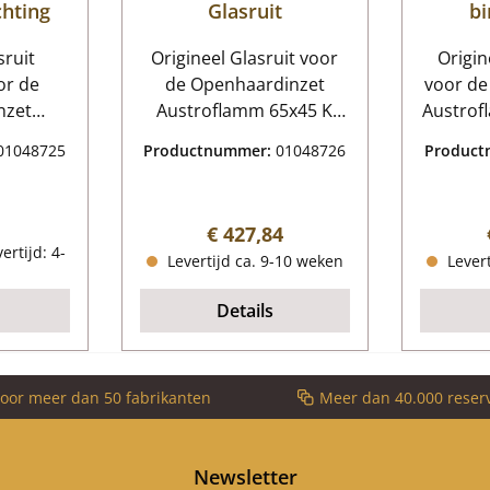
chting
Glasruit
b
sruit
Origineel Glasruit voor
Origi
or de
de Openhaardinzet
voor de
nzet
Austroflamm 65x45 K
Austrofl
5x45 K
Austroflamm 65x45 K
delige
01048725
Productnummer:
01048726
Produc
5x45 K
Glasruit Kerngegevens:
65x45
hting
glazen ruit, deurglas
Ke
ns:
Materiaal Glas Vorm vlak
Vuu
 prijs:
Normale prijs:
€ 427,84
dichting
hittebestendig
verbran
ertijd: 4-
Levertijd ca. 9-10 weken
Levert
akking
n Mat
H) 10 mm
Stamva
Details
 3,00 m
110 mm)
nd
(370 
Onderste
voor meer dan 50 fabrikanten
Meer dan 40.000 reser
x 332 x
steen re
35 mm)
Newsletter
(240 