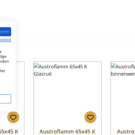
teren
beleid
e
dige
ruiken
aad!
het
65x45 K
Austroflamm 65x45 K
Austro