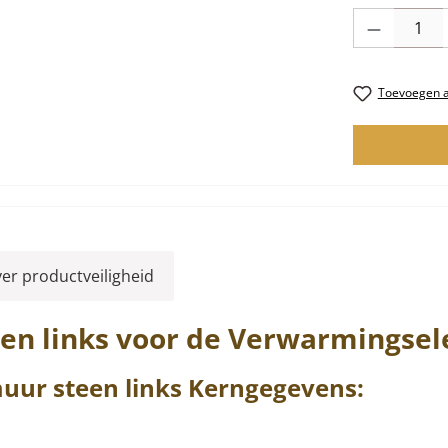
Producthoevee
Toevoegen aa
ver productveiligheid
een
links
voor de Verwarmingse
muur steen
links
Kerngegevens: