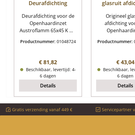
Deurafdichting
glasruit afdi
Deurafdichting voor de
Origineel gla
Openhaardinzet
afdichting vo
Austroflamm 65x45 K Wij
Openhaardi
raden een
Austroflamm 6
Productnummer:
01048724
Productnummer:
brandwerende lijm aan,
Austroflamm 6
die de installatie kan
glasruit afdic
vergemakkelijken door
Kerngegeve
Normale prijs:
Normale
€ 81,82
€ 43,04
een selectieve
glasafdichting, 
Beschikbaar, levertijd: 4-
Beschikbaar, lev
toepassing. We bieden
glas Platte p
6 dagen
6 dagen
ook extra bindmiddelen
Afmetingen (B/
Details
Details
aan die rafelen
x 5 mm Lengte
voorkomen.
zelfkleve
Austroflamm 65x45 K
Gratis verzending vanaf 449 €
Servicepartner 
Deurafdichting
Kerngegevens: pakking
voor kacheldeurtjes,
kachelkoord Platte