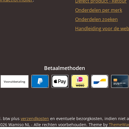
Defect product - Retour
Onderdelen per merk
Onderdelen zoeken
Handleiding voor de we
Betaalmethoden
Vooruitbetaling
PayPal
Apple Pay
iDEAL | Wero
Bancontact
Cred
cl. btw plus
verzendkosten
en eventuele bezorgkosten, indien niet 
026 Wamiso NL - Alle rechten voorbehouden. Theme by
ThemeWa