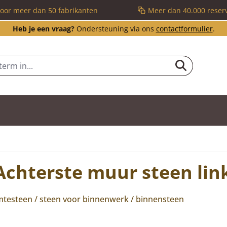
voor meer dan 50 fabrikanten
Meer dan 40.000 reser
Heb je een vraag?
Ondersteuning via ons
contactformulier
.
chterste muur steen lin
testeen / steen voor binnenwerk / binnensteen