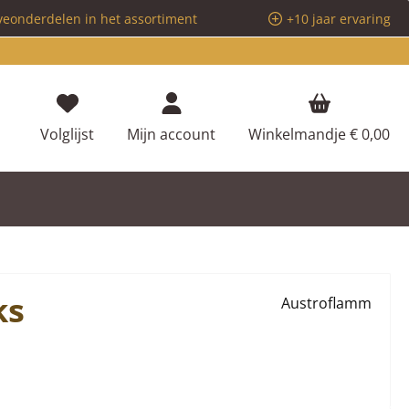
veonderdelen in het assortiment
+10 jaar ervaring
Je hebt 0 items op je verlanglijstje
Volglijst
Mijn account
Winkelmandje
€ 0,00
ks
Austroflamm