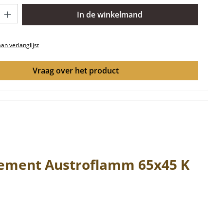
lheid: Voer de gewenste hoeveelheid in of gebruik de knoppen om 
In de winkelmand
n verlanglijst
Vraag over het product
lement
Austroflamm
65x45
K