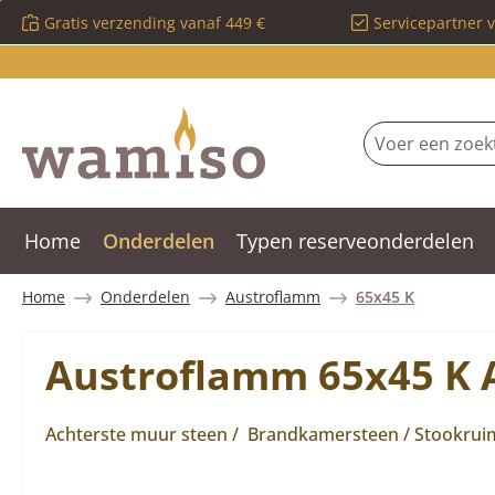
Gratis verzending vanaf 449 €
Servicepartner 
 naar de hoofdinhoud
Ga naar de zoekopdracht
Ga naar de hoofdnavigatie
Home
Onderdelen
Typen reserveonderdelen
Home
Onderdelen
Austroflamm
65x45 K
Austroflamm 65x45 K A
Achterste muur steen / Brandkamersteen / Stookruim