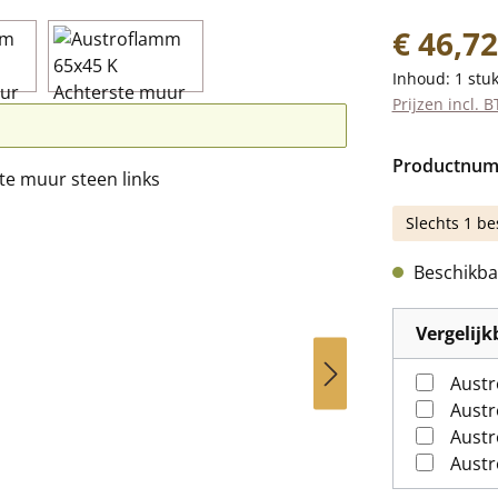
Normale prij
€ 46,72
Inhoud:
1 stu
Prijzen incl. 
Productnu
Slechts 1 be
Beschikbaa
Vergelij
Austr
Austr
Austr
Austr