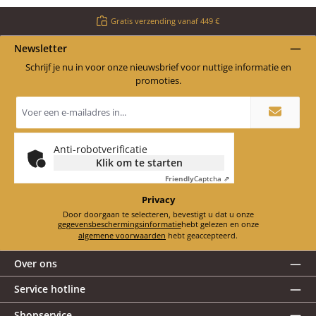
Gratis verzending vanaf 449 €
Newsletter
Schrijf je nu in voor onze nieuwsbrief voor nuttige informatie en
promoties.
E-
mailadres
*
Anti-robotverificatie
Klik om te starten
Friendly
Captcha ⇗
Privacy
Door doorgaan te selecteren, bevestigt u dat u onze
gegevensbeschermingsinformatie
hebt gelezen en onze
algemene voorwaarden
hebt geaccepteerd.
Over ons
Service hotline
Shopservice