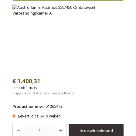
Normale prijs:
€ 1.400,31
Inhoud:
1 stuks
Prijzen incl. BTW en excl. verzendkosten
Productnummer:
01065473
Levertijd ca. 9-10 weken
Producthoeveelheid: Voer de gewenste hoeveelheid in of gebruik de knoppen 
In de winkelmand