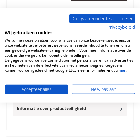
Toevoegen aan verlanglijst
Doorgaan zonder te accepteren
Vraag over het product
Privacybeleid
Wij gebruiken cookies
We kunnen deze plaatsen voor analyse van onze bezoekersgegevens, om
onze website te verbeteren, gepersonaliseerde inhoud te tonen en om u
een geweldige website-ervaring te bieden. Voor meer informatie over de
cookies die we gebruiken opent u de instellingen.
De gegevens worden verzameld voor het personaliseren van advertenties
Beschrijving
en het meten van de effectiviteit van reclamecampagnes. Gegevens
Origineel Ombouwset voor Verbrandingskamer A voor de
kunnen worden gedeeld met Google LLC, meer informatie vindt u
hier
.
Openhaardinzet Austroflamm Kadmus 550/450 Met deze
ombouwset kunt u u…
Meer
Accepteer alles
Nee, pas aan
Eigenschappen
Informatie over productveiligheid