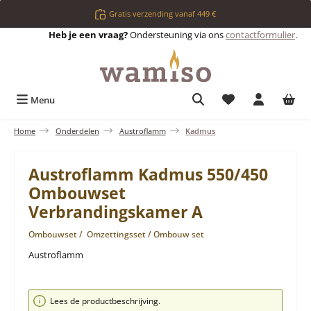
Ga naar de hoofdinhoud
Gratis verzending vanaf 449 €
Heb je een vraag?
Ondersteuning via ons
contactformulier
.
Je hebt 0 items op 
Menu
Home
Onderdelen
Austroflamm
Kadmus
Austroflamm Kadmus 550/450
Ombouwset
Verbrandingskamer A
Ombouwset / Omzettingsset / Ombouw set
Austroflamm
Afbeeldingengalerij overslaan
Lees de productbeschrijving.