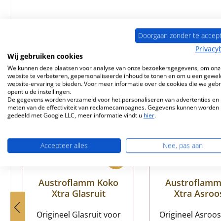
Doorgaan zonder te accep
Vergelijkbare producten
Privacy
Wij gebruiken cookies
We kunnen deze plaatsen voor analyse van onze bezoekersgegevens, om onz
Productgalerij overslaan
website te verbeteren, gepersonaliseerde inhoud te tonen en om u een gewel
website-ervaring te bieden. Voor meer informatie over de cookies die we geb
opent u de instellingen.
De gegevens worden verzameld voor het personaliseren van advertenties en 
meten van de effectiviteit van reclamecampagnes. Gegevens kunnen worden
gedeeld met Google LLC, meer informatie vindt u
hier
.
Accepteer alles
Nee, pas aan
Austroflamm Koko
Austroflamm
Xtra Glasruit
Xtra Asroo
Origineel Glasruit voor
Origineel Asroos