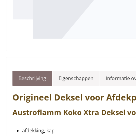
Beschrijving
Eigenschappen
Informatie o
Origineel
Deksel
voor Afdekp
Austroflamm
Koko
Xtra
Deksel
vo
afdekking, kap