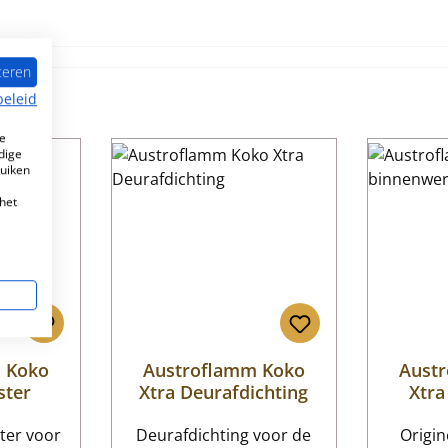
teren
beleid
e
dige
ruiken
het
 Koko
Austroflamm Koko
Aust
ster
Xtra Deurafdichting
Xtra
ter voor
Deurafdichting voor de
Origi