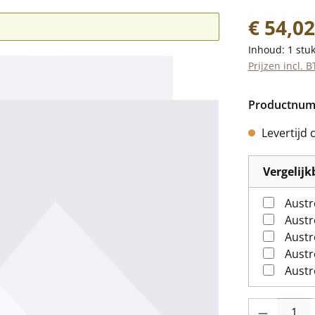
Normale prij
€ 54,02
Inhoud:
1 stu
Prijzen incl. 
Productnu
Levertijd 
Vergelij
Austr
Austr
Austr
Austr
Producthoevee