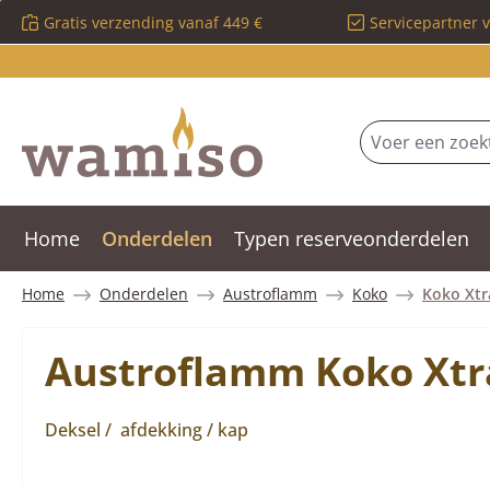
Gratis verzending vanaf 449 €
Servicepartner 
 naar de hoofdinhoud
Ga naar de zoekopdracht
Ga naar de hoofdnavigatie
Home
Onderdelen
Typen reserveonderdelen
Home
Onderdelen
Austroflamm
Koko
Koko Xtr
Austroflamm Koko Xtr
Deksel / afdekking / kap