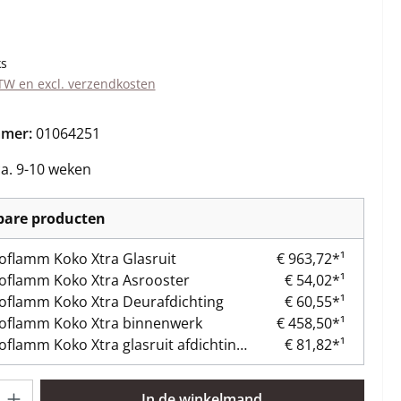
s:
ks
BTW en excl. verzendkosten
mmer:
01064251
ca. 9-10 weken
kbare producten
oflamm Koko Xtra Glasruit
€ 963,72*¹
oflamm Koko Xtra Asrooster
€ 54,02*¹
oflamm Koko Xtra Deurafdichting
€ 60,55*¹
oflamm Koko Xtra binnenwerk
€ 458,50*¹
Austroflamm Koko Xtra glasruit afdichting Set
€ 81,82*¹
lheid: Voer de gewenste hoeveelheid in of gebruik de knoppen om 
In de winkelmand