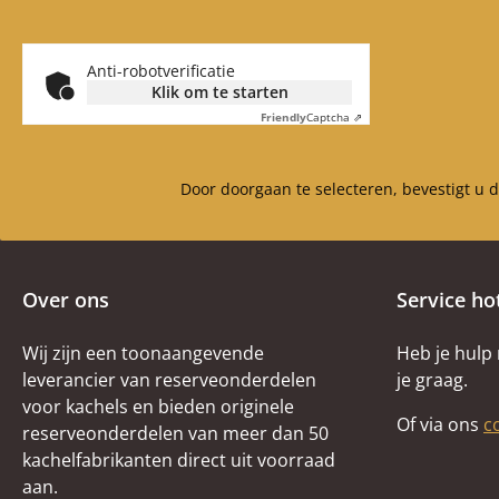
Anti-robotverificatie
Klik om te starten
Friendly
Captcha ⇗
Door doorgaan te selecteren, bevestigt u 
Over ons
Service ho
Wij zijn een toonaangevende
Heb je hulp
leverancier van reserveonderdelen
je graag.
voor kachels en bieden originele
Of via ons
c
reserveonderdelen van meer dan 50
kachelfabrikanten direct uit voorraad
aan.