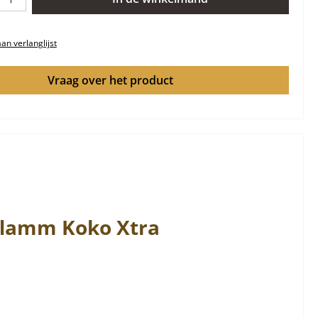
n verlanglijst
Vraag over het product
flamm
Koko
Xtra