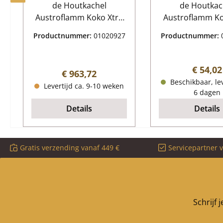
de Houtkachel
de Houtkac
Austroflamm Koko Xtra
Austroflamm Ko
Austroflamm Koko Xtra
Austroflamm Ko
Productnummer:
01020927
Productnummer:
Glasruit Kerngegevens:
Asrooster Kerng
glaskeramiek, kijkvenster
rooster, vuurr
Materiaal Glas Vorm
Afmetingen (B/L
Normale
€ 54,02
Normale prijs:
€ 963,72
gebogen hittebestendig
mm x 200 mm x
Beschikbaar, lev
Levertijd ca. 9-10 weken
met logo
Materiaal Gi
6 dagen
Details
Details
Gratis verzending vanaf 449 €
Servicepartner 
Schrijf 