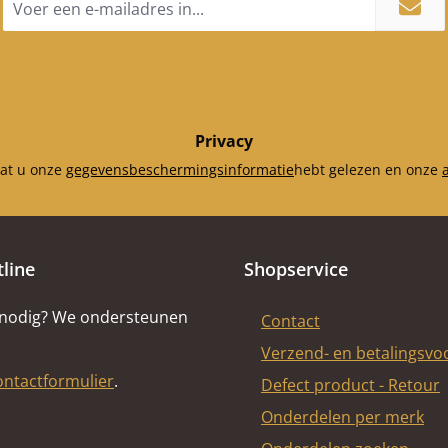
mailadres
95 m
*
links (2
Bodemst
x 
Privacy
dat u onze
gegevensbeschermingsinformatie
hebt gelezen en onze
tline
Shopservice
 nodig? We ondersteunen
Contact
Verzend- en betalingsv
ontactformulier
.
Defect product - Retour
Onderdelen per merk