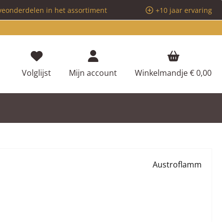
veonderdelen in het assortiment
+10 jaar ervaring
Je hebt 0 items op je verlanglijstje
Volglijst
Mijn account
Winkelmandje
€ 0,00
Austroflamm