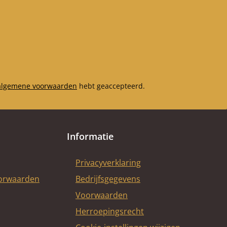
m) Bodemsteen
30 x 215 x 35 mm),
een rechts (230
215 x 35 mm)
algemene voorwaarden
hebt geaccepteerd.
Informatie
Privacyverklaring
oorwaarden
Bedrijfsgegevens
Voorwaarden
Herroepingsrecht