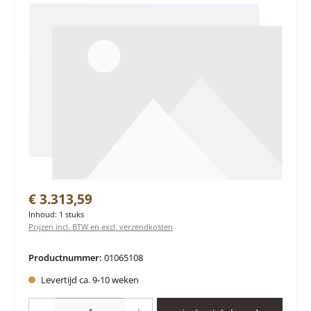
Normale prijs:
€ 3.313,59
Inhoud:
1 stuks
Prijzen incl. BTW en excl. verzendkosten
Productnummer:
01065108
Levertijd ca. 9-10 weken
Producthoeveelheid: Voer de gewenste hoeveelheid in of gebruik de knoppen 