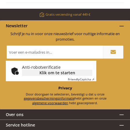
Gratis verzending vanaf 449 €
Newsletter
Schrijf je nu in voor onze nieuwsbrief voor nuttige informatie en
promoties.
E-
mailadres
*
Anti-robotverificatie
Klik om te starten
Friendly
Captcha ⇗
Privacy
Door doorgaan te selecteren, bevestigt u dat u onze
gegevensbeschermingsinformatie
hebt gelezen en onze
algemene voorwaarden
hebt geaccepteerd.
Over ons
Service hotline