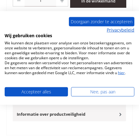
In de winkelmand
Toevoegen aan verlanglijst
Doorgaan zonder te accepteren
Privacybeleid
Vraag over het product
Wij gebruiken cookies
We kunnen deze plaatsen voor analyse van onze bezoekersgegevens, om
onze website te verbeteren, gepersonaliseerde inhoud te tonen en om u
een geweldige website-ervaring te bieden. Voor meer informatie over de
cookies die we gebruiken opent u de instellingen.
De gegevens worden verzameld voor het personaliseren van advertenties
Beschrijving
en het meten van de effectiviteit van reclamecampagnes. Gegevens
kunnen worden gedeeld met Google LLC, meer informatie vindt u
hier
.
Origineel Verbrandingskamerdeur voor de Houtkachel
Austroflamm Slim 2.0 L Austroflamm Slim 2.0 L
Verbrandingskamerdeur Kern…
Meer
Accepteer alles
Nee, pas aan
Eigenschappen
Informatie over productveiligheid