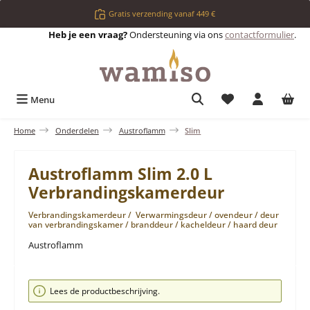
Ga naar de hoofdinhoud
Gratis verzending vanaf 449 €
Heb je een vraag?
Ondersteuning via ons
contactformulier
.
Je hebt 0 items op 
Menu
Home
Onderdelen
Austroflamm
Slim
Austroflamm Slim 2.0 L
Verbrandingskamerdeur
Verbrandingskamerdeur / Verwarmingsdeur / ovendeur / deur
van verbrandingskamer / branddeur / kacheldeur / haard deur
Austroflamm
Afbeeldingengalerij overslaan
Lees de productbeschrijving.