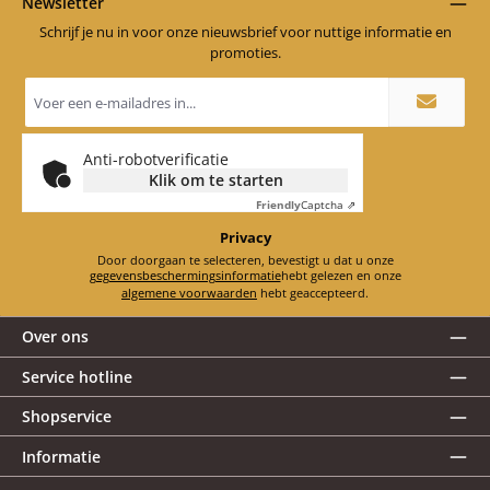
Newsletter
Schrijf je nu in voor onze nieuwsbrief voor nuttige informatie en
promoties.
E-
mailadres
*
Anti-robotverificatie
Klik om te starten
Friendly
Captcha ⇗
Privacy
Door doorgaan te selecteren, bevestigt u dat u onze
gegevensbeschermingsinformatie
hebt gelezen en onze
algemene voorwaarden
hebt geaccepteerd.
Over ons
Service hotline
Shopservice
Informatie