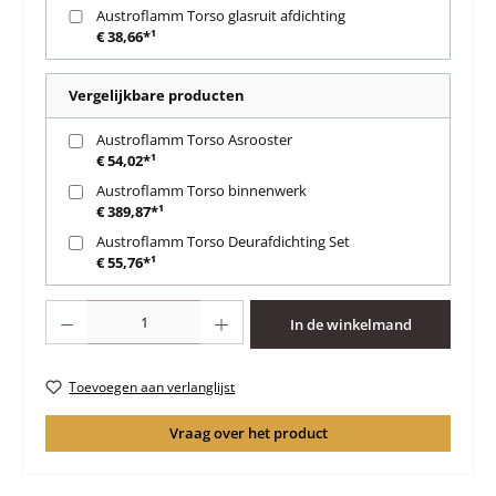
Austroflamm Torso glasruit afdichting
€ 38,66*¹
Vergelijkbare producten
Austroflamm Torso Asrooster
€ 54,02*¹
Austroflamm Torso binnenwerk
€ 389,87*¹
Austroflamm Torso Deurafdichting Set
€ 55,76*¹
Producthoeveelheid: Voer de gewenste hoeveelheid in of gebruik de knoppen 
In de winkelmand
Toevoegen aan verlanglijst
Vraag over het product