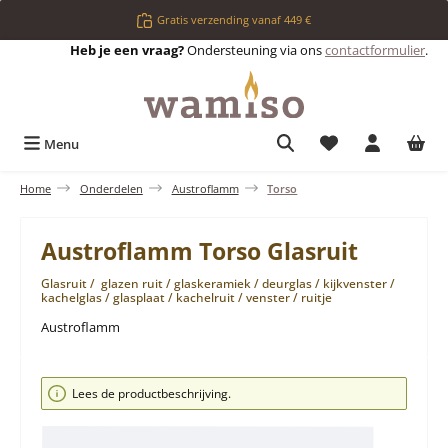
Ga naar de hoofdinhoud
Gratis verzending vanaf 449 €
Heb je een vraag?
Ondersteuning via ons
contactformulier
.
Je hebt 0 items op 
Menu
Home
Onderdelen
Austroflamm
Torso
Austroflamm Torso Glasruit
Glasruit / glazen ruit / glaskeramiek / deurglas / kijkvenster /
kachelglas / glasplaat / kachelruit / venster / ruitje
Austroflamm
Afbeeldingengalerij overslaan
Lees de productbeschrijving.