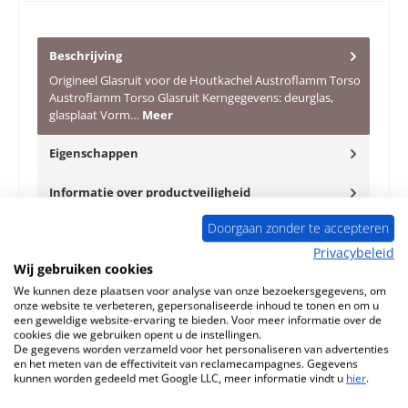
Beschrijving
Origineel Glasruit voor de Houtkachel Austroflamm Torso
Austroflamm Torso Glasruit Kerngegevens: deurglas,
glasplaat Vorm…
Meer
Eigenschappen
Informatie over productveiligheid
Doorgaan zonder te accepteren
Privacybeleid
Wij gebruiken cookies
We kunnen deze plaatsen voor analyse van onze bezoekersgegevens, om
onze website te verbeteren, gepersonaliseerde inhoud te tonen en om u
Productgalerij overslaan
Toebehoren
een geweldige website-ervaring te bieden. Voor meer informatie over de
cookies die we gebruiken opent u de instellingen.
De gegevens worden verzameld voor het personaliseren van advertenties
Nog 7 op voorraad!
en het meten van de effectiviteit van reclamecampagnes. Gegevens
kunnen worden gedeeld met Google LLC, meer informatie vindt u
hier
.