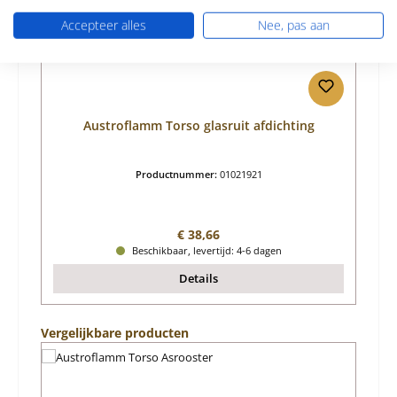
Accepteer alles
Nee, pas aan
Austroflamm Torso glasruit afdichting
Productnummer:
01021921
Normale prijs:
€ 38,66
Beschikbaar, levertijd: 4-6 dagen
Details
Productgalerij overslaan
Vergelijkbare producten