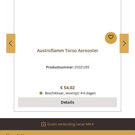
Austroflamm Torso Asrooster
Productnummer:
01021293
Normale prijs:
€ 54,02
Beschikbaar, levertijd: 4-6 dagen
Details
Gratis verzending vanaf 449 €