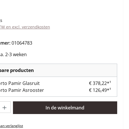
s:
ks
BTW en excl. verzendkosten
mmer:
01064783
ca. 2-3 weken
kbare producten
rto Pamir Glasruit
€ 378,22*¹
rto Pamir Asrooster
€ 126,49*¹
lheid: Voer de gewenste hoeveelheid in of gebruik de knoppen om 
In de winkelmand
n verlanglijst