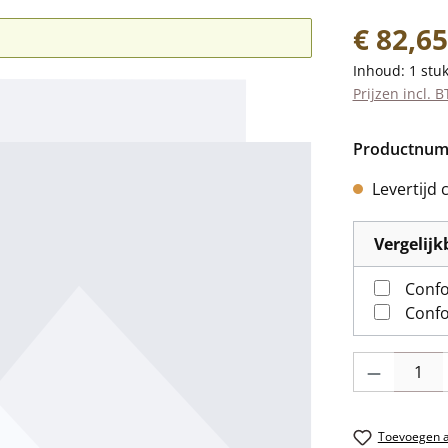
Normale prij
€ 82,65
Inhoud:
1 stu
Prijzen incl. 
Productnu
Levertijd 
Vergelij
Confo
Confo
Producthoevee
Toevoegen aa