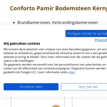
Conforto
Pamir
Bodemsteen
Kern
Brandkamersteen, Verbrandingskamersteen
Materiaal Vermiculiet
Doorgaan zonder te accep
Privacy
Wij gebruiken cookies
We kunnen deze plaatsen voor analyse van onze bezoekersgegevens, om onz
website te verbeteren, gepersonaliseerde inhoud te tonen en om u een gewel
Vergelijkbare producten
website-ervaring te bieden. Voor meer informatie over de cookies die we geb
opent u de instellingen.
De gegevens worden verzameld voor het personaliseren van advertenties en 
Productgalerij overslaan
meten van de effectiviteit van reclamecampagnes. Gegevens kunnen worden
gedeeld met Google LLC, meer informatie vindt u
hier
.
Uitverkocht
Accepteer alles
Nee, pas aan