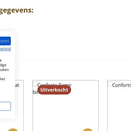
gegevens:
teren
beleid
e
dige
ruiken
het
Uitverkocht