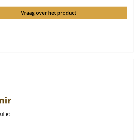
Vraag over het product
mir
uliet