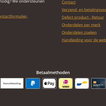
 nodig? We ondersteunen
Contact
rechtsonder (220 x 170 x
Verzend- en betalingsv
30 mm)
Spanningsomleiding
ontactformulier
.
Defect product - Retour
boven (375 x 184 x 30
Onderdelen per merk
mm)
Onderdelen zoeken
Handleiding voor de we
Betaalmethoden
Vooruitbetaling
PayPal
Apple Pay
iDEAL | Wero
Bancontact
Cred