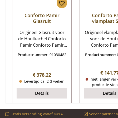
Conforto Pamir
Conforto P
Glasruit
vlamplaat S
Origineel Glasruit voor
Origineel vlampl
de Houtkachel Conforto
voor de Hout
Pamir Conforto Pamir
Conforto Pamir
Glasruit Kerngegevens:
fabrikant hee
Productnummer:
01030482
Productnummer:
glaskeramiek, venster
productie van dit
Afmetingen (B/L/H) 332
stopgezet. Als
mm x 265 mm x 4 mm
resterende vo
Normale
€ 141,7
Normale prijs:
€ 378,22
Materiaal Glas Vorm
hebben, is 
niet langer verk
Levertijd ca. 2-3 weken
gebogen
reserveonderdeel
productie stop
verkrijgbaar. De fabrikant
Details
Details
heeft de produc
de tochtomleid
vuurvaste klei s
Gratis verzending vanaf 449 €
Servicepartner 
In de toekomst 