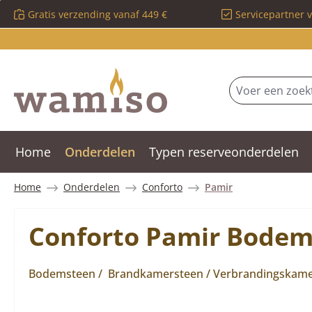
Gratis verzending vanaf 449 €
Servicepartner 
 naar de hoofdinhoud
Ga naar de zoekopdracht
Ga naar de hoofdnavigatie
Home
Onderdelen
Typen reserveonderdelen
Home
Onderdelen
Conforto
Pamir
Conforto Pamir Bodem
Bodemsteen / Brandkamersteen / Verbrandingskam