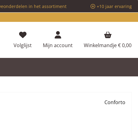
veonderdelen in het assortiment
+10 jaar ervaring
Je hebt 0 items op je verlanglijstje
Volglijst
Mijn account
Winkelmandje
€ 0,00
Conforto