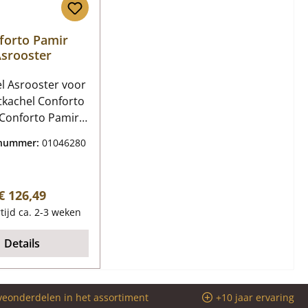
forto Pamir
srooster
el Asrooster voor
kachel Conforto
er Kerngegevens:
tnummer:
01046280
er, gietijzeren
er Afmetingen
H) 284 mm x 174
Normale prijs:
€ 126,49
4 mm Materiaal
tijd ca. 2-3 weken
Gieten
Details
veonderdelen in het assortiment
+10 jaar ervaring