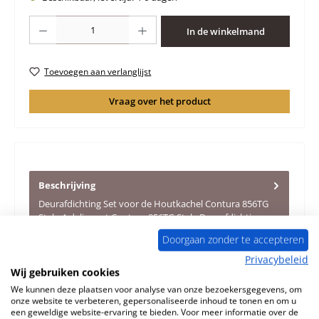
Producthoeveelheid: Voer de gewenste hoeveelheid in of gebruik de knoppen 
In de winkelmand
Toevoegen aan verlanglijst
Vraag over het product
Beschrijving
Deurafdichting Set voor de Houtkachel Contura 856TG
Style 4-delige set Contura 856TG Style Deurafdichting
Kerngegevens:…
Meer
Doorgaan zonder te accepteren
Privacybeleid
Eigenschappen
Wij gebruiken cookies
We kunnen deze plaatsen voor analyse van onze bezoekersgegevens, om
Informatie over productveiligheid
onze website te verbeteren, gepersonaliseerde inhoud te tonen en om u
een geweldige website-ervaring te bieden. Voor meer informatie over de