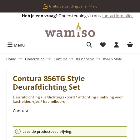
Ga naar de hoofdinhoud
Gratis verzending vanaf 449 €
Heb je een vraag?
Ondersteuning via ons
contactformulier
.
Je hebt 0 items op 
Menu
Home
Onderdelen
Contura
800er Serie
856TG Style
Contura 856TG Style
Deurafdichting Set
Deurafdichting / afdichtingskoord / afdichting / pakking voor
kacheldeurtjes / kachelkoord
Contura
Afbeeldingengalerij overslaan
Lees de productbeschrijving.