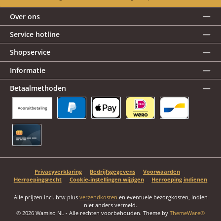
Over ons
Service hotline
Shopservice
Informatie
Betaalmethoden
Vooruitbetaling
PayPal
Apple Pay
iDEAL | Wero
Bancontact
Creditcard
Privacyverklaring
Bedrijfsgegevens
Voorwaarden
Herroepingsrecht
Cookie-instellingen wijzigen
Herroeping indienen
Alle prijzen incl. btw plus
verzendkosten
en eventuele bezorgkosten, indien
niet anders vermeld.
© 2026 Wamiso NL - Alle rechten voorbehouden. Theme by
ThemeWare®