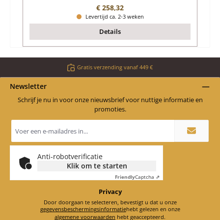
Normale prijs:
€ 258,32
Levertijd ca. 2-3 weken
Details
Gratis verzending vanaf 449 €
Newsletter
Schrijf je nu in voor onze nieuwsbrief voor nuttige informatie en
promoties.
E-
mailadres
*
Anti-robotverificatie
Klik om te starten
Friendly
Captcha ⇗
Privacy
Door doorgaan te selecteren, bevestigt u dat u onze
gegevensbeschermingsinformatie
hebt gelezen en onze
algemene voorwaarden
hebt geaccepteerd.