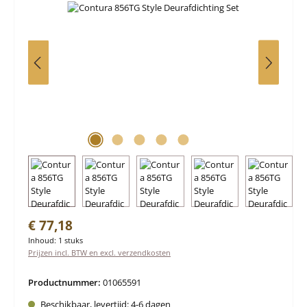
Normale prijs:
€ 77,18
Inhoud:
1 stuks
Prijzen incl. BTW en excl. verzendkosten
Productnummer:
01065591
Beschikbaar, levertijd: 4-6 dagen