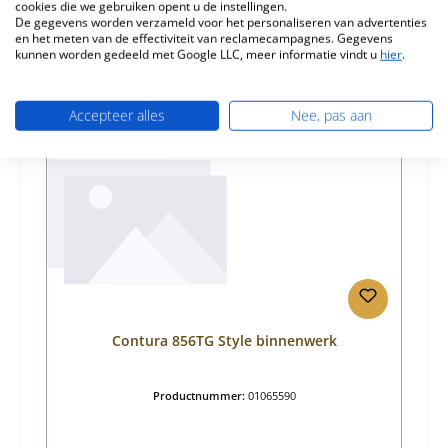
cookies die we gebruiken opent u de instellingen.
De gegevens worden verzameld voor het personaliseren van advertenties
en het meten van de effectiviteit van reclamecampagnes. Gegevens
kunnen worden gedeeld met Google LLC, meer informatie vindt u
hier
.
Productgalerij overslaan
Vergelijkbare producten
Accepteer alles
Nee, pas aan
Contura 856TG Style binnenwerk
Productnummer:
01065590