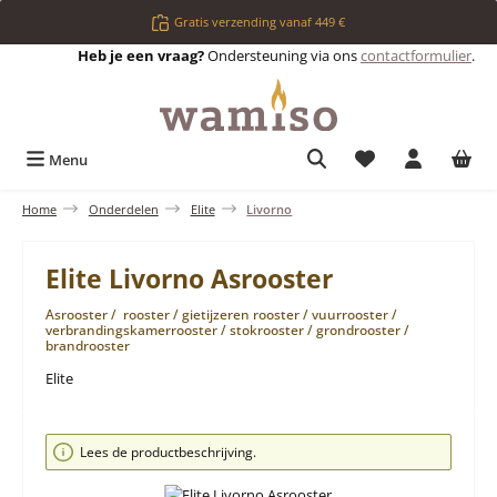
Ga naar de hoofdinhoud
Gratis verzending vanaf 449 €
Heb je een vraag?
Ondersteuning via ons
contactformulier
.
Je hebt 0 items op 
Menu
Home
Onderdelen
Elite
Livorno
Elite Livorno Asrooster
Asrooster / rooster / gietijzeren rooster / vuurrooster /
verbrandingskamerrooster / stokrooster / grondrooster /
brandrooster
Elite
Afbeeldingengalerij overslaan
Lees de productbeschrijving.