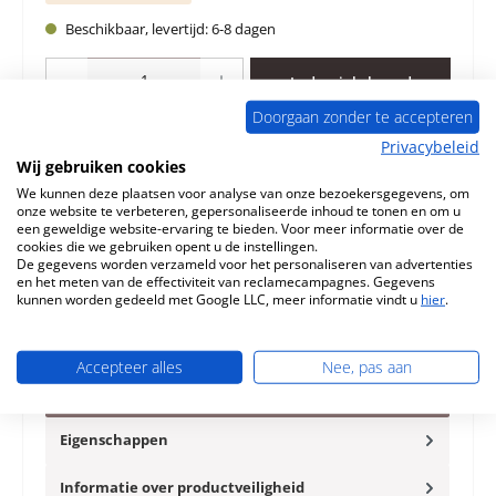
Beschikbaar, levertijd: 6-8 dagen
Producthoeveelheid: Voer de gewenste hoeveelheid in of gebruik de knoppen 
In de winkelmand
Doorgaan zonder te accepteren
Toevoegen aan verlanglijst
Privacybeleid
Wij gebruiken cookies
Vraag over het product
We kunnen deze plaatsen voor analyse van onze bezoekersgegevens, om
onze website te verbeteren, gepersonaliseerde inhoud te tonen en om u
een geweldige website-ervaring te bieden. Voor meer informatie over de
cookies die we gebruiken opent u de instellingen.
De gegevens worden verzameld voor het personaliseren van advertenties
en het meten van de effectiviteit van reclamecampagnes. Gegevens
kunnen worden gedeeld met Google LLC, meer informatie vindt u
hier
.
Beschrijving
Origineel Asrooster voor de Houtkachel Elite Livorno Elite
Accepteer alles
Nee, pas aan
Livorno Asrooster Kerngegevens: rooster, vuurrooster
Afmetinge…
Meer
Eigenschappen
Informatie over productveiligheid