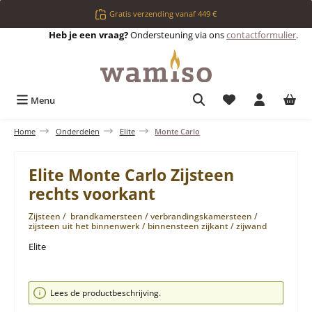
Ga naar de hoofdinhoud
Gratis verzending vanaf 449 €
Heb je een vraag?
Ondersteuning via ons
contactformulier
.
Je hebt 0 items op 
Menu
Home
Onderdelen
Elite
Monte Carlo
Elite Monte Carlo Zijsteen
rechts voorkant
Zijsteen / brandkamersteen / verbrandingskamersteen /
zijsteen uit het binnenwerk / binnensteen zijkant / zijwand
Elite
Afbeeldingengalerij overslaan
Lees de productbeschrijving.