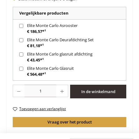
Vergelijkbare producten
Elite Monte Carlo Asrooster
€ 186,57*¹
Elite Monte Carlo Deurafdichting Set
€ 81,18*¹
Elite Monte Carlo glasruit afdichting
€ 43,45*¹
Elite Monte Carlo Glasruit
€ 564,48*¹
Producthoeveelheid: Voer de gewenste hoeveelheid in of gebruik de knoppen 
In de winkelmand
Toevoegen aan verlanglijst
Vraag over het product