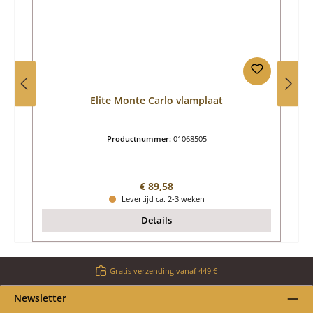
Elite Monte Carlo vlamplaat
Productnummer:
01068505
Normale prijs:
€ 89,58
Levertijd ca. 2-3 weken
Details
Gratis verzending vanaf 449 €
Newsletter