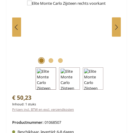
Normale prijs:
€ 50,23
Inhoud:
1 stuks
Prijzen incl. BTW en excl. verzendkosten
Productnummer:
01068507
Beschikbaar, levertijd: 6-8 dagen