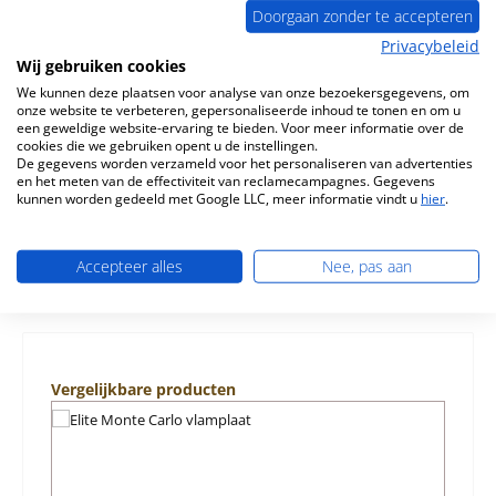
Doorgaan zonder te accepteren
Privacybeleid
Wij gebruiken cookies
Beschrijving
We kunnen deze plaatsen voor analyse van onze bezoekersgegevens, om
Origineel Zijsteen rechts voorkant voor de Houtkachel
onze website te verbeteren, gepersonaliseerde inhoud te tonen en om u
Elite Monte Carlo K5452 Elite Monte Carlo K5452 Zijsteen
een geweldige website-ervaring te bieden. Voor meer informatie over de
rechts voorka…
Meer
cookies die we gebruiken opent u de instellingen.
De gegevens worden verzameld voor het personaliseren van advertenties
en het meten van de effectiviteit van reclamecampagnes. Gegevens
Eigenschappen
kunnen worden gedeeld met Google LLC, meer informatie vindt u
hier
.
Informatie over productveiligheid
Accepteer alles
Nee, pas aan
Productgalerij overslaan
Vergelijkbare producten