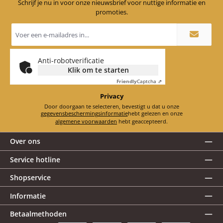
Schrijf je nu in voor onze nieuwsbrief voor nuttige informatie en
promoties.
E-
mailadres
*
Anti-robotverificatie
Klik om te starten
Friendly
Captcha ⇗
Privacy
Door doorgaan te selecteren, bevestigt u dat u onze
gegevensbeschermingsinformatie
hebt gelezen en onze
algemene voorwaarden
hebt geaccepteerd.
Over ons
Service hotline
Shopservice
Informatie
Betaalmethoden