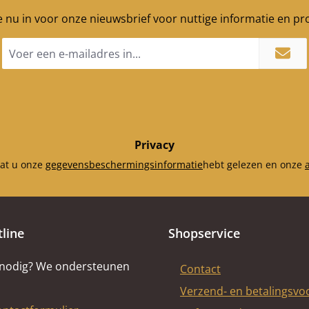
je nu in voor onze nieuwsbrief voor nuttige informatie en p
E-
mailadres
*
Privacy
dat u onze
gegevensbeschermingsinformatie
hebt gelezen en onze
tline
Shopservice
 nodig? We ondersteunen
Contact
Verzend- en betalingsv