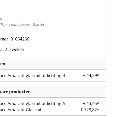
s:
ks
BTW en excl. verzendkosten
mmer:
01064266
ca. 2-3 weken
ren
lace Amarant glasruit afdichting B
€ 44,29*¹
kbare producten
lace Amarant glasruit afdichting A
€ 43,45*¹
lace Amarant Glasruit
€ 723,82*¹