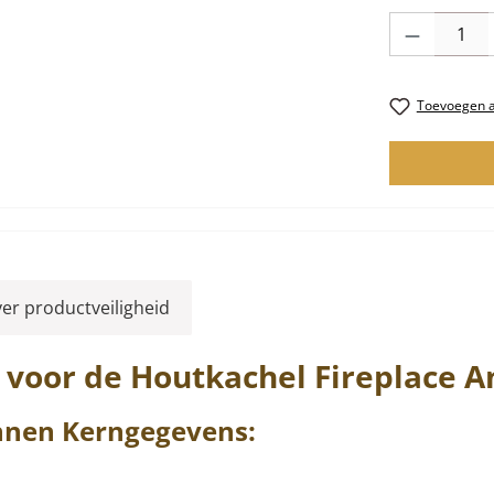
Producthoevee
Toevoegen aa
ver productveiligheid
voor de Houtkachel
Fireplace
A
nnen
Kerngegevens: