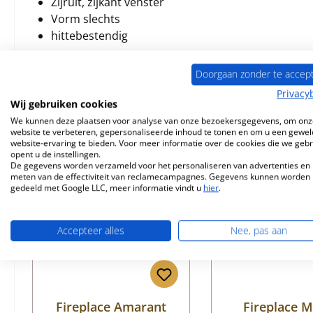
Zijruit, zijkant venster
Vorm slechts
hittebestendig
Doorgaan zonder te accep
Privacy
Wij gebruiken cookies
Toebehoren
Vergelijkbare producten
We kunnen deze plaatsen voor analyse van onze bezoekersgegevens, om onz
website te verbeteren, gepersonaliseerde inhoud te tonen en om u een gewel
website-ervaring te bieden. Voor meer informatie over de cookies die we geb
Productgalerij overslaan
opent u de instellingen.
De gegevens worden verzameld voor het personaliseren van advertenties en 
meten van de effectiviteit van reclamecampagnes. Gegevens kunnen worden
gedeeld met Google LLC, meer informatie vindt u
hier
.
Accepteer alles
Nee, pas aan
Fireplace Amarant
Fireplace M