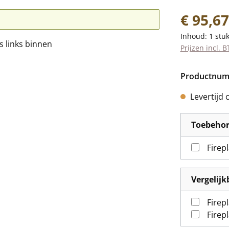
Normale prij
€ 95,67
Inhoud:
1 stu
Prijzen incl. 
Productnu
Levertijd 
Toebeho
Firep
Vergelij
Firep
Firep