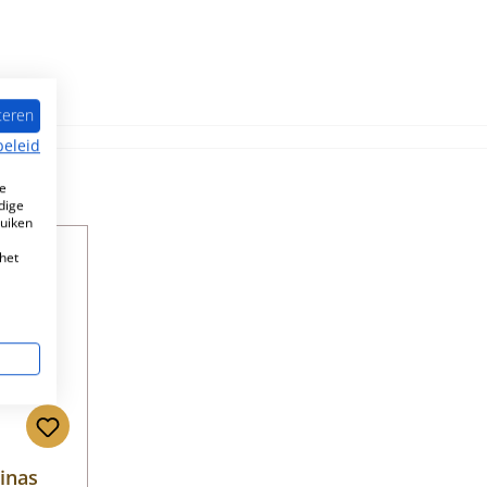
teren
beleid
e
dige
ruiken
het
inas