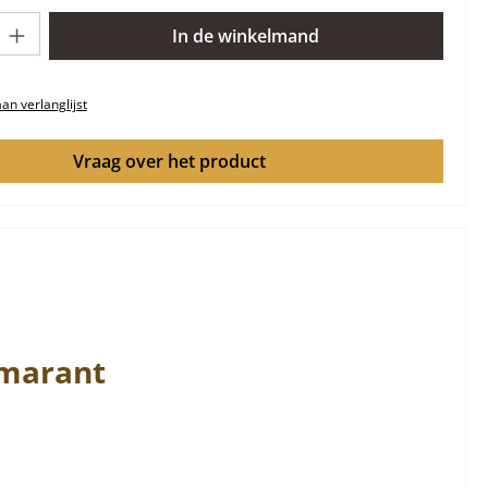
lheid: Voer de gewenste hoeveelheid in of gebruik de knoppen om 
In de winkelmand
n verlanglijst
Vraag over het product
marant