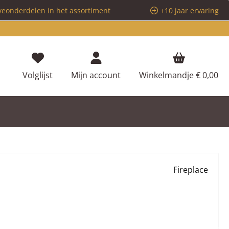
veonderdelen in het assortiment
+10 jaar ervaring
Je hebt 0 items op je verlanglijstje
Volglijst
Mijn account
Winkelmandje
€ 0,00
Fireplace