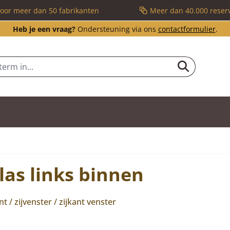
voor meer dan 50 fabrikanten
Meer dan 40.000 reser
Heb je een vraag?
Ondersteuning via ons
contactformulier
.
las links binnen
ant / zijvenster / zijkant venster