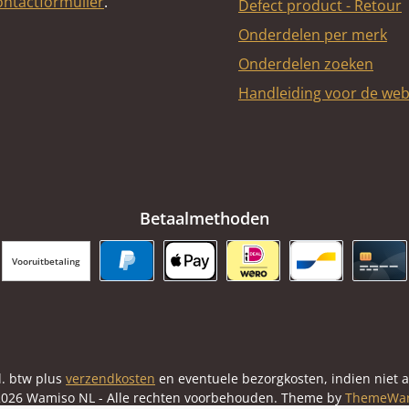
ontactformulier
.
Defect product - Retour
Onderdelen per merk
Onderdelen zoeken
Handleiding voor de we
Betaalmethoden
Vooruitbetaling
PayPal
Apple Pay
iDEAL | Wero
Bancontact
Cred
cl. btw plus
verzendkosten
en eventuele bezorgkosten, indien niet 
026 Wamiso NL - Alle rechten voorbehouden. Theme by
ThemeWa