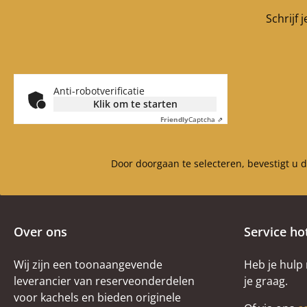
Schrijf 
Anti-robotverificatie
Klik om te starten
Friendly
Captcha ⇗
Door doorgaan te selecteren, bevestigt u 
Over ons
Service ho
Wij zijn een toonaangevende
Heb je hulp
leverancier van reserveonderdelen
je graag.
voor kachels en bieden originele