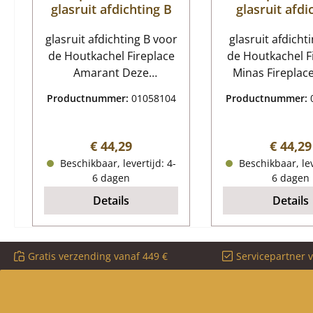
glasruit afdichting B
glasruit afdi
glasruit afdichting B voor
glasruit afdicht
de Houtkachel Fireplace
de Houtkachel F
Amarant Deze
Minas Fireplace Minas
ruitafdichting kan
glasruit afdic
Productnummer:
01058104
Productnummer:
worden gebruikt voor de
Kerngegevens: verzegel,
binnenzijde van het glas
kachelkoord P
en voor de buitenzijde
pakking Afmeting
Normale prijs:
Normale
€ 44,29
€ 44,29
van het glas. Fireplace
8 mm x 2 mm Len
Beschikbaar, levertijd: 4-
Beschikbaar, lev
Amarant glasruit
m zelfklev
6 dagen
6 dagen
afdichting Kerngegevens:
Details
Details
pakking voor glasruit,
glaspakking Platte
pakking Afmetingen (B/H)
Gratis verzending vanaf 449 €
Servicepartner 
8 mm x 2 mm Lengte 2,00
m zelfklevend