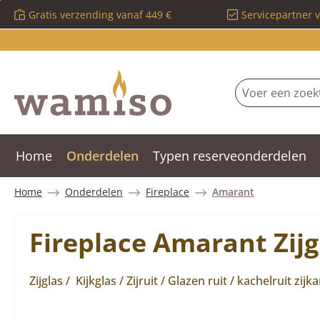
Gratis verzending vanaf 449 €
Servicepartner 
 naar de hoofdinhoud
Ga naar de zoekopdracht
Ga naar de hoofdnavigatie
Home
Onderdelen
Typen reserveonderdelen
Home
Onderdelen
Fireplace
Amarant
Fireplace Amarant Zijg
Zijglas / Kijkglas / Zijruit / Glazen ruit / kachelruit zijk