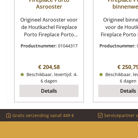
Asrooster
binnenwe
Origineel Asrooster voor
Origineel binn
de Houtkachel Fireplace
voor de Hout
Porto Fireplace Porto
Fireplace Porto 8-delige
Asrooster Kerngegevens:
set Fireplace
Productnummer:
01044317
Productnummer:
vuurrooster,
binnenwe
brandrooster
Kerngegeve
Afmetingen (B/L/H) 374
Vuurhaardste
Normale prijs:
Normale
€ 204,58
€ 250,7
mm x 225 mm x 70 mm
vuurhaardst
Beschikbaar, levertijd: 4-
Beschikbaar, lev
Materiaal Gieten
Materiaal verm
6 dagen
6 dagen
Zijsteen linksvoo
Details
Details
400 x 25mm), z
rechtsvoor (150
25mm) Zijsteen
Gratis verzending vanaf 449 €
Servicepartner 
achter onder (7
25 mm), zijstee
achter onder (7