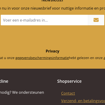
n links
 x 108 x
je nu in voor onze nieuwsbrief voor nuttige informatie en p
n rechts
 x 108 x
E-
rwand
mailadres
*
 x 25mm)
g (375 x
mm)
Privacy
dat u onze
gegevensbeschermingsinformatie
hebt gelezen en onze
tline
Shopservice
 nodig? We ondersteunen
Contact
Verzend- en betalingsv