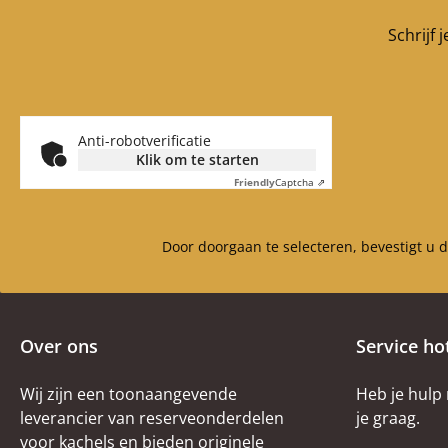
25 mm) Zijstee
achter boven (90
Schrijf 
25 mm), zijstee
achter boven (90
25 mm) Achte
steen (285 x 90
Anti-robotverificatie
Kabeldoorbuigin
Klik om te starten
360 x 30 
Friendly
Captcha ⇗
Door doorgaan te selecteren, bevestigt u 
Over ons
Service ho
Wij zijn een toonaangevende
Heb je hulp
leverancier van reserveonderdelen
je graag.
voor kachels en bieden originele