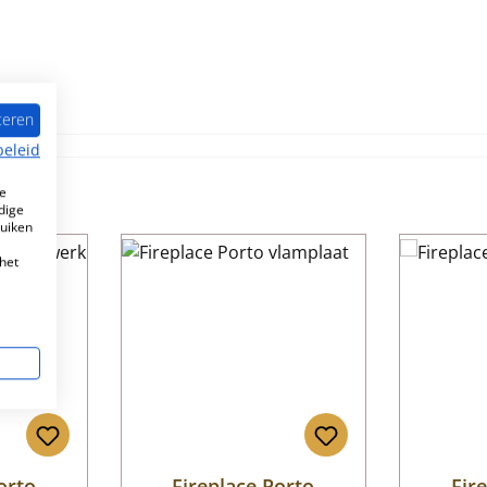
teren
beleid
e
dige
ruiken
het
orto
Fireplace Porto
Fir