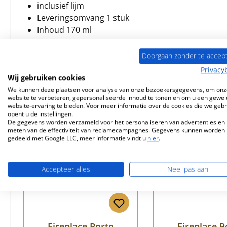
inclusief lijm
Leveringsomvang 1 stuk
Inhoud 170 ml
Doorgaan zonder te accep
Privacy
Wij gebruiken cookies
Vergelijkbare producten
We kunnen deze plaatsen voor analyse van onze bezoekersgegevens, om onz
website te verbeteren, gepersonaliseerde inhoud te tonen en om u een gewel
website-ervaring te bieden. Voor meer informatie over de cookies die we geb
Productgalerij overslaan
opent u de instellingen.
De gegevens worden verzameld voor het personaliseren van advertenties en 
Nog 2 op voorraad!
meten van de effectiviteit van reclamecampagnes. Gegevens kunnen worden
gedeeld met Google LLC, meer informatie vindt u
hier
.
Accepteer alles
Nee, pas aan
Fireplace Porto
Fireplace P