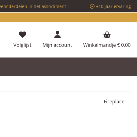
veonderdelen in het assortiment
+10 jaar ervaring
Je hebt 0 items op je verlanglijstje
Volglijst
Mijn account
Winkelmandje
€ 0,00
Fireplace