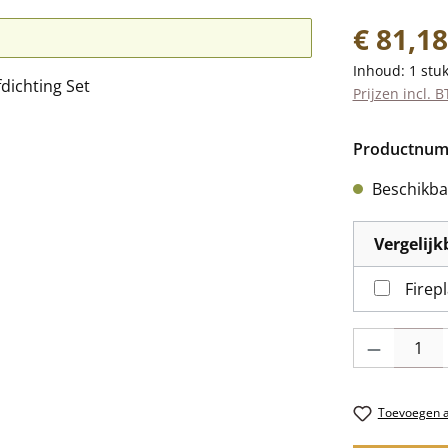
Normale prij
€ 81,18
Inhoud:
1 stu
Prijzen incl. 
Productnu
Beschikbaa
Vergelij
Firep
Producthoevee
Toevoegen aa