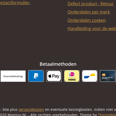
ontactformulier
.
Defect product - Retour
Onderdelen per merk
Onderdelen zoeken
Handleiding voor de we
Betaalmethoden
Vooruitbetaling
PayPal
Apple Pay
iDEAL | Wero
Bancontact
Cred
cl. btw plus
verzendkosten
en eventuele bezorgkosten, indien niet 
026 Wamiso NL - Alle rechten voorbehouden. Theme by
ThemeWa