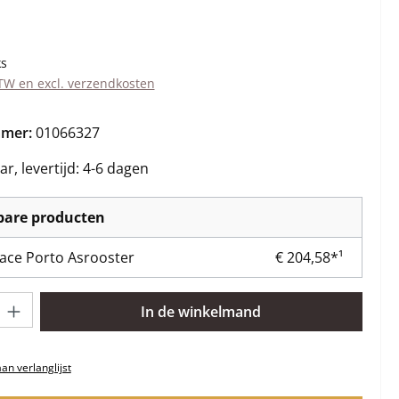
s:
ks
BTW en excl. verzendkosten
mmer:
01066327
r, levertijd: 4-6 dagen
kbare producten
lace Porto Asrooster
€ 204,58*¹
lheid: Voer de gewenste hoeveelheid in of gebruik de knoppen om 
In de winkelmand
n verlanglijst