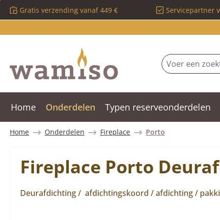
Gratis verzending vanaf 449 €
Servicepartner 
 naar de hoofdinhoud
Ga naar de zoekopdracht
Ga naar de hoofdnavigatie
Home
Onderdelen
Typen reserveonderdelen
Home
Onderdelen
Fireplace
Porto
Fireplace Porto Deuraf
Deurafdichting / afdichtingskoord / afdichting / pakk