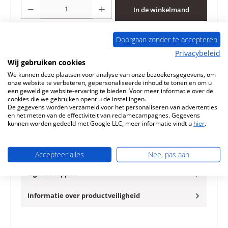
Producthoeveelheid: Voer de gewenste hoeveelheid in of gebruik de knoppen 
In de winkelmand
Toevoegen aan verlanglijst
Doorgaan zonder te accepteren
Privacybeleid
Vraag over het product
Wij gebruiken cookies
We kunnen deze plaatsen voor analyse van onze bezoekersgegevens, om
onze website te verbeteren, gepersonaliseerde inhoud te tonen en om u
een geweldige website-ervaring te bieden. Voor meer informatie over de
cookies die we gebruiken opent u de instellingen.
De gegevens worden verzameld voor het personaliseren van advertenties
en het meten van de effectiviteit van reclamecampagnes. Gegevens
Beschrijving
kunnen worden gedeeld met Google LLC, meer informatie vindt u
hier
.
Origineel Zijsteen links voor de Houtkachel Fireplace
Teraga Fireplace Teraga Zijsteen links Kerngegevens:
zijsteen uit h…
Meer
Accepteer alles
Nee, pas aan
Eigenschappen
Informatie over productveiligheid