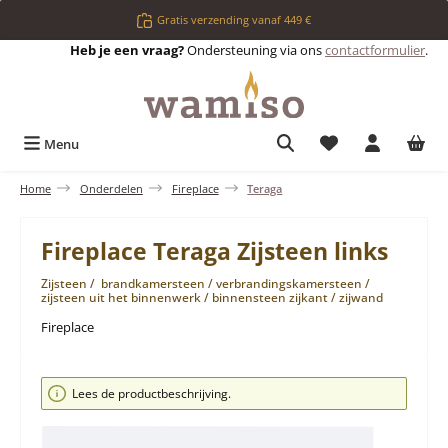
Ga naar de hoofdinhoud
Gratis verzending vanaf 449 €
Heb je een vraag?
Ondersteuning via ons
contactformulier
.
Je hebt 0 items op 
Menu
Home
Onderdelen
Fireplace
Teraga
Fireplace Teraga Zijsteen links
Zijsteen / brandkamersteen / verbrandingskamersteen /
zijsteen uit het binnenwerk / binnensteen zijkant / zijwand
Fireplace
Afbeeldingengalerij overslaan
Lees de productbeschrijving.