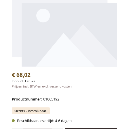
Normale prijs:
€ 68,02
Inhoud:
1 stuks
Prijzen incl. BTW en excl. verzendkosten
Productnummer:
01065192
Slechts 2 beschikbaar.
Beschikbaar, levertijd: 4-6 dagen