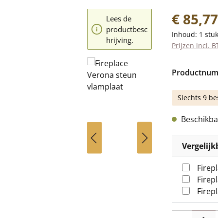
Normale prij
€ 85,77
Lees de
productbesc
Inhoud:
1 stu
hrijving.
Prijzen incl. 
Productnu
Slechts 9 be
Beschikbaa
Vergelij
Firep
Firep
Firep
Producthoevee