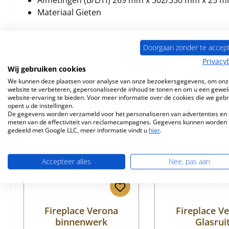
Afmetingen (B/L/H) 269 mm x 302/350 mm x 25 
Materiaal Gieten
Doorgaan zonder te accep
Privacy
Vergelijkbare producten
Wij gebruiken cookies
We kunnen deze plaatsen voor analyse van onze bezoekersgegevens, om onz
website te verbeteren, gepersonaliseerde inhoud te tonen en om u een gewel
Productgalerij overslaan
website-ervaring te bieden. Voor meer informatie over de cookies die we geb
opent u de instellingen.
Nog 1 op voorraad!
De gegevens worden verzameld voor het personaliseren van advertenties en 
meten van de effectiviteit van reclamecampagnes. Gegevens kunnen worden
gedeeld met Google LLC, meer informatie vindt u
hier
.
Accepteer alles
Nee, pas aan
Fireplace Verona
Fireplace V
binnenwerk
Glasrui