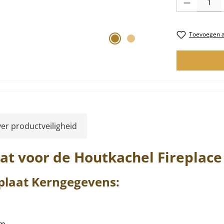
Toevoegen aa
ver productveiligheid
at voor de Houtkachel
Fireplace
plaat
Kerngegevens: