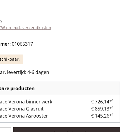
s:
ks
BTW en excl. verzendkosten
mmer:
01065317
schikbaar.
r, levertijd: 4-6 dagen
kbare producten
lace Verona binnenwerk
€ 726,14*¹
lace Verona Glasruit
€ 859,13*¹
lace Verona Asrooster
€ 145,26*¹
lheid: Voer de gewenste hoeveelheid in of gebruik de knoppen om 