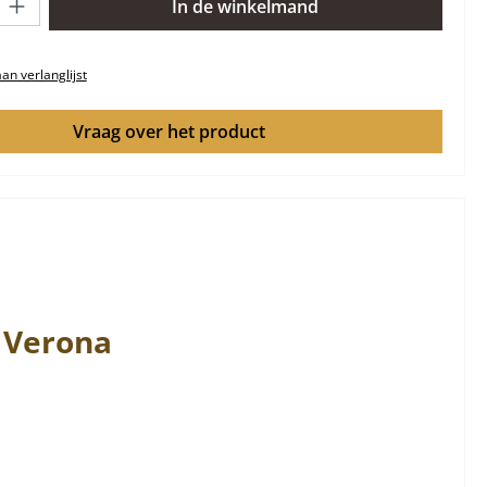
In de winkelmand
n verlanglijst
Vraag over het product
Verona