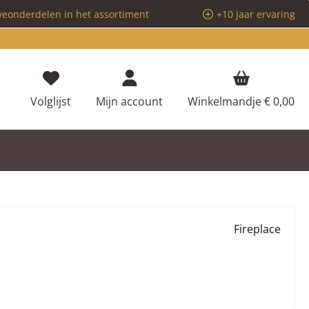
veonderdelen in het assortiment
+10 jaar ervaring
Je hebt 0 items op je verlanglijstje
Volglijst
Mijn account
Winkelmandje
€ 0,00
Fireplace