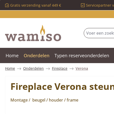
Gratis verzending vanaf 449 €
Servicepartner 
 naar de hoofdinhoud
Ga naar de zoekopdracht
Ga naar de hoofdnavigatie
Home
Onderdelen
Typen reserveonderdelen
Home
Onderdelen
Fireplace
Verona
Fireplace Verona steu
Montage / beugel / houder / frame