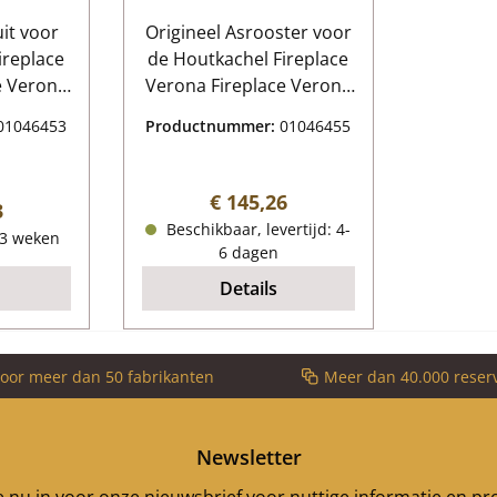
uit voor
Origineel Asrooster voor
ireplace
de Houtkachel Fireplace
Verona Fireplace Verona
gevens:
Asrooster Kerngegevens:
01046453
Productnummer:
01046455
asplaat
gietijzeren rooster,
/H) 390
vuurrooster Afmetingen
x 4 mm
(B/L/H) 325 mm x 300
Normale prijs:
€ 145,26
 prijs:
3
20 mm
mm x 30 mm Materiaal
Beschikbaar, levertijd: 4-
-3 weken
las
Gieten
6 dagen
Details
voor meer dan 50 fabrikanten
Meer dan 40.000 reser
Newsletter