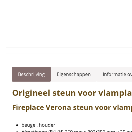
Beschrijving
Eigenschappen
Informatie o
Origineel
steun
voor vlampla
Fireplace
Verona
steun
voor
vlam
beugel, houder