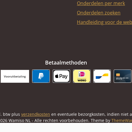
Onderdelen per merk
Onderdelen zoeken
Handleiding voor de we
Betaalmethoden
Vooruitbetaling
PayPal
Apple Pay
iDEAL | Wero
Bancontact
Cred
cl. btw plus
verzendkosten
en eventuele bezorgkosten, indien niet 
026 Wamiso NL - Alle rechten voorbehouden. Theme by
ThemeWa