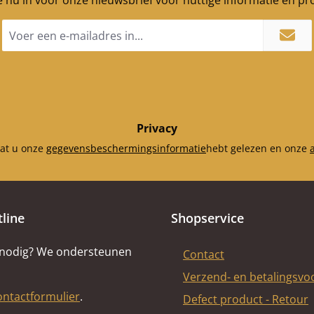
je nu in voor onze nieuwsbrief voor nuttige informatie en p
E-
mailadres
*
Privacy
dat u onze
gegevensbeschermingsinformatie
hebt gelezen en onze
tline
Shopservice
 nodig? We ondersteunen
Contact
Verzend- en betalingsv
ontactformulier
.
Defect product - Retour