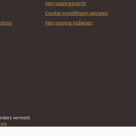
Herroepingsrecht
Cookie-instellingen wijzigen
bshop
Herroeping indienen
itcard
anders vermeld.
re®