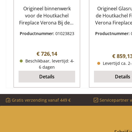
Origineel binnenwerk
Origineel Glasr
voor de Houtkachel
de Houtkachel F
Fireplace Verona Bij deze
Verona Fireplace Verona
voering ligt de
Glasruit Kernge
Productnummer:
01023823
Productnummer:
Spanningsomleiding aan
kijkvenster, gl
de onderzijde op een
Afmetingen (B/L
houdingsframe. 14-delige
mm x 620 mm 
Normale prijs:
€ 726,14
Normale
€ 859,1
set Fireplace Verona
Booglengte 4
Beschikbaar, levertijd: 4-
Levertijd ca. 2
binnenwerk
Materiaal G
6 dagen
Kerngegevens: 14 stuks
Details
Details
Bekleding vuurhaard,
bakstenen
verbrandingskamer
Gratis verzending vanaf 449 €
Servicepartner 
Materiaal vermiculiet
Zijsteen links voorzijde
onder (84 x 315 x 30
mm), zijsteen rechts
voorzijde onder (84 x 315