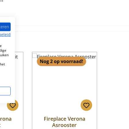
mm
teren
beleid
e
dige
ruiken
Nog 2 op voorraad!
het
erona
Fireplace Verona
t
Asrooster