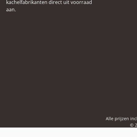
kachelfabrikanten direct uit voorraad
muur steen boven (290 x
aan.
175 x 30 mm)
Spanningsomleiding
onderaan (300 x 255 x 20
mm),
Spanningsomleiding
midden (370/403 x 114 x
20 mm)
Spanningsomleiding
boven (339/370 x 114 x
20 mm)
Alle prijzen in
© 2