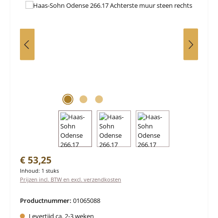
Normale prijs:
€ 53,25
Inhoud:
1 stuks
Prijzen incl. BTW en excl. verzendkosten
Productnummer:
01065088
Levertijd ca. 2-3 weken