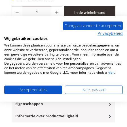
Producthoeveelheid: Voer de gewenste hoeveelheid in of gebruik de knoppen 
In de winkelmand
Doorgaan zonder te accepteren
Toevoegen aan verlanglijst
Privacybeleid
Wij gebruiken cookies
Vraag over het product
We kunnen deze plaatsen voor analyse van onze bezoekersgegevens, om
onze website te verbeteren, gepersonaliseerde inhoud te tonen en om u
een geweldige website-ervaring te bieden. Voor meer informatie over de
cookies die we gebruiken opent u de instellingen.
De gegevens worden verzameld voor het personaliseren van advertenties
en het meten van de effectiviteit van reclamecampagnes. Gegevens
kunnen worden gedeeld met Google LLC, meer informatie vindt u
hier
.
Beschrijving
Origineel Achterste muur steen rechts voor de
Houtkachel Haas-Sohn Odense 266.17 Haas-Sohn
Accepteer alles
Nee, pas aan
Odense 266.17 Achterste muur ste…
Meer
Eigenschappen
Informatie over productveiligheid