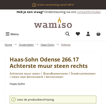
Ga naar de hoofdinhoud
Gratis verzending vanaf 449 €
Heb je een vraag?
Ondersteuning via ons
contactformulier
.
Je hebt 0 items op 
Menu
Home
Onderdelen
Haas+Sohn
Odense
Haas-Sohn Odense 266.17
Achterste muur steen rechts
Achterste muur steen / Brandkamersteen / Stookruimtesteen
/ steen voor binnenwerk / binnensteen
Haas-Sohn
Afbeeldingengalerij overslaan
Lees de productbeschrijving.