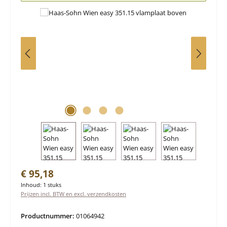
Normale prijs:
€ 95,18
Inhoud:
1 stuks
Prijzen incl. BTW en excl. verzendkosten
Productnummer:
01064942