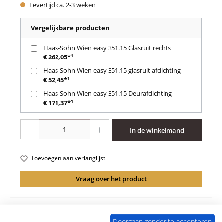
Levertijd ca. 2-3 weken
Vergelijkbare producten
Haas-Sohn Wien easy 351.15 Glasruit rechts
€ 262,05*¹
Haas-Sohn Wien easy 351.15 glasruit afdichting
€ 52,45*¹
Haas-Sohn Wien easy 351.15 Deurafdichting
€ 171,37*¹
Producthoeveelheid: Voer de gewenste hoeveelheid in of gebruik de knoppen 
In de winkelmand
Toevoegen aan verlanglijst
Vraag over het product
Doorgaan zonder te accepteren