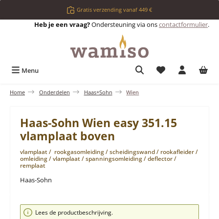
Ga naar de hoofdinhoud
Gratis verzending vanaf 449 €
Heb je een vraag?
Ondersteuning via ons
contactformulier
.
Je hebt 0 items op 
Menu
Home
Onderdelen
Haas+Sohn
Wien
Haas-Sohn Wien easy 351.15
vlamplaat boven
vlamplaat / rookgasomleiding / scheidingswand / rookafleider /
omleiding / vlamplaat / spanningsomleiding / deflector /
remplaat
Haas-Sohn
Afbeeldingengalerij overslaan
Lees de productbeschrijving.