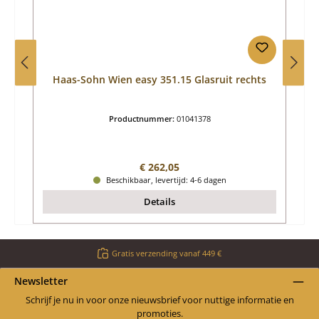
Haas-Sohn Wien easy 351.15 Glasruit rechts
Productnummer:
01041378
Normale prijs:
€ 262,05
Beschikbaar, levertijd: 4-6 dagen
Details
Gratis verzending vanaf 449 €
Newsletter
Schrijf je nu in voor onze nieuwsbrief voor nuttige informatie en
promoties.