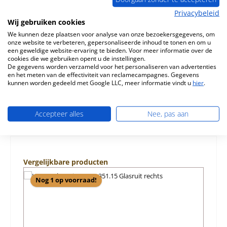
Privacybeleid
Beschrijving
Wij gebruiken cookies
Origineel vlamplaat boven voor de Houtkachel Haas-
We kunnen deze plaatsen voor analyse van onze bezoekersgegevens, om
Sohn Wien easy 351.15 Haas-Sohn Wien easy 351.15
onze website te verbeteren, gepersonaliseerde inhoud te tonen en om u
vlamplaat boven Kerngege…
Meer
een geweldige website-ervaring te bieden. Voor meer informatie over de
cookies die we gebruiken opent u de instellingen.
De gegevens worden verzameld voor het personaliseren van advertenties
Eigenschappen
en het meten van de effectiviteit van reclamecampagnes. Gegevens
kunnen worden gedeeld met Google LLC, meer informatie vindt u
hier
.
Informatie over productveiligheid
Accepteer alles
Nee, pas aan
Productgalerij overslaan
Vergelijkbare producten
Nog 1 op voorraad!