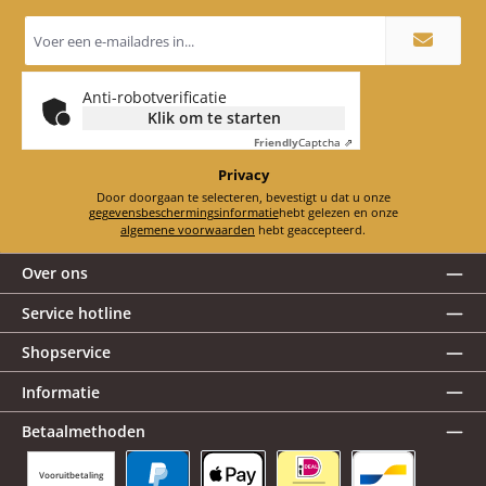
E-
mailadres
*
Anti-robotverificatie
Klik om te starten
Friendly
Captcha ⇗
Privacy
Door doorgaan te selecteren, bevestigt u dat u onze
gegevensbeschermingsinformatie
hebt gelezen en onze
algemene voorwaarden
hebt geaccepteerd.
Over ons
Service hotline
Shopservice
Informatie
Betaalmethoden
Vooruitbetaling