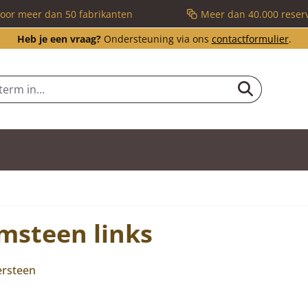
voor meer dan 50 fabrikanten
Meer dan 40.000 reser
Heb je een vraag?
Ondersteuning via ons
contactformulier
.
msteen links
ersteen