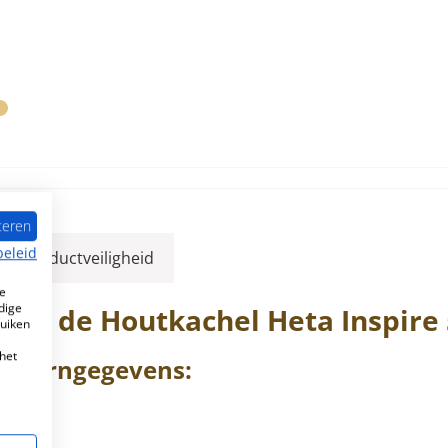
teren
beleid
ver productveiligheid
e
dige
oor de Houtkachel
Heta
Inspire
ruiken
het
s
Kerngegevens: