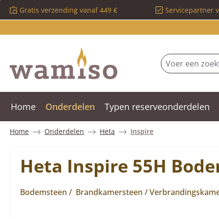
Gratis verzending vanaf 449 €
Servicepartner 
 naar de hoofdinhoud
Ga naar de zoekopdracht
Ga naar de hoofdnavigatie
Home
Onderdelen
Typen reserveonderdelen
Home
Onderdelen
Heta
Inspire
Heta Inspire 55H Bode
Bodemsteen / Brandkamersteen / Verbrandingskam