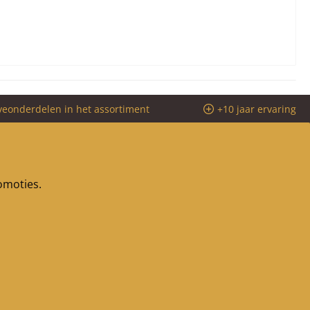
veonderdelen in het assortiment
+10 jaar ervaring
romoties.