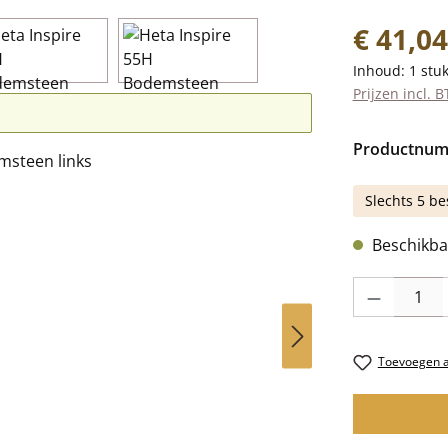
Normale prij
€ 41,04
Inhoud:
1 stu
Prijzen incl. 
Productnu
Slechts 5 be
Beschikbaa
Producthoevee
Toevoegen aa