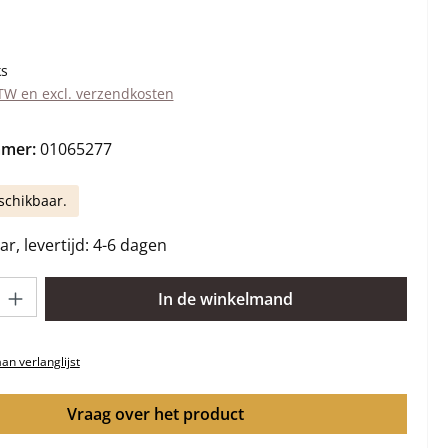
s:
ks
BTW en excl. verzendkosten
mmer:
01065277
schikbaar.
r, levertijd: 4-6 dagen
lheid: Voer de gewenste hoeveelheid in of gebruik de knoppen om 
In de winkelmand
n verlanglijst
Vraag over het product