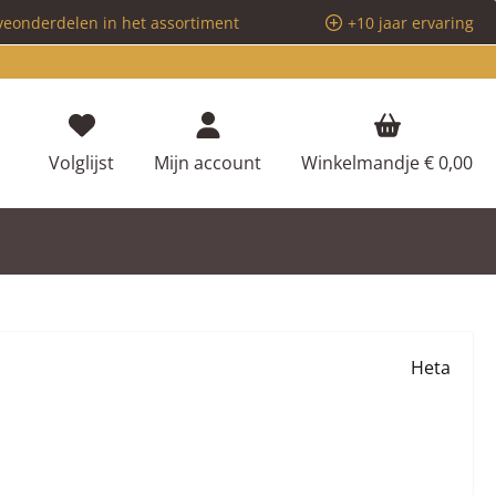
veonderdelen in het assortiment
+10 jaar ervaring
Je hebt 0 items op je verlanglijstje
Volglijst
Mijn account
Winkelmandje
€ 0,00
Heta