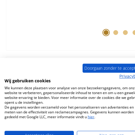
Doorgaan zonder te accep
Privacy
Beschrijving
Eigenschappen
Informatie o
Wij gebruiken cookies
We kunnen deze plaatsen voor analyse van onze bezoekersgegevens, om onz
website te verbeteren, gepersonaliseerde inhoud te tonen en om u een gewel
Origineel
Bodemsteen
links
v
website-ervaring te bieden. Voor meer informatie over de cookies die we geb
opent u de instellingen.
De gegevens worden verzameld voor het personaliseren van advertenties en 
Heta
Inspire
55H
Bodemsteen
link
meten van de effectiviteit van reclamecampagnes. Gegevens kunnen worden
gedeeld met Google LLC, meer informatie vindt u
hier
.
Brandkamersteen, Verbrandingskamersteen