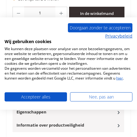
Producthoeveelheid: Voer de gewenste hoeveelheid in of gebruik de knoppen 
In de winkelmand
Doorgaan zonder te accepteren
Toevoegen aan verlanglijst
Privacybeleid
Wij gebruiken cookies
Vraag over het product
We kunnen deze plaatsen voor analyse van onze bezoekersgegevens, om
onze website te verbeteren, gepersonaliseerde inhoud te tonen en om u
een geweldige website-ervaring te bieden. Voor meer informatie over de
cookies die we gebruiken opent u de instellingen.
De gegevens worden verzameld voor het personaliseren van advertenties
en het meten van de effectiviteit van reclamecampagnes. Gegevens
kunnen worden gedeeld met Google LLC, meer informatie vindt u
hier
.
Beschrijving
Origineel Zijsteen rechts voor de Houtkachel Heta Inspire
55H Heta Inspire 55H Zijsteen rechts Kerngegevens:
Accepteer alles
Nee, pas aan
verbrandings…
Meer
Eigenschappen
Informatie over productveiligheid