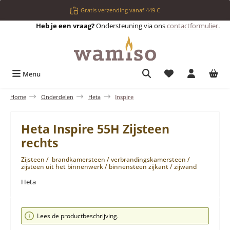
Ga naar de hoofdinhoud
Gratis verzending vanaf 449 €
Heb je een vraag?
Ondersteuning via ons
contactformulier
.
Je hebt 0 items op 
Menu
Home
Onderdelen
Heta
Inspire
Heta Inspire 55H Zijsteen
rechts
Zijsteen / brandkamersteen / verbrandingskamersteen /
zijsteen uit het binnenwerk / binnensteen zijkant / zijwand
Heta
Afbeeldingengalerij overslaan
Lees de productbeschrijving.