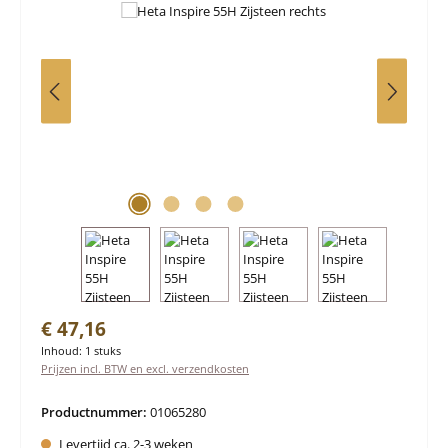
Normale prijs:
€ 47,16
Inhoud:
1 stuks
Prijzen incl. BTW en excl. verzendkosten
Productnummer:
01065280
Levertijd ca. 2-3 weken