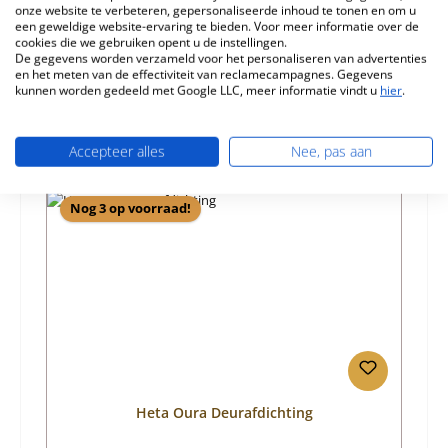
onze website te verbeteren, gepersonaliseerde inhoud te tonen en om u
een geweldige website-ervaring te bieden. Voor meer informatie over de
Informatie over productveiligheid
cookies die we gebruiken opent u de instellingen.
De gegevens worden verzameld voor het personaliseren van advertenties
en het meten van de effectiviteit van reclamecampagnes. Gegevens
kunnen worden gedeeld met Google LLC, meer informatie vindt u
hier
.
Accepteer alles
Nee, pas aan
Productgalerij overslaan
Vergelijkbare producten
Nog 3 op voorraad!
Heta Oura Deurafdichting