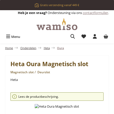
Ga naar de hoofdinhoud
Gratis verzending vanaf 449 €
Heb je een vraag?
Ondersteuning via ons
contactformulier
.
Je hebt 0 items op 
Menu
Home
Onderdelen
Heta
Oura
Heta Oura Magnetisch slot
Magnetisch slot / Deurslot
Heta
Afbeeldingengalerij overslaan
Lees de productbeschrijving.