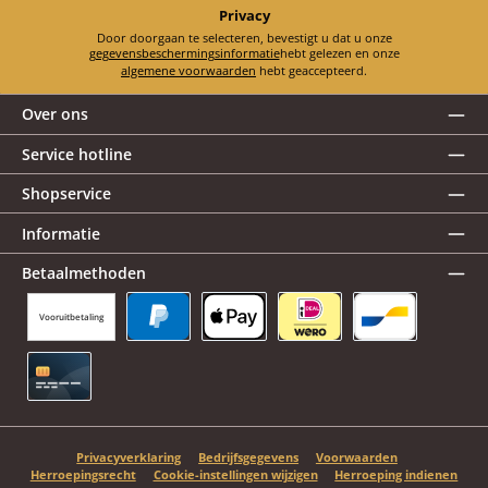
Privacy
Door doorgaan te selecteren, bevestigt u dat u onze
gegevensbeschermingsinformatie
hebt gelezen en onze
algemene voorwaarden
hebt geaccepteerd.
Over ons
Service hotline
Shopservice
Informatie
Betaalmethoden
Vooruitbetaling
PayPal
Apple Pay
iDEAL | Wero
Bancontact
Creditcard
Privacyverklaring
Bedrijfsgegevens
Voorwaarden
Herroepingsrecht
Cookie-instellingen wijzigen
Herroeping indienen