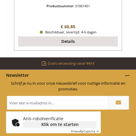
Productnummer:
01061451
Normale prijs:
€ 60,85
Beschikbaar, levertijd: 4-6 dagen
Details
Gratis verzending vanaf 449 €
Newsletter
Schrijf je nu in voor onze nieuwsbrief voor nuttige informatie en
promoties.
E-
mailadres
*
Anti-robotverificatie
Klik om te starten
Friendly
Captcha ⇗