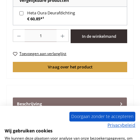
Vergelijkbare producten
Heta Oura Deurafdichting
€ 60,85*¹
Producthoeveelheid: Voer de gewenste hoeveelheid in of gebruik de knoppen 
In de winkelmand
Toevoegen aan verlanglijst
Vraag over het product
Beschrijving
Origineel Magnetisch slot voor de Houtkachel Heta Oura
Doorgaan zonder te accepteren
Heta Oura Magnetisch slot Kerngegevens: Deurslot
Afmetingen (B/L/H…
Meer
Privacybeleid
Wij gebruiken cookies
Eigenschappen
We kunnen deze plaatsen voor analyse van onze bezoekersgegevens, om