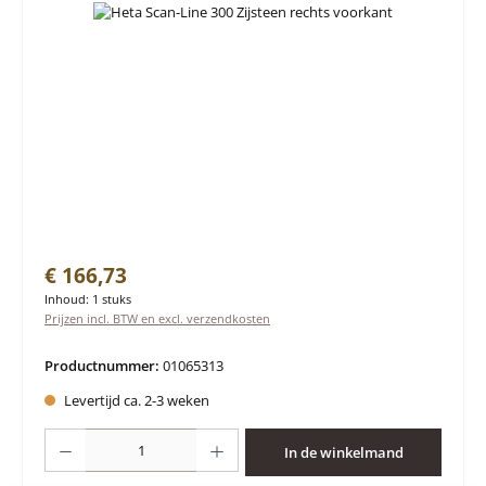
Normale prijs:
€ 166,73
Inhoud:
1 stuks
Prijzen incl. BTW en excl. verzendkosten
Productnummer:
01065313
Levertijd ca. 2-3 weken
Producthoeveelheid: Voer de gewenste hoeveelheid in of gebruik de knoppen 
In de winkelmand