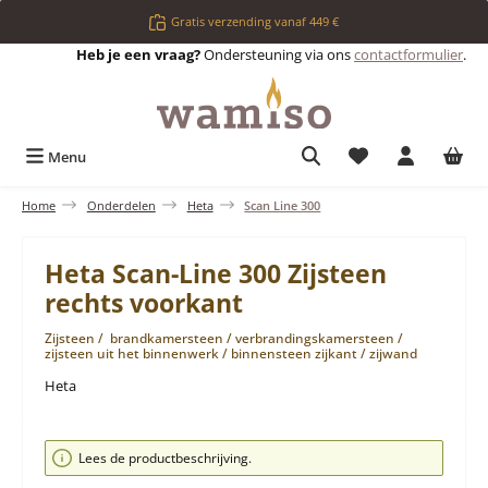
Ga naar de hoofdinhoud
Gratis verzending vanaf 449 €
Heb je een vraag?
Ondersteuning via ons
contactformulier
.
Je hebt 0 items op 
Menu
Home
Onderdelen
Heta
Scan Line 300
Heta Scan-Line 300 Zijsteen
rechts voorkant
Zijsteen / brandkamersteen / verbrandingskamersteen /
zijsteen uit het binnenwerk / binnensteen zijkant / zijwand
Heta
Afbeeldingengalerij overslaan
Lees de productbeschrijving.