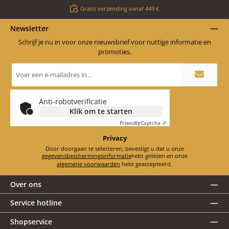
Gratis verzending vanaf 449 €
Newsletter
Schrijf je nu in voor onze nieuwsbrief voor nuttige informatie en
promoties.
E-
mailadres
*
Anti-robotverificatie
Klik om te starten
Friendly
Captcha ⇗
Privacy
Door doorgaan te selecteren, bevestigt u dat u onze
gegevensbeschermingsinformatie
hebt gelezen en onze
algemene voorwaarden
hebt geaccepteerd.
Over ons
Service hotline
Shopservice