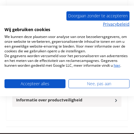
Toevoegen aan verlanglijst
Doorgaan zonder te accepteren
Vraag over het product
Privacybeleid
Wij gebruiken cookies
We kunnen deze plaatsen voor analyse van onze bezoekersgegevens, om
onze website te verbeteren, gepersonaliseerde inhoud te tonen en om u
een geweldige website-ervaring te bieden. Voor meer informatie over de
cookies die we gebruiken opent u de instellingen.
Beschrijving
De gegevens worden verzameld voor het personaliseren van advertenties
en het meten van de effectiviteit van reclamecampagnes. Gegevens
Origineel Zijsteen rechts voorkant voor de Houtkachel
kunnen worden gedeeld met Google LLC, meer informatie vindt u
hier
.
Heta Scan-Line 300 Heta Scan-Line 300 Zijsteen rechts
voorkant Kernge…
Meer
Accepteer alles
Nee, pas aan
Eigenschappen
Informatie over productveiligheid