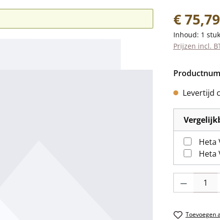
Normale prij
€ 75,79
Inhoud:
1 stu
Prijzen incl. 
Productnu
Levertijd 
Vergelij
Heta 
Heta 
Producthoevee
Toevoegen aa