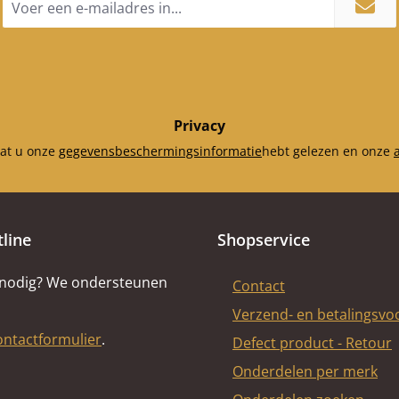
mailadres
*
Privacy
dat u onze
gegevensbeschermingsinformatie
hebt gelezen en onze
tline
Shopservice
 nodig? We ondersteunen
Contact
Verzend- en betalingsv
ontactformulier
.
Defect product - Retour
Onderdelen per merk