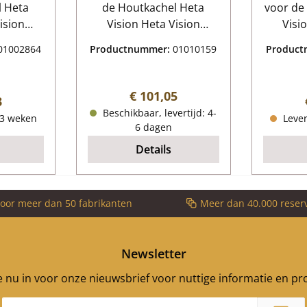
l Heta
de Houtkachel Heta
voor de
Vision Heta Vision
Vision Heta 
gevens:
vlamplaat Kerngegevens:
b
01002864
Productnummer:
01010159
Produc
lasplaat
rookafleider, deflector
Kerngegevens
) 500 mm
Afmetingen (B/L/H) 180
Vuur
ngte 550
mm x 367 mm x 25 mm
vuu
Normale prijs:
€ 101,05
 prijs:
3
las Vorm
Materiaal Vermiculiet
Materi
Beschikbaar, levertijd: 4-
-3 weken
Lever
estendig
Zijst
6 dagen
105/
Details
zijste
105/
Achter
voor meer dan 50 fabrikanten
Meer dan 40.000 reser
(367 
Spannin
x 
Newsletter
je nu in voor onze nieuwsbrief voor nuttige informatie en p
E-