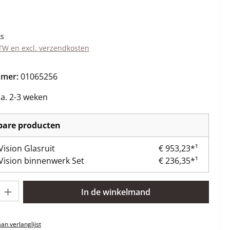
s:
ks
BTW en excl. verzendkosten
mmer:
01065256
ca. 2-3 weken
kbare producten
Vision Glasruit
€ 953,23*¹
Vision binnenwerk Set
€ 236,35*¹
lheid: Voer de gewenste hoeveelheid in of gebruik de knoppen om 
In de winkelmand
n verlanglijst