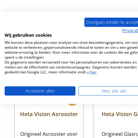
Doorgaan zonder te accep
Vergelijkbare producten
Privacy
Wij gebruiken cookies
We kunnen deze plaatsen voor analyse van onze bezoekersgegevens, om onz
Productgalerij overslaan
website te verbeteren, gepersonaliseerde inhoud te tonen en om u een gewel
Uitverkocht
website-ervaring te bieden. Voor meer informatie over de cookies die we geb
opent u de instellingen.
De gegevens worden verzameld voor het personaliseren van advertenties en 
meten van de effectiviteit van reclamecampagnes. Gegevens kunnen worden
gedeeld met Google LLC, meer informatie vindt u
hier
.
Accepteer alles
Nee, pas aan
Heta Vision Asrooster
Heta Vision G
Origineel Asrooster voor
Origineel Glasr