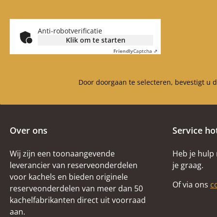
Anti-robotverificatie
Klik om te starten
Friendly
Captcha ⇗
Door doorgaan te selecteren, bevestigt u 
Over ons
Service ho
Wij zijn een toonaangevende
Heb je hulp
leverancier van reserveonderdelen
je graag.
voor kachels en bieden originele
Of via ons
c
reserveonderdelen van meer dan 50
kachelfabrikanten direct uit voorraad
aan.