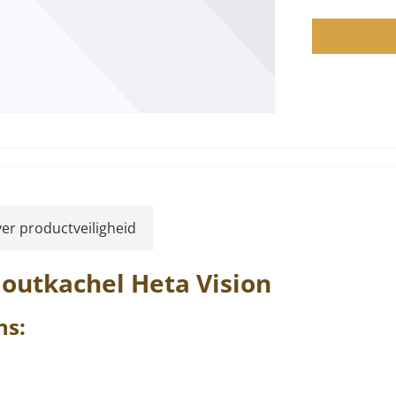
ver productveiligheid
Houtkachel
Heta
Vision
ns: