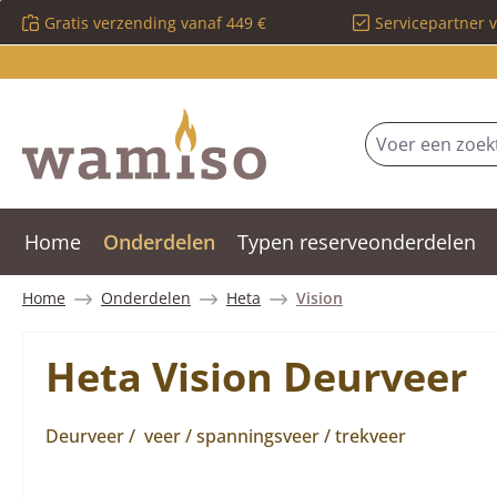
Gratis verzending vanaf 449 €
Servicepartner 
 naar de hoofdinhoud
Ga naar de zoekopdracht
Ga naar de hoofdnavigatie
Home
Onderdelen
Typen reserveonderdelen
Home
Onderdelen
Heta
Vision
Heta Vision Deurveer
Deurveer / veer / spanningsveer / trekveer