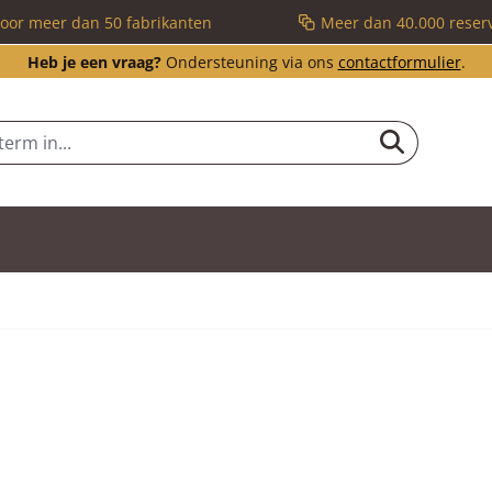
voor meer dan 50 fabrikanten
Meer dan 40.000 reser
Heb je een vraag?
Ondersteuning via ons
contactformulier
.