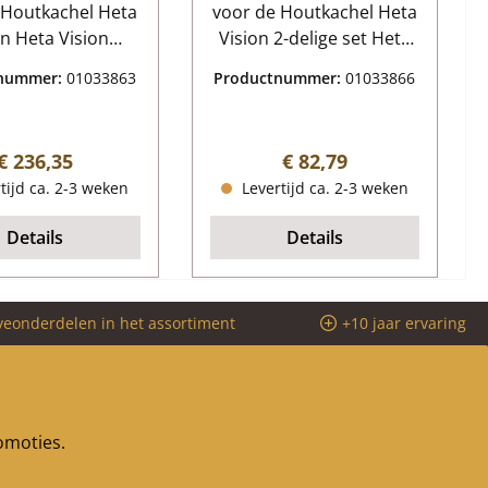
 Houtkachel Heta
voor de Houtkachel Heta
Vision
Vision 2-delige set Heta
innenwerk
Vision Afdichting
tnummer:
01033863
Productnummer:
01033866
: 4 stukken
Kerngegevens: Lengte
haardstenen,
1,60 m Diameter 12 mm
rhaardstenen
Brandwerende lijm
Normale prijs:
Normale prijs:
€ 236,35
€ 82,79
aal vermiculiet
Leveringsomvang 1 stuk
tijd ca. 2-3 weken
Levertijd ca. 2-3 weken
een links (265 x
350 x 25 mm),
Details
Details
en rechts (265 x
350 x 25 mm)
ste muur steen
veonderdelen in het assortiment
+10 jaar ervaring
x 250 x 25 mm)
gsomleiding (367
180 x 25 mm)
romoties.