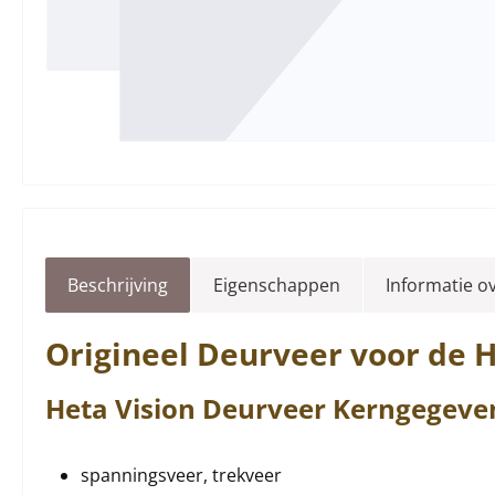
Beschrijving
Eigenschappen
Informatie o
Origineel
Deurveer
voor de 
Heta
Vision
Deurveer
Kerngegeve
spanningsveer, trekveer