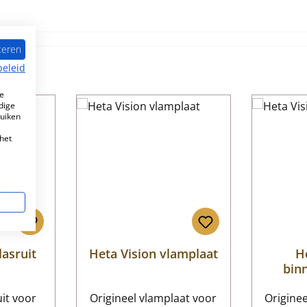
teren
beleid
e
dige
ruiken
het
lasruit
Heta Vision vlamplaat
H
bin
uit voor
Origineel vlamplaat voor
Origine