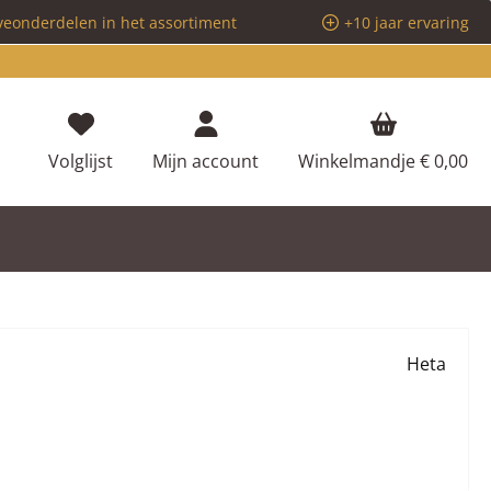
veonderdelen in het assortiment
+10 jaar ervaring
Je hebt 0 items op je verlanglijstje
Volglijst
Mijn account
Winkelmandje
€ 0,00
Heta