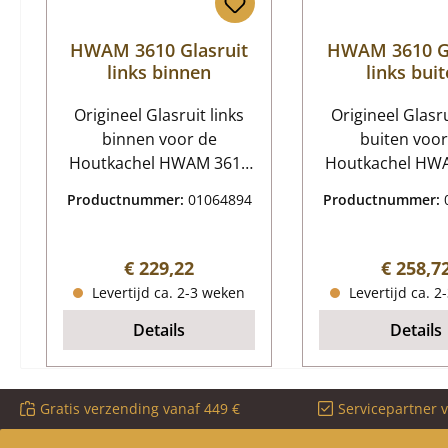
HWAM 3610 Glasruit
HWAM 3610 Gl
links binnen
links bui
Origineel Glasruit links
Origineel Glasru
binnen voor de
buiten voor
Houtkachel HWAM 3610
Houtkachel HW
incl. afdichting HWAM
HWAM 3610 Gl
Productnummer:
01064894
Productnummer:
3610 Glasruit links
links buit
binnen Kerngegevens:
Kerngegevens: glaze
glazen ruit, venster
ruit, kachel
Normale prijs:
Normale
€ 229,22
€ 258,7
Afmetingen (B/L/H) 95
Afmetingen (B/L
Levertijd ca. 2-3 weken
Levertijd ca. 2
mm x 427 mm x 4 mm
mm x 450 mm 
Details
Details
Materiaal Glas Vorm vlak
Materiaal Gla
hittebestendig
gebogen hitteb
Gratis verzending vanaf 449 €
Servicepartner 