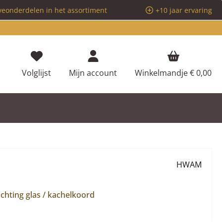
veonderdelen in het assortiment
+10 jaar ervaring
Je hebt 0 items op je verlanglijstje
Volglijst
Mijn account
Winkelmandje
€ 0,00
HWAM
dichting glas / kachelkoord