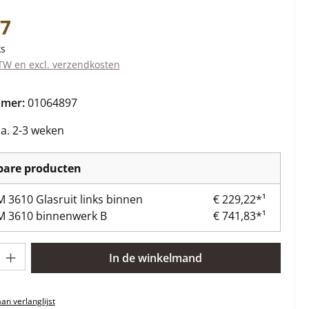
s:
77
ks
BTW en excl. verzendkosten
mmer:
01064897
ca. 2-3 weken
kbare producten
3610 Glasruit links binnen
€ 229,22*¹
 3610 binnenwerk B
€ 741,83*¹
lheid: Voer de gewenste hoeveelheid in of gebruik de knoppen om 
In de winkelmand
n verlanglijst