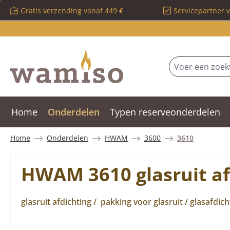
Gratis verzending vanaf 449 €
Servicepartner 
 naar de hoofdinhoud
Ga naar de zoekopdracht
Ga naar de hoofdnavigatie
Home
Onderdelen
Typen reserveonderdelen
Home
Onderdelen
HWAM
3600
3610
HWAM 3610 glasruit af
glasruit afdichting / pakking voor glasruit / glasafdich