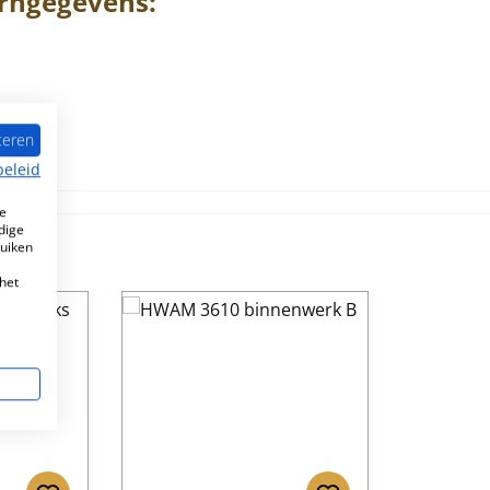
rngegevens:
teren
beleid
e
dige
ruiken
het