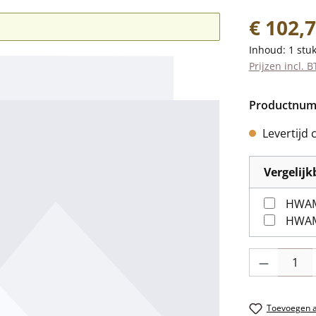
Normale prij
€ 102,
Inhoud:
1 stu
Prijzen incl. 
Productnu
Levertijd 
Vergelij
HWAM 
HWAM
Producthoevee
Toevoegen aa