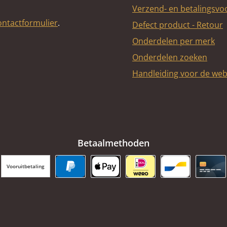
Verzend- en betalingsv
ontactformulier
.
Defect product - Retour
Onderdelen per merk
Onderdelen zoeken
Handleiding voor de we
Betaalmethoden
Vooruitbetaling
PayPal
Apple Pay
iDEAL | Wero
Bancontact
Cred