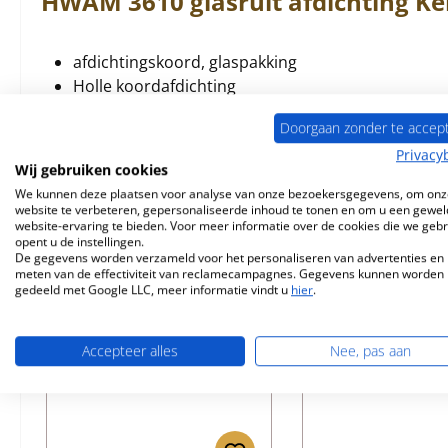
HWAM
3610
glasruit afdichting
Ke
afdichtingskoord, glaspakking
Holle koordafdichting
zelfklevend
Doorgaan zonder te accep
Privacy
Wij gebruiken cookies
We kunnen deze plaatsen voor analyse van onze bezoekersgegevens, om onz
website te verbeteren, gepersonaliseerde inhoud te tonen en om u een gewel
Vergelijkbare producten
website-ervaring te bieden. Voor meer informatie over de cookies die we geb
opent u de instellingen.
De gegevens worden verzameld voor het personaliseren van advertenties en 
meten van de effectiviteit van reclamecampagnes. Gegevens kunnen worden
Productgalerij overslaan
gedeeld met Google LLC, meer informatie vindt u
hier
.
Accepteer alles
Nee, pas aan