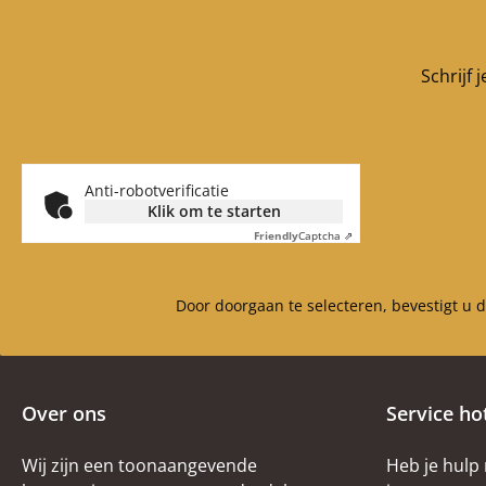
Schrijf 
Anti-robotverificatie
Klik om te starten
Friendly
Captcha ⇗
Door doorgaan te selecteren, bevestigt u 
Over ons
Service ho
Wij zijn een toonaangevende
Heb je hulp