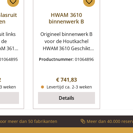
asruit
HWAM 3610
ten
binnenwerk B
it links
Origineel binnenwerk B
 de
voor de Houtkachel
AM 3610
HWAM 3610 Geschikt
asruit
voor toestellen vanaf
01064895
Productnummer:
01064896
en
bouwjaar 2011 en voor
n
toestellen met zijruiten
ruit
10-delige set HWAM 3610
 prijs:
Normale prijs:
2
€ 741,83
/H) 108
binnenwerk
-3 weken
Levertijd ca. 2-3 weken
x 4 mm
Kerngegevens: 10 stuks
Details
s Vorm
Bekleding vuurhaard,
estendig
bakstenen
verbrandingskamer
Materiaal Skamol
voor meer dan 50 fabrikanten
Meer dan 40.000 reser
Houtvangst links (185 x