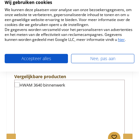
Artikel beschikbaar zolang de voorraad strekt bij de
Wij gebruiken cookies
fabrikant 3-del…
Meer
We kunnen deze plaatsen voor analyse van onze bezoekersgegevens, om
onze website te verbeteren, gepersonaliseerde inhoud te tonen en om u
een geweldige website-ervaring te bieden. Voor meer informatie over de
Eigenschappen
cookies die we gebruiken opent u de instellingen.
De gegevens worden verzameld voor het personaliseren van advertenties
Informatie over productveiligheid
en het meten van de effectiviteit van reclamecampagnes. Gegevens
kunnen worden gedeeld met Google LLC, meer informatie vindt u
hier
.
Accepteer alles
Nee, pas aan
Productgalerij overslaan
Vergelijkbare producten