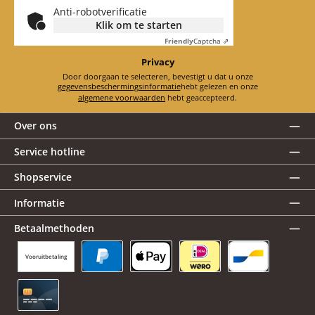
Anti-robotverificatie
Klik om te starten
Friendly
Captcha ⇗
Privacy
Door doorgaan te selecteren, bevestigt u dat u onze
gegevensbeschermingsinformatie
hebt gelezen en onze
algemene voorwaarden
hebt geaccepteerd.
Over ons
Service hotline
Shopservice
Informatie
Betaalmethoden
Vooruitbetaling
PayPal
Apple Pay
iDEAL | Wero
Bancontact