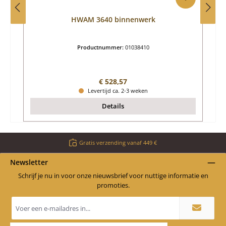
HWAM 3640 binnenwerk
Productnummer:
01038410
Normale prijs:
€ 528,57
Levertijd ca. 2-3 weken
Details
Gratis verzending vanaf 449 €
Newsletter
Schrijf je nu in voor onze nieuwsbrief voor nuttige informatie en
promoties.
E-
mailadres
*