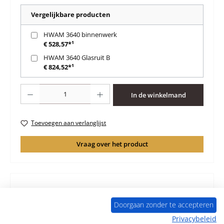
Vergelijkbare producten
HWAM 3640 binnenwerk
€ 528,57*¹
HWAM 3640 Glasruit B
€ 824,52*¹
Producthoeveelheid: Voer de gewenste hoeveelheid in of gebruik de knoppen 
In de winkelmand
Toevoegen aan verlanglijst
Vraag over het product
Beschrijving
Doorgaan zonder te accepteren
Origineel Asrooster Set voor de Houtkachel HWAM 3640
Privacybeleid