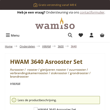
Ga naar de hoofdinhoud
Gratis verzending vanaf 449 €
Heb je een vraag?
Ondersteuning via ons
contactformulier
.
Je hebt 0 items op 
Menu
Home
Onderdelen
HWAM
3600
3640
HWAM 3640 Asrooster Set
Asrooster / rooster / gietijzeren rooster / vuurrooster /
verbrandingskamerrooster / stokrooster / grondrooster /
brandrooster
HWAM
Afbeeldingengalerij overslaan
Lees de productbeschrijving.