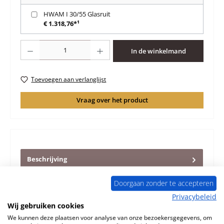
HWAM I 30/55 Glasruit
€ 1.318,76*¹
Producthoeveelheid: Voer de gewenste hoeveelheid in of gebruik de knoppen 
In de winkelmand
Toevoegen aan verlanglijst
Vraag over het product
Beschrijving
Origineel vlamplaat A voor de Houtkachel HWAM I 30/55
Er zijn verschillende treinafwijkingen voor dit model
Doorgaan zonder te accepteren
Geschikt voor…
Meer
Privacybeleid
Wij gebruiken cookies
Eigenschappen
We kunnen deze plaatsen voor analyse van onze bezoekersgegevens, om