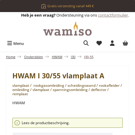
Ga naar de hoofdinhoud
Gratis verzending vanaf 449 €
Heb je een vraag?
Ondersteuning via ons
contactformulier
.
Je hebt 0 items op 
Menu
Home
Onderdelen
HWAM
I30
I30-55
HWAM I 30/55 vlamplaat A
vlamplaat / rookgasomleiding / scheidingswand / rookafleider /
omleiding / vlamplaat / spanningsomleiding / deflector /
remplaat
HWAM
Afbeeldingengalerij overslaan
Lees de productbeschrijving.