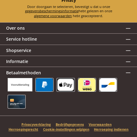
Privacy
Door doorgaan te selecteren, bevestigt u dat u onze
gegevensbeschermingsinformatie
hebt gelezen en onze
algemene voorwaarden
hebt geaccepteerd.
Over ons
Service hotline
Shopservice
Informatie
Betaalmethoden
Vooruitbetaling
PayPal
Apple Pay
iDEAL | Wero
Bancontact
Creditcard
Privacyverklaring
Bedrijfsgegevens
Voorwaarden
Herroepingsrecht
Cookie-instellingen wijzigen
Herroeping indienen