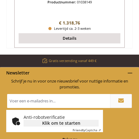
Productnummer:
01038149
Normale prijs:
€ 1.318,76
Levertijd ca. 2-3 weken
Details
Gratis verzending vanaf 449 €
Newsletter
Schrijf je nu in voor onze nieuwsbrief voor nuttige informatie en
promoties.
E-
mailadres
*
Anti-robotverificatie
Klik om te starten
Friendly
Captcha ⇗