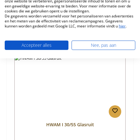
onze website te verbeteren, gepersonaliseerde inhoud te tonen en om u
een geweldige website-ervaring te bieden. Voor meer informatie over de
Informatie over productveiligheid
cookies die we gebruiken opent u de instellingen.
De gegevens worden verzameld voor het personaliseren van advertenties
en het meten van de effectiviteit van reclamecampagnes. Gegevens
kunnen worden gedeeld met Google LLC, meer informatie vindt u
hier
.
Accepteer alles
Nee, pas aan
Productgalerij overslaan
Vergelijkbare producten
HWAM I 30/55 Glasruit