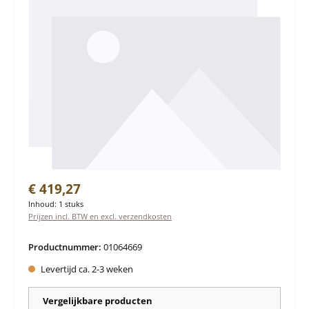
Normale prijs:
€ 419,27
Inhoud:
1 stuks
Prijzen incl. BTW en excl. verzendkosten
Productnummer:
01064669
Levertijd ca. 2-3 weken
Vergelijkbare producten