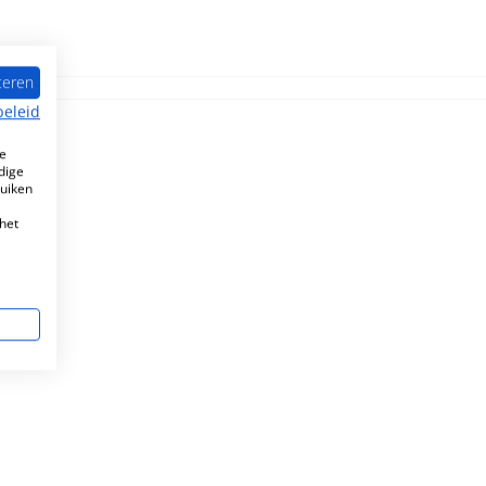
teren
beleid
e
dige
ruiken
het