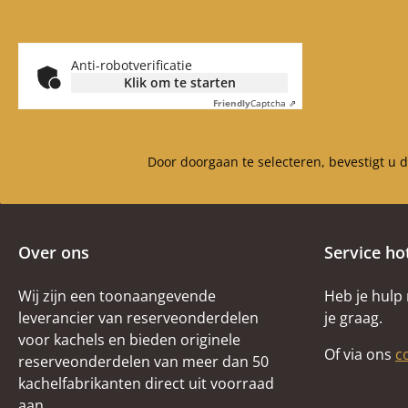
Anti-robotverificatie
Klik om te starten
Friendly
Captcha ⇗
Door doorgaan te selecteren, bevestigt u 
Over ons
Service ho
Wij zijn een toonaangevende
Heb je hulp
leverancier van reserveonderdelen
je graag.
voor kachels en bieden originele
Of via ons
c
reserveonderdelen van meer dan 50
kachelfabrikanten direct uit voorraad
aan.