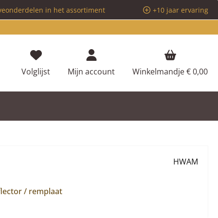
veonderdelen in het assortiment
+10 jaar ervaring
Je hebt 0 items op je verlanglijstje
Volglijst
Mijn account
Winkelmandje
€ 0,00
HWAM
lector / remplaat