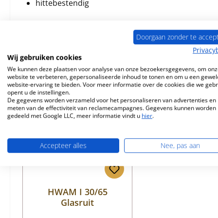
hittebestendig
Doorgaan zonder te accep
Privacy
Vergelijkbare producten
Wij gebruiken cookies
We kunnen deze plaatsen voor analyse van onze bezoekersgegevens, om onz
website te verbeteren, gepersonaliseerde inhoud te tonen en om u een gewel
Productgalerij overslaan
website-ervaring te bieden. Voor meer informatie over de cookies die we geb
opent u de instellingen.
De gegevens worden verzameld voor het personaliseren van advertenties en 
meten van de effectiviteit van reclamecampagnes. Gegevens kunnen worden
gedeeld met Google LLC, meer informatie vindt u
hier
.
Accepteer alles
Nee, pas aan
HWAM I 30/65
Glasruit