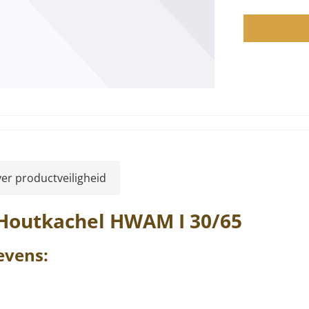
ver productveiligheid
 Houtkachel
HWAM
I 30/65
vens: