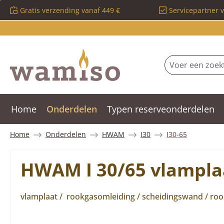
Gratis verzending vanaf 449 €
Servicepartner 
 naar de hoofdinhoud
Ga naar de zoekopdracht
Ga naar de hoofdnavigatie
Home
Onderdelen
Typen reserveonderdelen
Home
Onderdelen
HWAM
I30
I30-65
HWAM I 30/65 vlampla
vlamplaat / rookgasomleiding / scheidingswand / rook