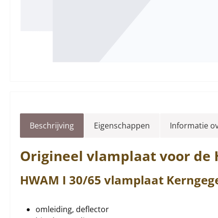
Beschrijving
Eigenschappen
Informatie o
Origineel
vlamplaat
voor de
HWAM
I 30/65
vlamplaat
Kerngege
omleiding, deflector