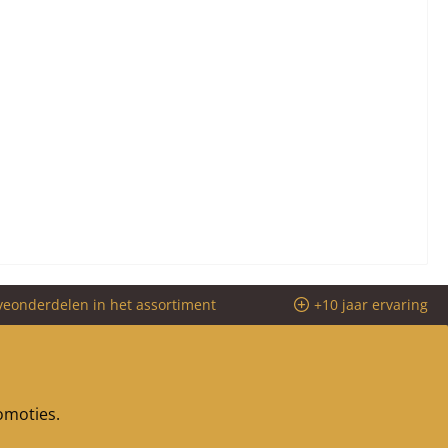
veonderdelen in het assortiment
+10 jaar ervaring
romoties.