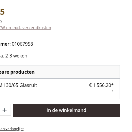
s:
65
ks
BTW en excl. verzendkosten
mmer:
01067958
ca. 2-3 weken
kbare producten
I 30/65 Glasruit
€ 1.556,20*
¹
lheid: Voer de gewenste hoeveelheid in of gebruik de knoppen om 
In de winkelmand
n verlanglijst