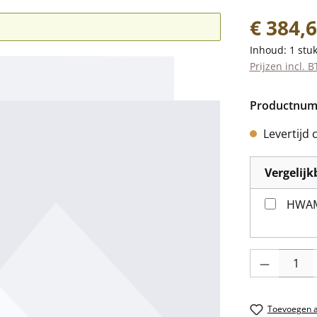
Normale prij
€ 384,
Inhoud:
1 stu
Prijzen incl. 
Productnu
Levertijd 
Vergelij
HWAM 
Producthoevee
Toevoegen aa