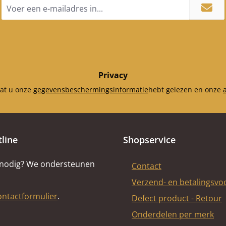
E-
mailadres
*
Privacy
dat u onze
gegevensbeschermingsinformatie
hebt gelezen en onze
tline
Shopservice
 nodig? We ondersteunen
Contact
Verzend- en betalingsv
ontactformulier
.
Defect product - Retour
Onderdelen per merk