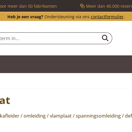
voor meer dan 50 fabrikanten
Meer dan 40.000 reser
Heb je een vraag?
Ondersteuning via ons
contactformulier
.
at
afleider / omleiding / vlamplaat / spanningsomleiding / def