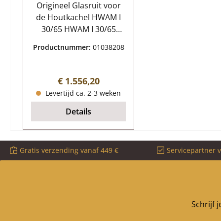
Origineel Glasruit voor
de Houtkachel HWAM I
30/65 HWAM I 30/65
Glasruit Kerngegevens:
Productnummer:
01038208
deurglas, glasplaat
Afmetingen (B/L/H) 1101
mm x 593 mm x 5 mm
Normale prijs:
€ 1.556,20
Materiaal Glas
Levertijd ca. 2-3 weken
hittebestendig inclusief
Details
raamafdichting
Gratis verzending vanaf 449 €
Servicepartner 
Schrijf 