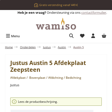
Ga naar de hoofdinhoud
Gratis verzending vanaf 449 €
Heb je een vraag?
Ondersteuning via ons
contactformulier
.
Je hebt 0 items op 
Menu
Home
Onderdelen
Justus
Austin
Austin 5
Justus Austin 5 Afdekplaat
Zeepsteen
Afdekplaat / Bovenplaat / Afdichting / Bedichting
Justus
Afbeeldingengalerij overslaan
Lees de productbeschrijving.