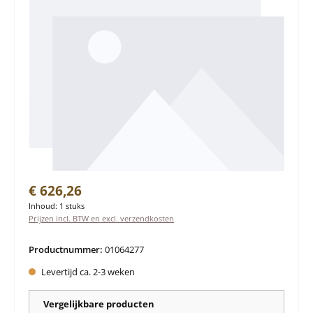
Normale prijs:
€ 626,26
Inhoud:
1 stuks
Prijzen incl. BTW en excl. verzendkosten
Productnummer:
01064277
Levertijd ca. 2-3 weken
Vergelijkbare producten