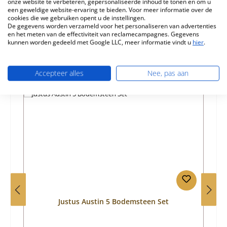
onze website te verbeteren, gepersonaliseerde inhoud te tonen en om u
Informatie over productveiligheid
een geweldige website-ervaring te bieden. Voor meer informatie over de
cookies die we gebruiken opent u de instellingen.
De gegevens worden verzameld voor het personaliseren van advertenties
en het meten van de effectiviteit van reclamecampagnes. Gegevens
kunnen worden gedeeld met Google LLC, meer informatie vindt u
hier
.
Accepteer alles
Nee, pas aan
Productgalerij overslaan
Vergelijkbare producten
Justus Austin 5 Bodemsteen Set