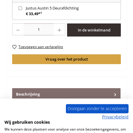
Justus Austin 5 Deurafdichting
€ 33,49*¹
Producthoeveelheid: Voer de gewenste hoeveelheid in of gebruik de knoppen 
In de winkelmand
Toevoegen aan verlanglijst
Vraag over het product
Beschrijving
Origineel Afdekplaat Zeepsteen voor de Houtkachel
Justus Austin 5 De structuur en de kleur van dit artikel
Doorgaan zonder te accepteren
kunnen afwijken…
Meer
Privacybeleid
Wij gebruiken cookies
Eigenschappen
We kunnen deze plaatsen voor analyse van onze bezoekersgegevens, om