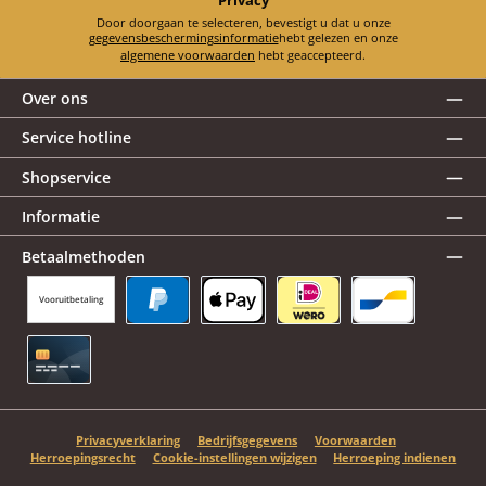
Door doorgaan te selecteren, bevestigt u dat u onze
gegevensbeschermingsinformatie
hebt gelezen en onze
algemene voorwaarden
hebt geaccepteerd.
Over ons
Service hotline
Shopservice
Informatie
Betaalmethoden
Vooruitbetaling
PayPal
Apple Pay
iDEAL | Wero
Bancontact
Creditcard
Privacyverklaring
Bedrijfsgegevens
Voorwaarden
Herroepingsrecht
Cookie-instellingen wijzigen
Herroeping indienen