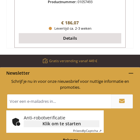
Productnummer:
01057493
Normale prijs:
€ 186,07
Levertijd ca. 2-3 weken
Details
Gratis verzending vanaf 449 €
Newsletter
Schrijf je nu in voor onze nieuwsbrief voor nuttige informatie en
promoties.
E-
mailadres
*
Anti-robotverificatie
Klik om te starten
Friendly
Captcha ⇗
Privacy