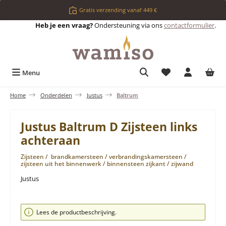
Ga naar de hoofdinhoud
Gratis verzending vanaf 449 €
Heb je een vraag?
Ondersteuning via ons
contactformulier
.
Je hebt 0 items op 
Menu
Home
Onderdelen
Justus
Baltrum
Justus Baltrum D Zijsteen links
achteraan
Zijsteen / brandkamersteen / verbrandingskamersteen /
zijsteen uit het binnenwerk / binnensteen zijkant / zijwand
Justus
Afbeeldingengalerij overslaan
Lees de productbeschrijving.