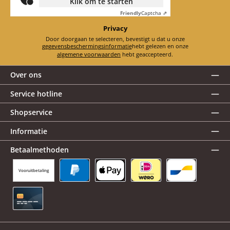
Klik om te starten
Friendly
Captcha ⇗
Privacy
Door doorgaan te selecteren, bevestigt u dat u onze
gegevensbeschermingsinformatie
hebt gelezen en onze
algemene voorwaarden
hebt geaccepteerd.
Over ons
Service hotline
Shopservice
Informatie
Betaalmethoden
Vooruitbetaling
PayPal
Apple Pay
iDEAL | Wero
Bancontact
Creditcard