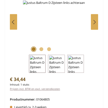
Normale prijs:
€ 34,44
Inhoud:
1 stuks
Prijzen incl. BTW en excl. verzendkosten
Productnummer:
01064805
Levertijd ca. 2-3 weken