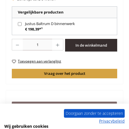
Vergelijkbare producten
Justus Baltrum D binnenwerk
€ 198,39*¹
Producthoeveelheid: Voer de gewenste hoeveelheid in of gebruik de knoppen 
In de winkelmand
Toevoegen aan verlanglijst
Vraag over het product
Beschrijving
Doorgaan zonder te accepteren
Origineel Zijsteen links achteraan voor de Houtkachel
Justus Baltrum D Justus Baltrum D Zijsteen links
Privacybeleid
achteraan Kerngegeve…
Meer
Wij gebruiken cookies