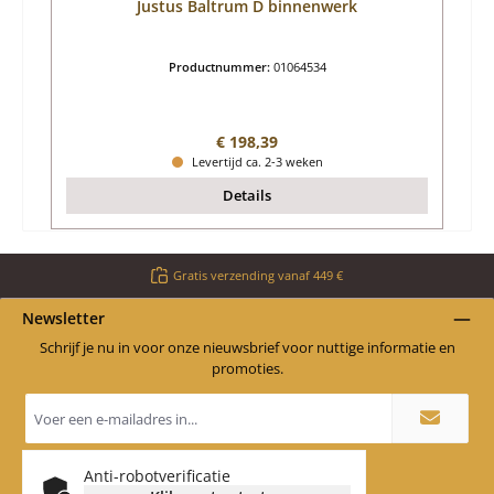
Justus Baltrum D binnenwerk
Productnummer:
01064534
Normale prijs:
€ 198,39
Levertijd ca. 2-3 weken
Details
Gratis verzending vanaf 449 €
Newsletter
Schrijf je nu in voor onze nieuwsbrief voor nuttige informatie en
promoties.
E-
mailadres
*
Anti-robotverificatie