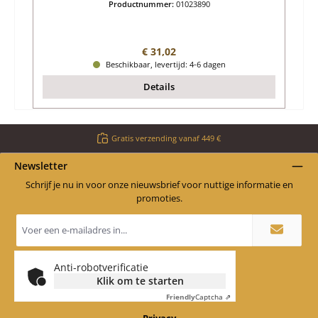
Productnummer:
01023890
Normale prijs:
€ 31,02
Beschikbaar, levertijd: 4-6 dagen
Details
Gratis verzending vanaf 449 €
Newsletter
Schrijf je nu in voor onze nieuwsbrief voor nuttige informatie en
promoties.
E-
mailadres
*
Anti-robotverificatie
Klik om te starten
Friendly
Captcha ⇗
Privacy