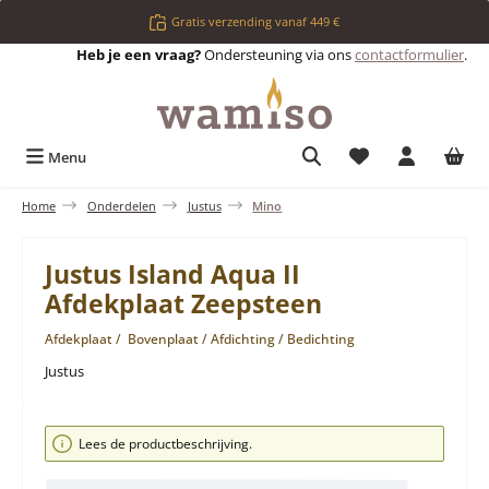
Ga naar de hoofdinhoud
Gratis verzending vanaf 449 €
Heb je een vraag?
Ondersteuning via ons
contactformulier
.
Je hebt 0 items op 
Menu
Home
Onderdelen
Justus
Mino
Justus Island Aqua II
Afdekplaat Zeepsteen
Afdekplaat / Bovenplaat / Afdichting / Bedichting
Justus
Afbeeldingengalerij overslaan
Lees de productbeschrijving.