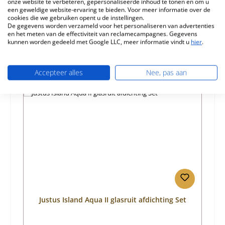
onze website te verbeteren, gepersonaliseerde inhoud te tonen en om u
Informatie over productveiligheid
een geweldige website-ervaring te bieden. Voor meer informatie over de
cookies die we gebruiken opent u de instellingen.
De gegevens worden verzameld voor het personaliseren van advertenties
en het meten van de effectiviteit van reclamecampagnes. Gegevens
kunnen worden gedeeld met Google LLC, meer informatie vindt u
hier
.
Accepteer alles
Nee, pas aan
Productgalerij overslaan
Vergelijkbare producten
Justus Island Aqua II glasruit afdichting Set