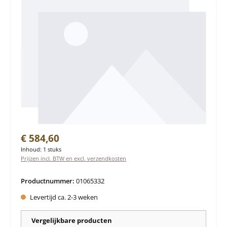
Normale prijs:
€ 584,60
Inhoud:
1 stuks
Prijzen incl. BTW en excl. verzendkosten
Productnummer:
01065332
Levertijd ca. 2-3 weken
Vergelijkbare producten