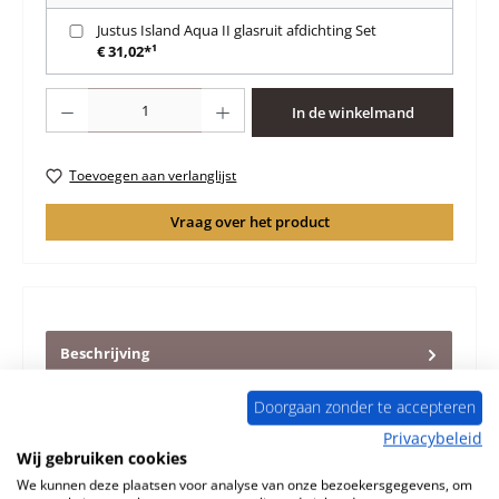
Justus Island Aqua II glasruit afdichting Set
€ 31,02*¹
Producthoeveelheid: Voer de gewenste hoeveelheid in of gebruik de knoppen 
In de winkelmand
Toevoegen aan verlanglijst
Vraag over het product
Beschrijving
Origineel Afdekplaat Zeepsteen voor de Houtkachel
Justus Island Aqua II De structuur en de kleur van dit
Doorgaan zonder te accepteren
artikel kunnen af…
Meer
Privacybeleid
Wij gebruiken cookies
Eigenschappen
We kunnen deze plaatsen voor analyse van onze bezoekersgegevens, om