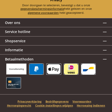
Door doorgaan te selecteren, bevestigt u dat u onze
gegevensbeschermingsinformatie
hebt gelezen en onze
algemene voorwaarden
hebt geaccepteerd.
Over ons
Service hotline
Shopservice
Informatie
Betaalmethoden
Vooruitbetaling
PayPal
Apple Pay
iDEAL | Wero
Bancontact
Creditcard
Privacyverklaring
Bedrijfsgegevens
Voorwaarden
Herroepingsrecht
Cookie-instellingen wijzigen
Herroeping indienen