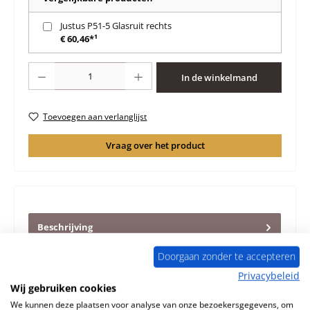
Justus P51-5 Glasruit rechts
€ 60,46*¹
Producthoeveelheid: Voer de gewenste hoeveelheid in of gebruik de knoppen 
In de winkelmand
Toevoegen aan verlanglijst
Vraag over het product
Beschrijving
Origineel binnenwerk B voor de Houtkachel Justus P51-5
Doorgaan zonder te accepteren
Er zijn verschillende voeringen voor de P51-5. Oriënteer u
op de af…
Meer
Privacybeleid
Wij gebruiken cookies
Eigenschappen
We kunnen deze plaatsen voor analyse van onze bezoekersgegevens, om