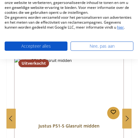
onze website te verbeteren, gepersonaliseerde inhoud te tonen en om u
een geweldige website-ervaring te bieden. Voor meer informatie over de
Informatie over productveiligheid
cookies die we gebruiken opent u de instellingen.
De gegevens worden verzameld voor het personaliseren van advertenties
en het meten van de effectiviteit van reclamecampagnes. Gegevens
kunnen worden gedeeld met Google LLC, meer informatie vindt u
hier
.
Accepteer alles
Nee, pas aan
Productgalerij overslaan
Vergelijkbare producten
Uitverkocht
Justus P51-5 Glasruit midden