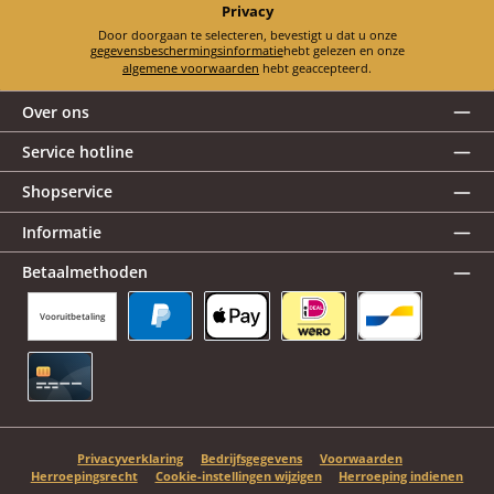
Privacy
Door doorgaan te selecteren, bevestigt u dat u onze
gegevensbeschermingsinformatie
hebt gelezen en onze
algemene voorwaarden
hebt geaccepteerd.
Over ons
Service hotline
Shopservice
Informatie
Betaalmethoden
Vooruitbetaling
PayPal
Apple Pay
iDEAL | Wero
Bancontact
Creditcard
Privacyverklaring
Bedrijfsgegevens
Voorwaarden
Herroepingsrecht
Cookie-instellingen wijzigen
Herroeping indienen