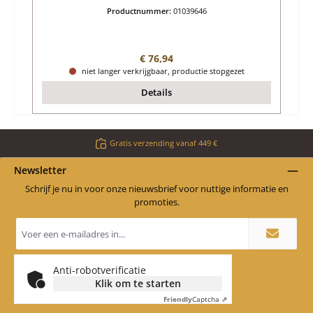
Productnummer:
01039646
Normale prijs:
€ 76,94
niet langer verkrijgbaar, productie stopgezet
Details
Gratis verzending vanaf 449 €
Newsletter
Schrijf je nu in voor onze nieuwsbrief voor nuttige informatie en
promoties.
E-
mailadres
*
Anti-robotverificatie
Klik om te starten
Friendly
Captcha ⇗