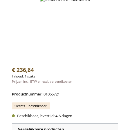
Normale prijs:
€ 236,64
Inhoud:
1 stuks
Prijzen incl. BTW en excl. verzendkosten
Productnummer:
01065721
Slechts 1 beschikbaar.
Beschikbaar, levertijd: 4-6 dagen
Vergelijkbare producten