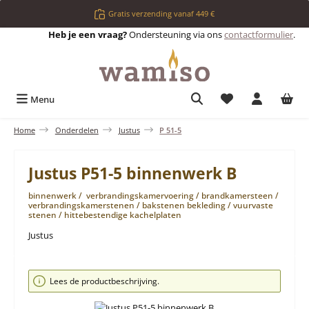
Ga naar de hoofdinhoud
Gratis verzending vanaf 449 €
Heb je een vraag?
Ondersteuning via ons
contactformulier
.
Je hebt 0 items op 
Menu
Home
Onderdelen
Justus
P 51-5
Justus P51-5 binnenwerk B
binnenwerk / verbrandingskamervoering / brandkamersteen /
verbrandingskamerstenen / bakstenen bekleding / vuurvaste
stenen / hittebestendige kachelplaten
Justus
Afbeeldingengalerij overslaan
Lees de productbeschrijving.