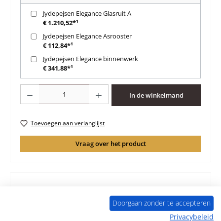
Jydepejsen Elegance Glasruit A
€ 1.210,52*¹
Jydepejsen Elegance Asrooster
€ 112,84*¹
Jydepejsen Elegance binnenwerk
€ 341,88*¹
Producthoeveelheid: Voer de gewenste hoeveelheid in of gebruik de knoppen 
In de winkelmand
Toevoegen aan verlanglijst
Vraag over het product
Beschrijving
Doorgaan zonder te accepteren
Origineel steun voor Deurveer voor de Houtkachel
Privacybeleid