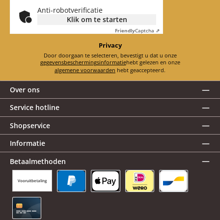
Anti-robotverificatie
Klik om te starten
Friendly
Captcha ⇗
Privacy
Door doorgaan te selecteren, bevestigt u dat u onze
gegevensbeschermingsinformatie
hebt gelezen en onze
algemene voorwaarden
hebt geaccepteerd.
Over ons
Service hotline
Shopservice
Informatie
Betaalmethoden
Vooruitbetaling
PayPal
Apple Pay
iDEAL | Wero
Bancontact