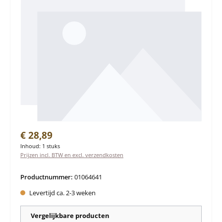
Normale prijs:
€ 28,89
Inhoud:
1 stuks
Prijzen incl. BTW en excl. verzendkosten
Productnummer:
01064641
Levertijd ca. 2-3 weken
Vergelijkbare producten