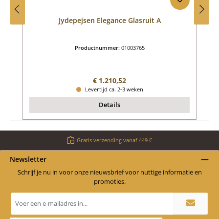
Jydepejsen Elegance Glasruit A
Productnummer:
01003765
Normale prijs:
€ 1.210,52
Levertijd ca. 2-3 weken
Details
Gratis verzending vanaf 449 €
Newsletter
Schrijf je nu in voor onze nieuwsbrief voor nuttige informatie en
promoties.
E-
mailadres
*