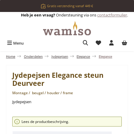
Ga naar de hoofdinhoud
Gratis verzending vanaf 449 €
Heb je een vraag?
Ondersteuning via ons
contactformulier
.
Je hebt 0 items op 
Menu
Home
Onderdelen
Jydepejsen
Elegance
Elegance
Jydepejsen Elegance steun
Deurveer
Montage / beugel / houder / frame
Jydepejsen
Afbeeldingengalerij overslaan
Lees de productbeschrijving.