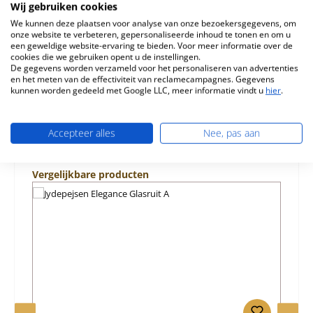
Jydepejsen Elegance Jydepejsen Elegance steun voor
Wij gebruiken cookies
Deurveer Kerngegevens:…
Meer
We kunnen deze plaatsen voor analyse van onze bezoekersgegevens, om
onze website te verbeteren, gepersonaliseerde inhoud te tonen en om u
een geweldige website-ervaring te bieden. Voor meer informatie over de
Eigenschappen
cookies die we gebruiken opent u de instellingen.
De gegevens worden verzameld voor het personaliseren van advertenties
Informatie over productveiligheid
en het meten van de effectiviteit van reclamecampagnes. Gegevens
kunnen worden gedeeld met Google LLC, meer informatie vindt u
hier
.
Accepteer alles
Nee, pas aan
Productgalerij overslaan
Vergelijkbare producten