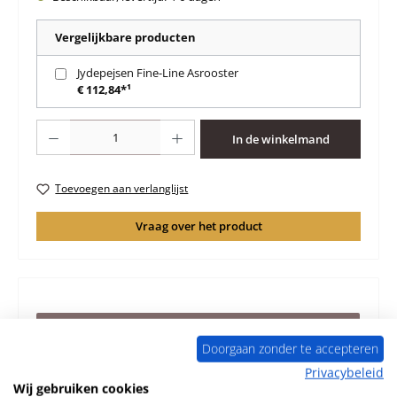
Vergelijkbare producten
Jydepejsen Fine-Line Asrooster
€ 112,84*¹
Producthoeveelheid: Voer de gewenste hoeveelheid in of gebruik de knoppen 
In de winkelmand
Toevoegen aan verlanglijst
Vraag over het product
Beschrijving
Doorgaan zonder te accepteren
Origineel Achterste muur steen B voor de Jydepejsen
Fine-Line Volgens de ervaring geschikt voor de modellen
Privacybeleid
uit bouwjaar 0…
Meer
Wij gebruiken cookies