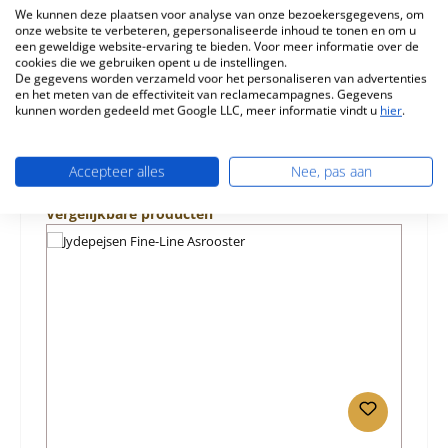
We kunnen deze plaatsen voor analyse van onze bezoekersgegevens, om
onze website te verbeteren, gepersonaliseerde inhoud te tonen en om u
Eigenschappen
een geweldige website-ervaring te bieden. Voor meer informatie over de
cookies die we gebruiken opent u de instellingen.
Informatie over productveiligheid
De gegevens worden verzameld voor het personaliseren van advertenties
en het meten van de effectiviteit van reclamecampagnes. Gegevens
kunnen worden gedeeld met Google LLC, meer informatie vindt u
hier
.
Accepteer alles
Nee, pas aan
Productgalerij overslaan
Vergelijkbare producten