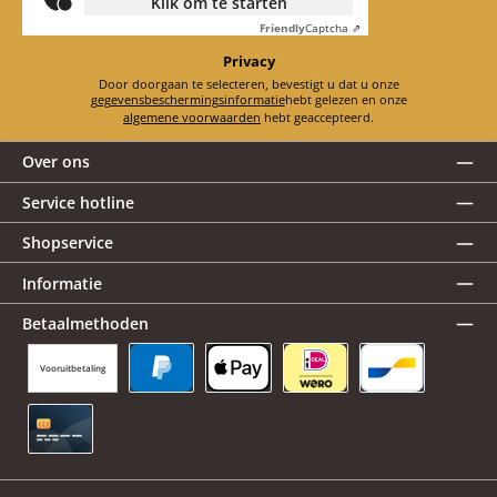
Klik om te starten
Friendly
Captcha ⇗
Privacy
Door doorgaan te selecteren, bevestigt u dat u onze
gegevensbeschermingsinformatie
hebt gelezen en onze
algemene voorwaarden
hebt geaccepteerd.
Over ons
Service hotline
Shopservice
Informatie
Betaalmethoden
Vooruitbetaling
PayPal
Apple Pay
iDEAL | Wero
Bancontact
Creditcard