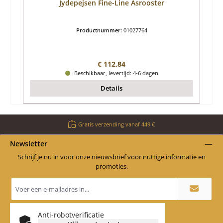
Jydepejsen Fine-Line Asrooster
Productnummer:
01027764
Normale prijs:
€ 112,84
Beschikbaar, levertijd: 4-6 dagen
Details
Gratis verzending vanaf 449 €
Newsletter
Schrijf je nu in voor onze nieuwsbrief voor nuttige informatie en
promoties.
E-
mailadres
*
Anti-robotverificatie