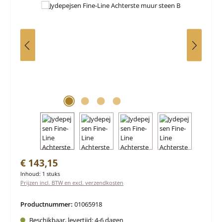
Normale prijs:
€ 143,15
Inhoud:
1 stuks
Prijzen incl. BTW en excl. verzendkosten
Productnummer:
01065918
Beschikbaar, levertijd: 4-6 dagen