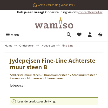
Ga naar de hoofdinhoud
Gratis verzending vanaf 449 €
Heb je een vraag?
Ondersteuning via ons
contactformulier
.
Je hebt 0 items op 
Menu
Home
Onderdelen
Jydepejsen
Fine-Line
Jydepejsen Fine-Line Achterste
muur steen B
Achterste muur steen / Brandkamersteen / Stookruimtesteen
/ steen voor binnenwerk / binnensteen
Jydepejsen
Afbeeldingengalerij overslaan
Lees de productbeschrijving.