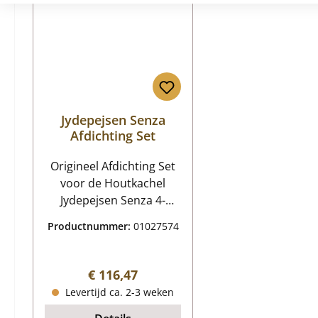
Jydepejsen Senza
Afdichting Set
Origineel Afdichting Set
voor de Houtkachel
Jydepejsen Senza 4-
delige set Jydepejsen
Productnummer:
01027574
Senza Afdichting
Kerngegevens:
Deurafdichting Diameter
Normale prijs:
€ 116,47
8 mm Lengte 1,8 m
Levertijd ca. 2-3 weken
glasruit afdichting