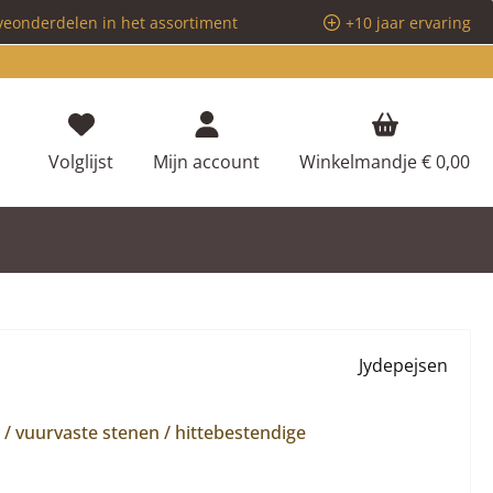
veonderdelen in het assortiment
+10 jaar ervaring
Je hebt 0 items op je verlanglijstje
Volglijst
Mijn account
Winkelmandje
€ 0,00
Jydepejsen
 vuurvaste stenen / hittebestendige