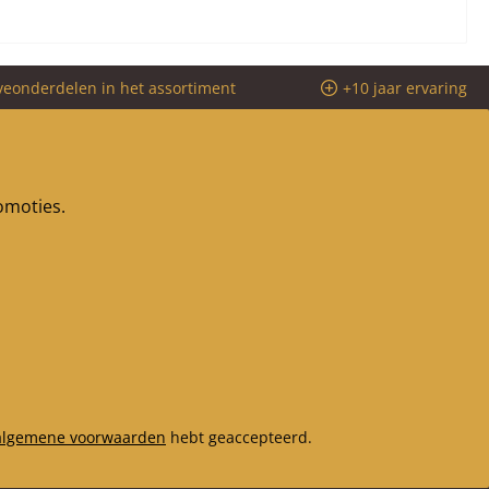
veonderdelen in het assortiment
+10 jaar ervaring
romoties.
algemene voorwaarden
hebt geaccepteerd.