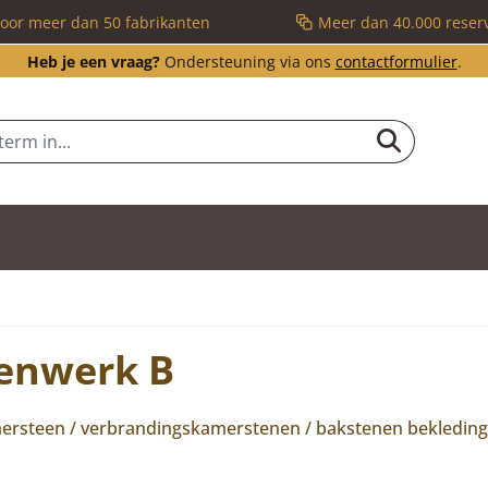
voor meer dan 50 fabrikanten
Meer dan 40.000 reser
Heb je een vraag?
Ondersteuning via ons
contactformulier
.
nenwerk B
steen / verbrandingskamerstenen / bakstenen bekleding /