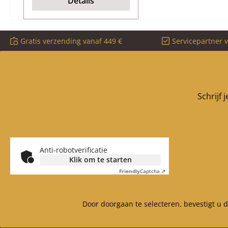
Details
Afmetingen 10 x 4 mm
Lengte 4m zelfklevend
Gratis verzending vanaf 449 €
Servicepartner 
Schrijf 
Anti-robotverificatie
Klik om te starten
Friendly
Captcha ⇗
Door doorgaan te selecteren, bevestigt u 