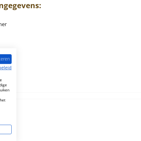
ngegevens:
mer
teren
beleid
m)
e
dige
ruiken
het