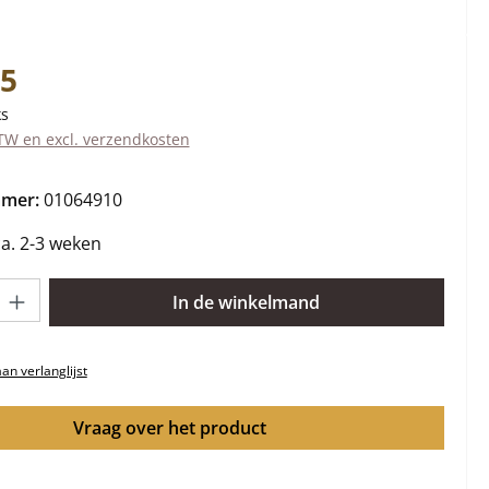
s:
35
ks
BTW en excl. verzendkosten
mmer:
01064910
ca. 2-3 weken
lheid: Voer de gewenste hoeveelheid in of gebruik de knoppen om 
In de winkelmand
n verlanglijst
Vraag over het product