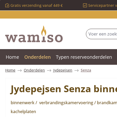
Gratis verzending vanaf 449 €
Servicepartner 
 naar de hoofdinhoud
Ga naar de zoekopdracht
Ga naar de hoofdnavigatie
Home
Onderdelen
Typen reserveonderdelen
Home
Onderdelen
Jydepejsen
Senza
Jydepejsen Senza bin
binnenwerk / verbrandingskamervoering / brandkamer
kachelplaten