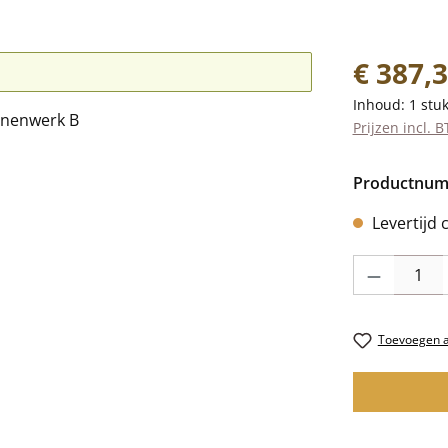
Normale prij
€ 387,
Inhoud:
1 stu
Prijzen incl. 
Productnu
Levertijd 
Producthoevee
Toevoegen aa