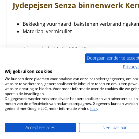
Jydepejsen
Senza
binnenwerk
Ker
Bekleding vuurhaard, bakstenen verbrandingska
Materiaal vermiculiet
Zijsteen links (454 x 210 x 25 mm)
Zijsteen rechts (454 x 210 x 25 mm)
Doorgaan zonder te accep
Achterste muur steen (305 x 375 x 25 mm)
Privacy
Spanningsomleiding onderaan (305 x 210 x 25 m
Wij gebruiken cookies
We kunnen deze plaatsen voor analyse van onze bezoekersgegevens, om onz
website te verbeteren, gepersonaliseerde inhoud te tonen en om u een gewel
website-ervaring te bieden. Voor meer informatie over de cookies die we geb
opent u de instellingen.
De gegevens worden verzameld voor het personaliseren van advertenties en 
meten van de effectiviteit van reclamecampagnes. Gegevens kunnen worden
Vergelijkbare producten
gedeeld met Google LLC, meer informatie vindt u
hier
.
Productgalerij overslaan
Accepteer alles
Nee, pas aan