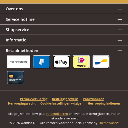
Over ons
Service hotline
Shopservice
Informatie
Betaalmethoden
Vooruitbetaling
PayPal
Apple Pay
iDEAL | Wero
Bancontact
Creditcard
Privacyverklaring
Bedrijfsgegevens
Voorwaarden
Herroepingsrecht
Cookie-instellingen wijzigen
Herroeping indienen
Alle prijzen incl. btw plus
verzendkosten
en eventuele bezorgkosten, indien
niet anders vermeld.
© 2026 Wamiso NL - Alle rechten voorbehouden. Theme by
ThemeWare®