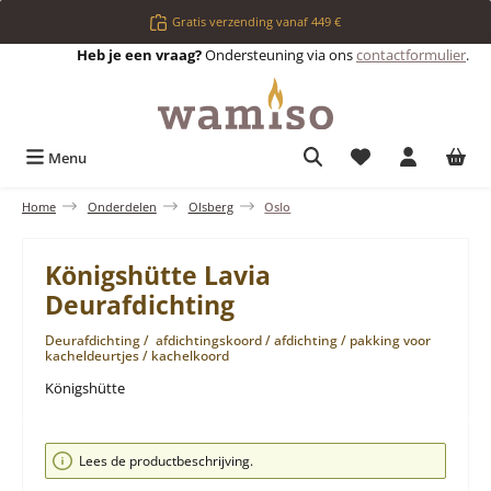
Ga naar de hoofdinhoud
Gratis verzending vanaf 449 €
Heb je een vraag?
Ondersteuning via ons
contactformulier
.
Je hebt 0 items op 
Menu
Home
Onderdelen
Olsberg
Oslo
Königshütte Lavia
Deurafdichting
Deurafdichting / afdichtingskoord / afdichting / pakking voor
kacheldeurtjes / kachelkoord
Königshütte
Afbeeldingengalerij overslaan
Lees de productbeschrijving.