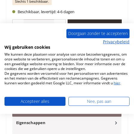
Slechts 1 beschikbaar.
Beschikbaar, levertijd: 4-6 dagen
Producthoeveelheid: Voer de gewenste hoeveelheid in of gebruik de knoppen 
In de winkelmand
Doorgaan zonder te accepteren
Privacybeleid
Toevoegen aan verlanglijst
Wij gebruiken cookies
We kunnen deze plaatsen voor analyse van onze bezoekersgegevens, om
Vraag over het product
onze website te verbeteren, gepersonaliseerde inhoud te tonen en om u
een geweldige website-ervaring te bieden. Voor meer informatie over de
cookies die we gebruiken opent u de instellingen.
De gegevens worden verzameld voor het personaliseren van advertenties
en het meten van de effectiviteit van reclamecampagnes. Gegevens
kunnen worden gedeeld met Google LLC, meer informatie vindt u
hier
.
Beschrijving
Origineel Deurafdichting voor de Houtkachel Königshütte
Accepteer alles
Nee, pas aan
Lavia Königshütte Lavia Deurafdichting Kerngegevens:
afdichtingsk…
Meer
Eigenschappen