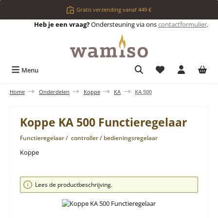
Ga naar de hoofdinhoud
Gratis verzending vanaf 449 €
Heb je een vraag?
Ondersteuning via ons
contactformulier
.
Je hebt 0 items op 
Menu
Home
Onderdelen
Koppe
KA
KA 500
Koppe KA 500 Functieregelaar
Functieregelaar / controller / bedieningsregelaar
Koppe
Afbeeldingengalerij overslaan
Lees de productbeschrijving.