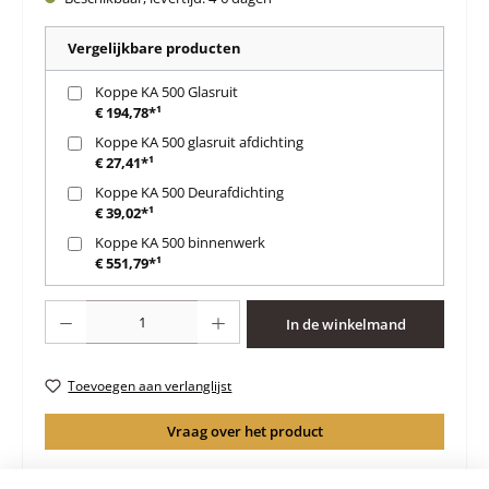
Vergelijkbare producten
Koppe KA 500 Glasruit
€ 194,78*¹
Koppe KA 500 glasruit afdichting
€ 27,41*¹
Koppe KA 500 Deurafdichting
€ 39,02*¹
Koppe KA 500 binnenwerk
€ 551,79*¹
Producthoeveelheid: Voer de gewenste hoeveelheid in of gebruik de knoppen 
In de winkelmand
Toevoegen aan verlanglijst
Vraag over het product