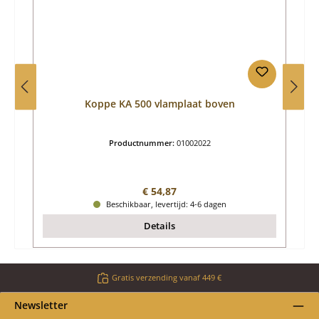
Koppe KA 500 vlamplaat boven
Productnummer:
01002022
Normale prijs:
€ 54,87
Beschikbaar, levertijd: 4-6 dagen
Details
Gratis verzending vanaf 449 €
Newsletter