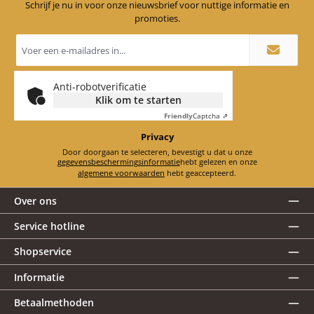
Schrijf je nu in voor onze nieuwsbrief voor nuttige informatie en
promoties.
E-
mailadres
*
Anti-robotverificatie
Klik om te starten
Friendly
Captcha ⇗
Privacy
Door doorgaan te selecteren, bevestigt u dat u onze
gegevensbeschermingsinformatie
hebt gelezen en onze
algemene voorwaarden
hebt geaccepteerd.
Over ons
Service hotline
Shopservice
Informatie
Betaalmethoden