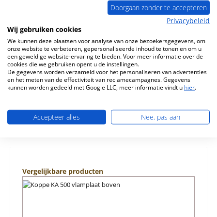
Doorgaan zonder te accepteren
Privacybeleid
Wij gebruiken cookies
Beschrijving
We kunnen deze plaatsen voor analyse van onze bezoekersgegevens, om
Origineel Functieregelaar voor de Houtkachel Koppe KA
onze website te verbeteren, gepersonaliseerde inhoud te tonen en om u
500 Koppe KA 500 Functieregelaar Kerngegevens:
een geweldige website-ervaring te bieden. Voor meer informatie over de
controller, bedienin…
Meer
cookies die we gebruiken opent u de instellingen.
De gegevens worden verzameld voor het personaliseren van advertenties
en het meten van de effectiviteit van reclamecampagnes. Gegevens
Eigenschappen
kunnen worden gedeeld met Google LLC, meer informatie vindt u
hier
.
Informatie over productveiligheid
Accepteer alles
Nee, pas aan
Productgalerij overslaan
Vergelijkbare producten