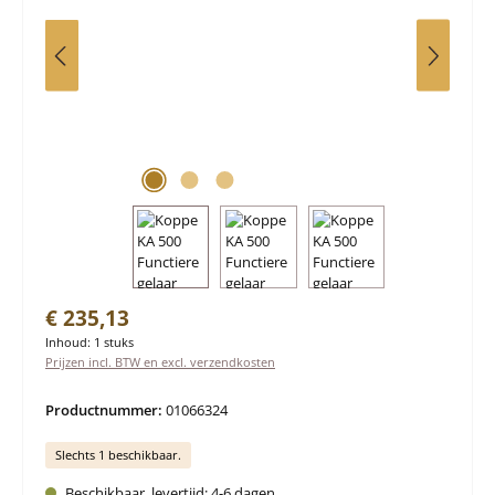
Normale prijs:
€ 235,13
Inhoud:
1 stuks
Prijzen incl. BTW en excl. verzendkosten
Productnummer:
01066324
Slechts 1 beschikbaar.
Beschikbaar, levertijd: 4-6 dagen