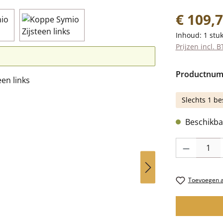
Normale prij
€ 109,
Inhoud:
1 stu
Prijzen incl. 
Productnu
Slechts 1 be
Beschikbaa
Producthoevee
Toevoegen aa