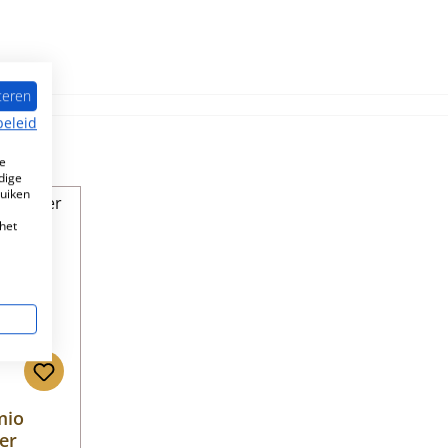
teren
beleid
e
dige
ruiken
aad!
het
mio
er