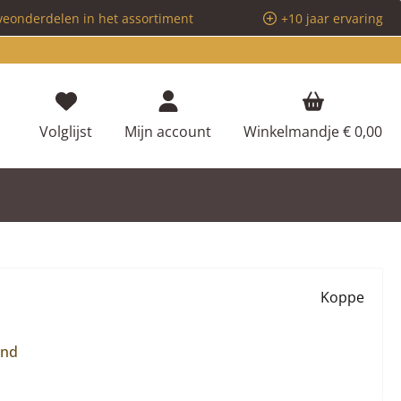
veonderdelen in het assortiment
+10 jaar ervaring
Je hebt 0 items op je verlanglijstje
Volglijst
Mijn account
Winkelmandje
€ 0,00
Koppe
and