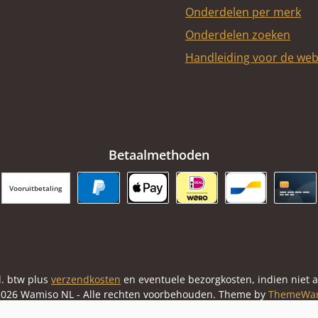
Onderdelen per merk
Onderdelen zoeken
Handleiding voor de we
Betaalmethoden
Vooruitbetaling
PayPal
Apple Pay
iDEAL | Wero
Bancontact
Cred
cl. btw plus
verzendkosten
en eventuele bezorgkosten, indien niet 
026 Wamiso NL - Alle rechten voorbehouden. Theme by
ThemeWa