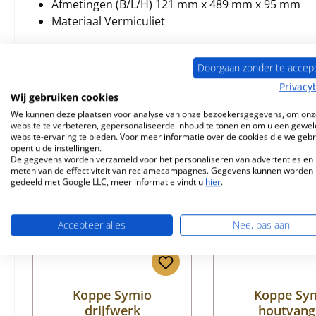
Afmetingen (B/L/H) 121 mm x 489 mm x 95 mm
Materiaal Vermiculiet
Doorgaan zonder te accep
Privacy
Wij gebruiken cookies
Vergelijkbare producten
We kunnen deze plaatsen voor analyse van onze bezoekersgegevens, om onz
website te verbeteren, gepersonaliseerde inhoud te tonen en om u een gewel
website-ervaring te bieden. Voor meer informatie over de cookies die we geb
Productgalerij overslaan
opent u de instellingen.
Uitverkocht
Nog 1 op voorr
De gegevens worden verzameld voor het personaliseren van advertenties en 
meten van de effectiviteit van reclamecampagnes. Gegevens kunnen worden
gedeeld met Google LLC, meer informatie vindt u
hier
.
Accepteer alles
Nee, pas aan
Koppe Symio
Koppe Sy
drijfwerk
houtvang