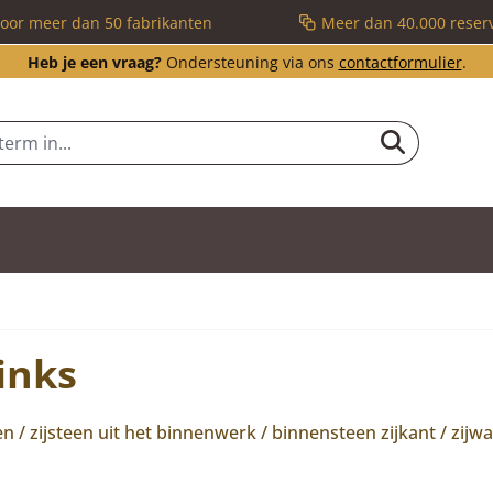
voor meer dan 50 fabrikanten
Meer dan 40.000 reser
Heb je een vraag?
Ondersteuning via ons
contactformulier
.
inks
/ zijsteen uit het binnenwerk / binnensteen zijkant / zijw