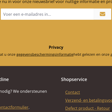
je nu in voor onze nieuwsbrief voor nuttige informatie en p
E-
mailadres
*
Privacy
dat u onze
gegevensbeschermingsinformatie
hebt gelezen en onze
tline
Shopservice
 nodig? We ondersteunen
Contact
Verzend- en betalingsv
ontactformulier
.
Defect product - Retour