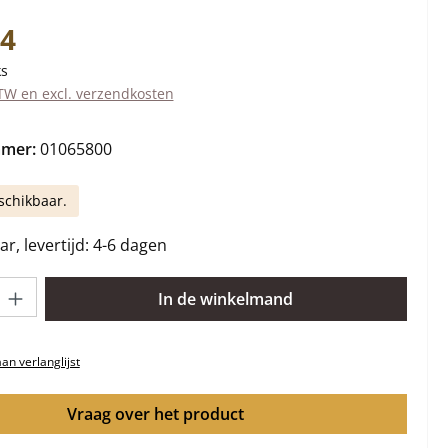
s:
74
ks
BTW en excl. verzendkosten
mmer:
01065800
schikbaar.
r, levertijd: 4-6 dagen
lheid: Voer de gewenste hoeveelheid in of gebruik de knoppen om 
In de winkelmand
n verlanglijst
Vraag over het product