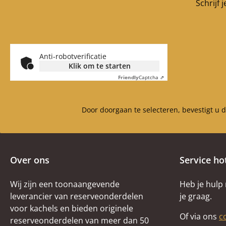
Schrijf 
mm x 316 mm x 114 mm
Anti-robotverificatie
Klik om te starten
Friendly
Captcha ⇗
Door doorgaan te selecteren, bevestigt u 
Over ons
Service ho
Wij zijn een toonaangevende
Heb je hulp
leverancier van reserveonderdelen
je graag.
voor kachels en bieden originele
Of via ons
c
reserveonderdelen van meer dan 50