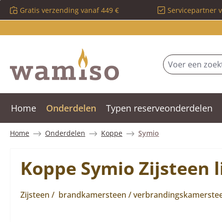
Gratis verzending vanaf 449 €
Servicepartner 
 naar de hoofdinhoud
Ga naar de zoekopdracht
Ga naar de hoofdnavigatie
Home
Onderdelen
Typen reserveonderdelen
Home
Onderdelen
Koppe
Symio
Koppe Symio Zijsteen l
Zijsteen / brandkamersteen / verbrandingskamersteen 