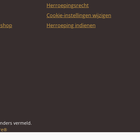
Herroepingsrecht
Cookie-instellingen wijzigen
bshop
Herroeping indienen
itcard
anders vermeld.
re®