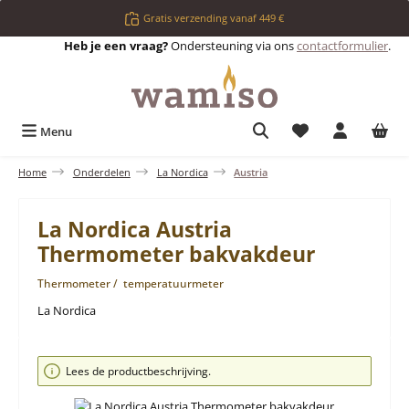
Ga naar de hoofdinhoud
Gratis verzending vanaf 449 €
Heb je een vraag?
Ondersteuning via ons
contactformulier
.
Je hebt 0 items op 
Menu
Home
Onderdelen
La Nordica
Austria
La Nordica Austria
Thermometer bakvakdeur
Thermometer / temperatuurmeter
La Nordica
Afbeeldingengalerij overslaan
Lees de productbeschrijving.