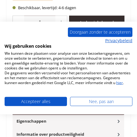
Beschikbaar, levertijd: 4-6 dagen
Producthoeveelheid: Voer de gewenste hoeveelheid in of gebruik de knoppen 
In de winkelmand
Doorgaan zonder te accepteren
Toevoegen aan verlanglijst
Privacybeleid
Wij gebruiken cookies
Vraag over het product
We kunnen deze plaatsen voor analyse van onze bezoekersgegevens, om
onze website te verbeteren, gepersonaliseerde inhoud te tonen en om u
een geweldige website-ervaring te bieden. Voor meer informatie over de
cookies die we gebruiken opent u de instellingen.
De gegevens worden verzameld voor het personaliseren van advertenties
en het meten van de effectiviteit van reclamecampagnes. Gegevens
kunnen worden gedeeld met Google LLC, meer informatie vindt u
hier
.
Beschrijving
Origineel Thermometer voor bakvakdeur voor de
Accepteer alles
Nee, pas aan
Houtkachel La Nordica Austria La Nordica Austria
Thermometer voor bakvakdeur…
Meer
Eigenschappen
Informatie over productveiligheid