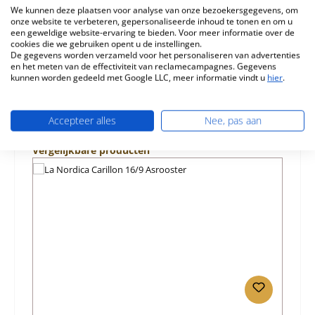
We kunnen deze plaatsen voor analyse van onze bezoekersgegevens, om
onze website te verbeteren, gepersonaliseerde inhoud te tonen en om u
Eigenschappen
een geweldige website-ervaring te bieden. Voor meer informatie over de
cookies die we gebruiken opent u de instellingen.
Informatie over productveiligheid
De gegevens worden verzameld voor het personaliseren van advertenties
en het meten van de effectiviteit van reclamecampagnes. Gegevens
kunnen worden gedeeld met Google LLC, meer informatie vindt u
hier
.
Accepteer alles
Nee, pas aan
Productgalerij overslaan
Vergelijkbare producten