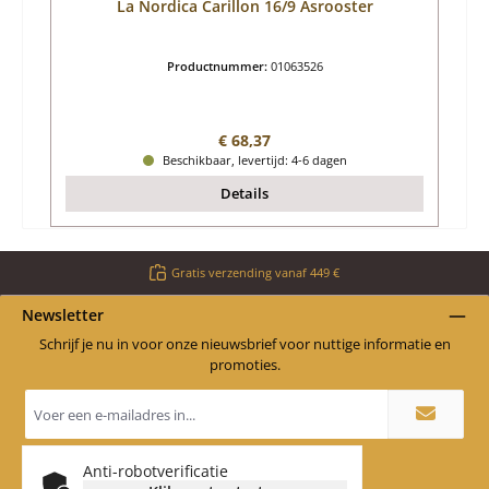
La Nordica Carillon 16/9 Asrooster
Productnummer:
01063526
Normale prijs:
€ 68,37
Beschikbaar, levertijd: 4-6 dagen
Details
Gratis verzending vanaf 449 €
Newsletter
Schrijf je nu in voor onze nieuwsbrief voor nuttige informatie en
promoties.
E-
mailadres
*
Anti-robotverificatie