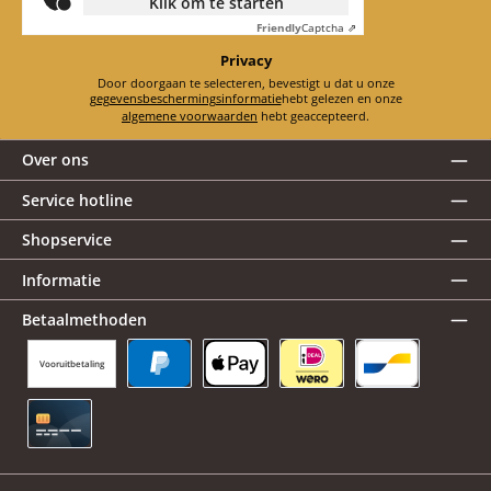
Klik om te starten
Friendly
Captcha ⇗
Privacy
Door doorgaan te selecteren, bevestigt u dat u onze
gegevensbeschermingsinformatie
hebt gelezen en onze
algemene voorwaarden
hebt geaccepteerd.
Over ons
Service hotline
Shopservice
Informatie
Betaalmethoden
Vooruitbetaling
PayPal
Apple Pay
iDEAL | Wero
Bancontact
Creditcard