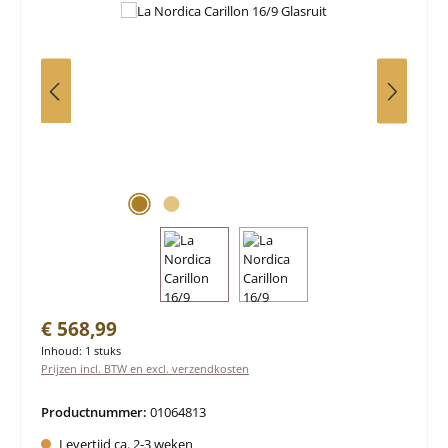
Normale prijs:
€ 568,99
Inhoud:
1 stuks
Prijzen incl. BTW en excl. verzendkosten
Productnummer:
01064813
Levertijd ca. 2-3 weken