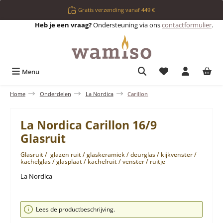
Ga naar de hoofdinhoud
Gratis verzending vanaf 449 €
Heb je een vraag?
Ondersteuning via ons
contactformulier
.
Je hebt 0 items op 
Menu
Home
Onderdelen
La Nordica
Carillon
La Nordica Carillon 16/9
Glasruit
Glasruit / glazen ruit / glaskeramiek / deurglas / kijkvenster /
kachelglas / glasplaat / kachelruit / venster / ruitje
La Nordica
Afbeeldingengalerij overslaan
Lees de productbeschrijving.