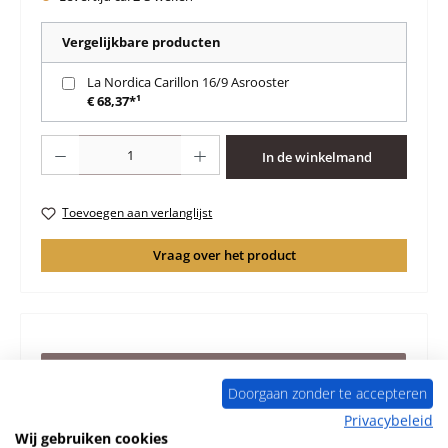
Vergelijkbare producten
La Nordica Carillon 16/9 Asrooster
€ 68,37*¹
Producthoeveelheid: Voer de gewenste hoeveelheid in of gebruik de knoppen 
In de winkelmand
Toevoegen aan verlanglijst
Vraag over het product
Beschrijving
Doorgaan zonder te accepteren
Origineel Glasruit voor de Houtkachel La Nordica Carillon
16/9 La Nordica Carillon 16/9 Glasruit Kerngegevens:
Privacybeleid
deurglas,…
Meer
Wij gebruiken cookies