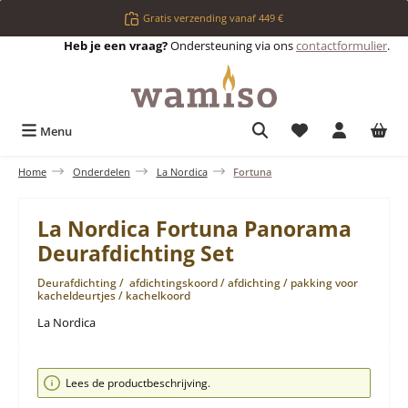
Ga naar de hoofdinhoud
Gratis verzending vanaf 449 €
Heb je een vraag?
Ondersteuning via ons
contactformulier
.
Je hebt 0 items op 
Menu
Home
Onderdelen
La Nordica
Fortuna
La Nordica Fortuna Panorama
Deurafdichting Set
Deurafdichting / afdichtingskoord / afdichting / pakking voor
kacheldeurtjes / kachelkoord
La Nordica
Afbeeldingengalerij overslaan
Lees de productbeschrijving.