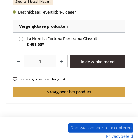
Slechts 1 beschikbaar.
Beschikbaar, levertijd: 4-6 dagen
Vergelijkbare producten
La Nordica Fortuna Panorama Glasruit
€ 491,00*¹
Producthoeveelheid: Voer de gewenste hoeveelheid in of gebruik de knoppen 
In de winkelmand
Toevoegen aan verlanglijst
Vraag over het product
Doorgaan zonder te accepteren
Beschrijving
Privacybeleid
Origineel Deurafdichting Set voor de Houtkachel La