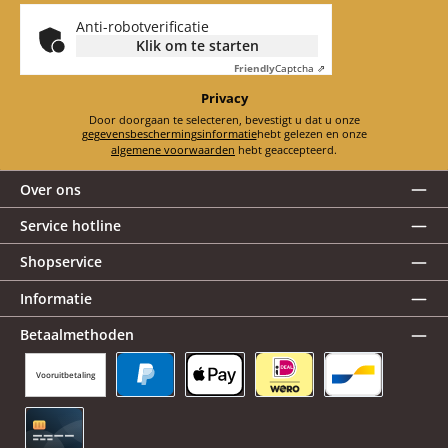
Anti-robotverificatie
Klik om te starten
Friendly
Captcha ⇗
Privacy
Door doorgaan te selecteren, bevestigt u dat u onze
gegevensbeschermingsinformatie
hebt gelezen en onze
algemene voorwaarden
hebt geaccepteerd.
Over ons
Service hotline
Shopservice
Informatie
Betaalmethoden
Vooruitbetaling
PayPal
Apple Pay
iDEAL | Wero
Bancontact