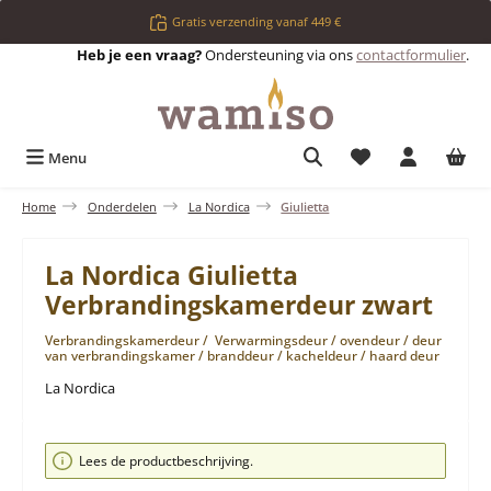
Ga naar de hoofdinhoud
Gratis verzending vanaf 449 €
Heb je een vraag?
Ondersteuning via ons
contactformulier
.
Je hebt 0 items op 
Menu
Home
Onderdelen
La Nordica
Giulietta
La Nordica Giulietta
Verbrandingskamerdeur zwart
Verbrandingskamerdeur / Verwarmingsdeur / ovendeur / deur
van verbrandingskamer / branddeur / kacheldeur / haard deur
La Nordica
Afbeeldingengalerij overslaan
Lees de productbeschrijving.