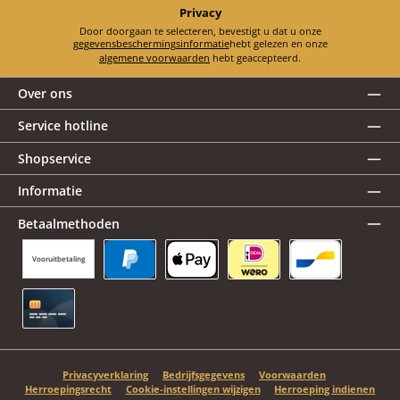
Privacy
Door doorgaan te selecteren, bevestigt u dat u onze
gegevensbeschermingsinformatie
hebt gelezen en onze
algemene voorwaarden
hebt geaccepteerd.
Over ons
Service hotline
Shopservice
Informatie
Betaalmethoden
Vooruitbetaling
PayPal
Apple Pay
iDEAL | Wero
Bancontact
Creditcard
Privacyverklaring
Bedrijfsgegevens
Voorwaarden
Herroepingsrecht
Cookie-instellingen wijzigen
Herroeping indienen