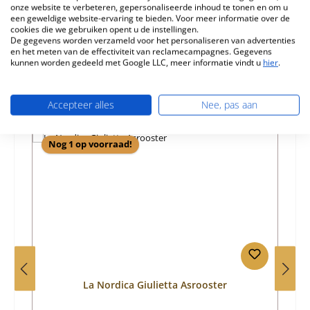
onze website te verbeteren, gepersonaliseerde inhoud te tonen en om u
een geweldige website-ervaring te bieden. Voor meer informatie over de
Informatie over productveiligheid
cookies die we gebruiken opent u de instellingen.
De gegevens worden verzameld voor het personaliseren van advertenties
en het meten van de effectiviteit van reclamecampagnes. Gegevens
kunnen worden gedeeld met Google LLC, meer informatie vindt u
hier
.
Accepteer alles
Nee, pas aan
Productgalerij overslaan
Vergelijkbare producten
Nog 1 op voorraad!
La Nordica Giulietta Asrooster