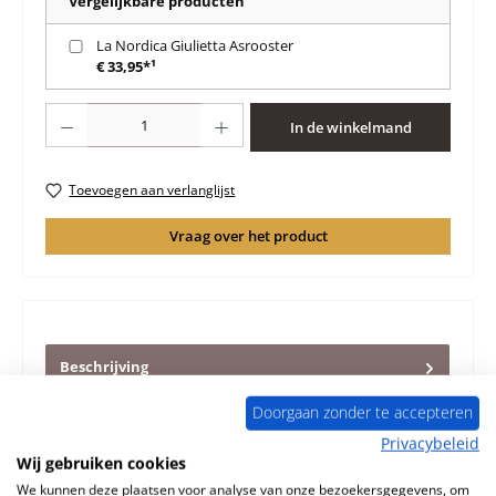
Vergelijkbare producten
La Nordica Giulietta Asrooster
€ 33,95*¹
Producthoeveelheid: Voer de gewenste hoeveelheid in of gebruik de knoppen 
In de winkelmand
Toevoegen aan verlanglijst
Vraag over het product
Beschrijving
Origineel Verbrandingskamerdeur zwart voor de
Doorgaan zonder te accepteren
Houtkachel La Nordica Giulietta La Nordica Giulietta
Verbrandingskamerdeur Ke…
Meer
Privacybeleid
Wij gebruiken cookies
Eigenschappen
We kunnen deze plaatsen voor analyse van onze bezoekersgegevens, om