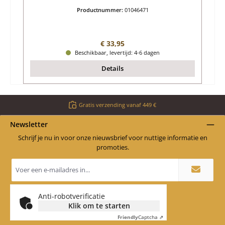
Productnummer:
01046471
Normale prijs:
€ 33,95
Beschikbaar, levertijd: 4-6 dagen
Details
Gratis verzending vanaf 449 €
Newsletter
Schrijf je nu in voor onze nieuwsbrief voor nuttige informatie en
promoties.
E-
mailadres
*
Anti-robotverificatie
Klik om te starten
Friendly
Captcha ⇗