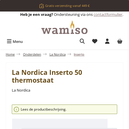
Ga naar de hoofdinhoud
Gratis verzending vanaf 449 €
Heb je een vraag?
Ondersteuning via ons
contactformulier
.
Je hebt 0 items op 
Menu
Home
Onderdelen
La Nordica
Inserto
La Nordica Inserto 50
thermostaat
La Nordica
Afbeeldingengalerij overslaan
Lees de productbeschrijving.