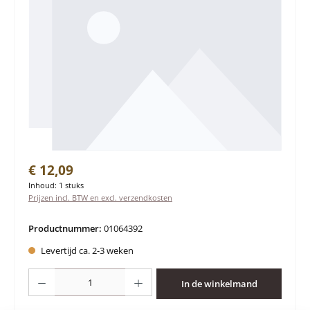
Normale prijs:
€ 12,09
Inhoud:
1 stuks
Prijzen incl. BTW en excl. verzendkosten
Productnummer:
01064392
Levertijd ca. 2-3 weken
Producthoeveelheid: Voer de gewenste hoeveelheid in of gebruik de knoppen 
In de winkelmand