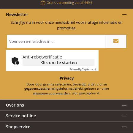
Gratis verzending vanaf 449 €
Newsletter
Schrijf je nu in voor onze nieuwsbrief voor nuttige informatie en
promoties.
E-
mailadres
*
Anti-robotverificatie
Klik om te starten
Friendly
Captcha ⇗
Privacy
Door doorgaan te selecteren, bevestigt u dat u onze
gegevensbeschermingsinformatie
hebt gelezen en onze
algemene voorwaarden
hebt geaccepteerd.
Over ons
Service hotline
Shopservice