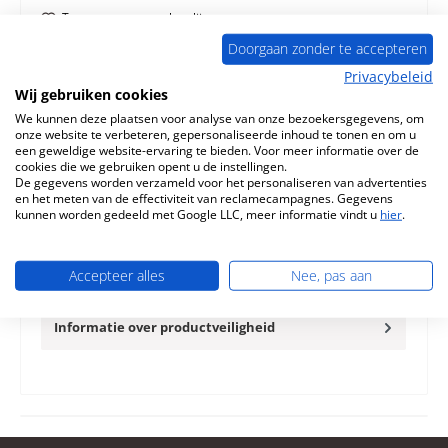
Toevoegen aan verlanglijst
Doorgaan zonder te accepteren
Vraag over het product
Privacybeleid
Wij gebruiken cookies
We kunnen deze plaatsen voor analyse van onze bezoekersgegevens, om
onze website te verbeteren, gepersonaliseerde inhoud te tonen en om u
een geweldige website-ervaring te bieden. Voor meer informatie over de
cookies die we gebruiken opent u de instellingen.
Beschrijving
De gegevens worden verzameld voor het personaliseren van advertenties
en het meten van de effectiviteit van reclamecampagnes. Gegevens
Origineel thermostaat voor de Houtkachel La Nordica
kunnen worden gedeeld met Google LLC, meer informatie vindt u
hier
.
Inserto 50 La Nordica Inserto 50 thermostaat
Kerngegevens:
Meer
Accepteer alles
Nee, pas aan
Eigenschappen
Informatie over productveiligheid